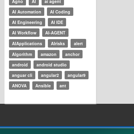
Agno
AI
ai agent
AI Automation
AI Coding
AI Engineering
AI IDE
AI Workflow
AI-AGENT
AIApplications
AIrisks
alert
Algorithm
amazon
anchor
android
android studio
anguar cli
angular2
angular9
ANOVA
Ansible
ant