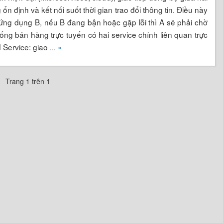
ổn định và kết nối suốt thời gian trao đổi thông tin. Điều này
 ứng dụng B, nếu B đang bận hoặc gặp lỗi thì A sẽ phải chờ
thống bán hàng trực tuyến có hai service chính liên quan trực
d Service: giao
... »
Trang 1 trên 1