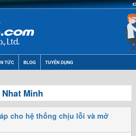
IN TỨC
BLOG
TUYỂN DỤNG
 Nhat Minh
áp cho hệ thống chịu lỗi và mở