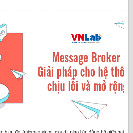
hiện đại (microservices, cloud), giao tiếp đồng bộ giữa hai