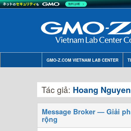
無料診断
GMO-Z.COM VIETNAM LAB CENTER
T
Tác giả:
Hoang Nguyen
Message Broker — Giải ph
rộng