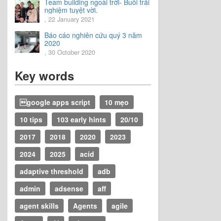
Team building ngoài trời- Buổi trải
nghiệm tuyệt vời.
, 22 January 2021
Báo cáo nghiên cứu quý 3 năm
2020
, 30 October 2020
Key words
google apps script
10 mẹo
10 tips
103 early hints
20/10
2017
2018
2020
2023
2024
2025
acid
adaptive threshold
adb
admin
adsense
aff
agent skills
Agents
agile