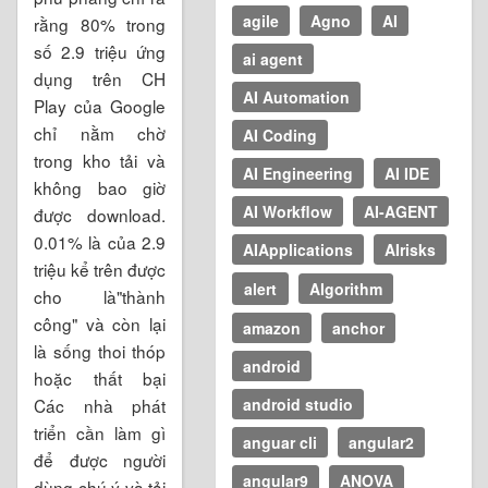
agile
Agno
AI
rằng 80% trong
số 2.9 triệu ứng
ai agent
dụng trên CH
AI Automation
Play của Google
chỉ nằm chờ
AI Coding
trong kho tải và
AI Engineering
AI IDE
không bao giờ
AI Workflow
AI-AGENT
được download.
0.01% là của 2.9
AIApplications
AIrisks
triệu kể trên được
alert
Algorithm
cho là"thành
công" và còn lại
amazon
anchor
là sống thoi thóp
android
hoặc thất bại
Các nhà phát
android studio
triển cần làm gì
anguar cli
angular2
để được người
angular9
ANOVA
dùng chú ý và tải