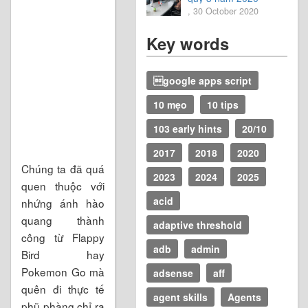
, 30 October 2020
Key words
google apps script
10 mẹo
10 tips
103 early hints
20/10
2017
2018
2020
Chúng ta đã quá
2023
2024
2025
quen thuộc với
acid
nhứng ánh hào
quang thành
adaptive threshold
công từ Flappy
adb
admin
Bird hay
Pokemon Go mà
adsense
aff
quên đi thực tế
agent skills
Agents
phũ phàng chỉ ra