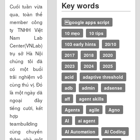
Key words
Cuối tuần vừa
qua, toàn thể
member công
google apps script
ty TNHH Việt
10 mẹo
10 tips
Nam Lab
103 early hints
20/10
Center(VNLab)
trụ sở Hà Nội
2017
2018
2020
chúng tôi đã
2023
2024
2025
có một buổi
trải nghiệm vô
acid
adaptive threshold
cùng thú vị. Đó
adb
admin
adsense
là một ngày dã
aff
agent skills
ngoại đầy
tiếng cười, kết
Agents
agile
Agno
hợp
AI
ai agent
teambuilding
cùng chuyến
AI Automation
AI Coding
thăm nhà một