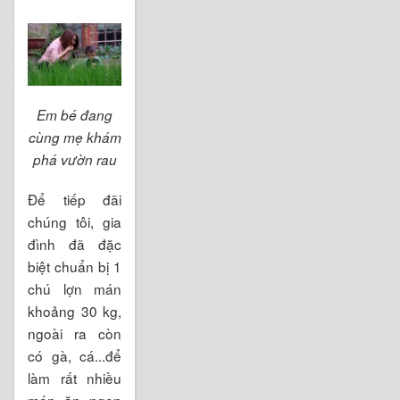
Em bé đang
cùng mẹ khám
phá vườn rau
Để tiếp đãi
chúng tôi, gia
đình đã đặc
biệt chuẩn bị 1
chú lợn mán
khoảng 30 kg,
ngoài ra còn
có gà, cá...để
làm rất nhiều