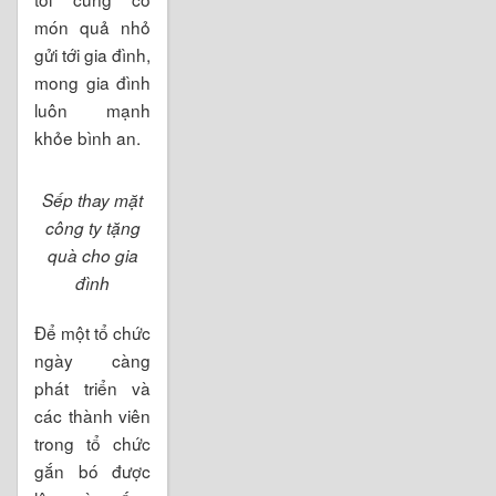
đón, đại diện
công ty chúng
tôi cũng có
món quả nhỏ
gửi tới gia đình,
mong gia đình
luôn mạnh
khỏe bình an.
Sếp thay mặt
công ty tặng
quà cho gia
đình
Để một tổ chức
ngày càng
phát triển và
các thành viên