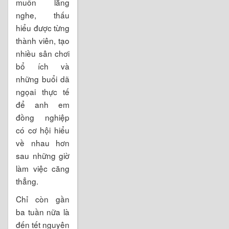
tới yếu tố con
người, luôn
muốn lắng
nghe, thấu
hiểu được từng
thành viên, tạo
nhiều sân chơi
bổ ích và
những buổi dã
ngọai thực tế
để anh em
đồng nghiệp
có cơ hội hiểu
về nhau hơn
sau những giờ
làm việc căng
thẳng.