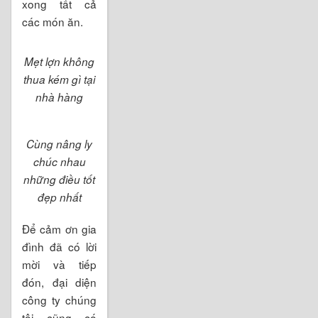
trưa chúng tôi
đã hoàn thành
và bày biện
xong tất cả
các món ăn.
Mẹt lợn không
thua kém gì tại
nhà hàng
Cùng nâng ly
chúc nhau
những điều tốt
đẹp nhất
Để cảm ơn gia
đình đã có lời
mời và tiếp