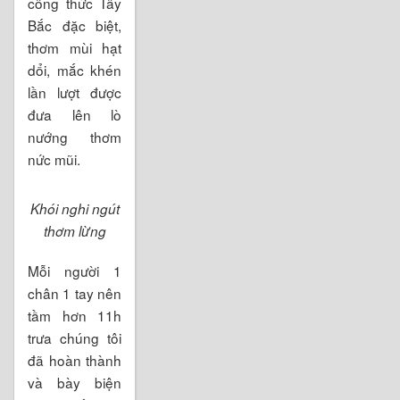
công thức Tây
Bắc đặc biệt,
thơm mùi hạt
dổi, mắc khén
lần lượt được
đưa lên lò
nướng thơm
nức mũi.
Khói nghi ngút
thơm lừng
Mỗi người 1
chân 1 tay nên
tầm hơn 11h