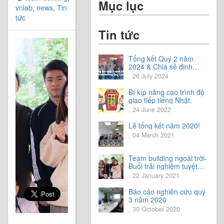
Mục lục
vnlab
,
news
,
Tin
tức
Tin tức
Tổng kết Quý 2 năm
2024 & Chia sẻ định
hướng Quý 3 năm 2024
, 26 July 2024
Bí kíp nâng cao trình độ
giao tiếp tiếng Nhật.
, 24 June 2022
Lễ tổng kết năm 2020!
, 04 March 2021
Team building ngoài trời-
Buổi trải nghiệm tuyệt
vời.
, 22 January 2021
Báo cáo nghiên cứu quý
3 năm 2020
, 30 October 2020