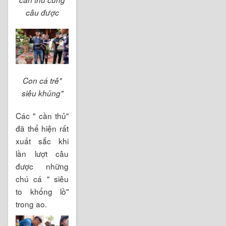
câu được
Con cá trê"
siêu khủng"
Các " cần thủ"
đã thể hiện rất
xuất sắc khi
lần lượt câu
được những
chú cá " siêu
to khổng lồ"
trong ao.