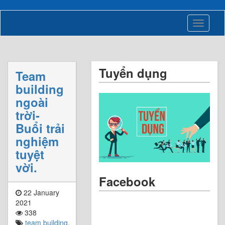
Toggle
navigati
Tuyển dụng
Team
building
ngoài
trời-
Buổi trải
nghiệm
tuyệt
vời.
Facebook
22 January
2021
338
team building
,