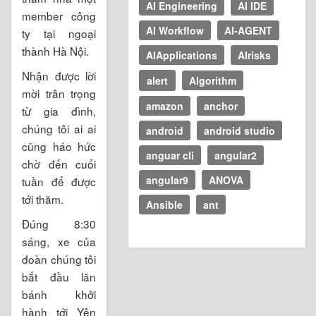
AI Engineering
AI IDE
member công
AI Workflow
AI-AGENT
ty tại ngoại
thành Hà Nội.
AIApplications
AIrisks
Nhận được lời
alert
Algorithm
mời trân trọng
amazon
anchor
từ gia đình,
chúng tôi ai ai
android
android studio
cũng háo hức
anguar cli
angular2
chờ đến cuối
angular9
ANOVA
tuần để được
tới thăm.
Ansible
ant
Đúng 8:30
sáng, xe của
đoàn chúng tôi
bắt đầu lăn
bánh khởi
hành tới Yên