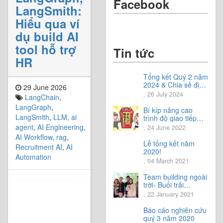
Facebook
LangSmith:
Hiểu qua ví
dụ build AI
tool hỗ trợ
Tin tức
HR
Tổng kết Quý 2 năm
2024 & Chia sẻ định
29 June 2026
hướng Quý 3 năm
, 26 July 2024
LangChain
,
2024
LangGraph
,
Bí kíp nâng cao
LangSmith
,
LLM
,
ai
trình độ giao tiếp
tiếng Nhật.
agent
,
AI Engineering
,
, 24 June 2022
AI Workflow
,
rag
,
Lễ tổng kết năm
Recruitment AI
,
AI
2020!
Automation
, 04 March 2021
Team building ngoài
trời- Buổi trải
nghiệm tuyệt vời.
, 22 January 2021
Báo cáo nghiên cứu
quý 3 năm 2020