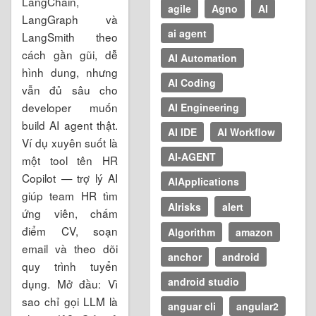
LangChain,
agile
Agno
AI
LangGraph và
ai agent
LangSmith theo
cách gần gũi, dễ
AI Automation
hình dung, nhưng
AI Coding
vẫn đủ sâu cho
developer muốn
AI Engineering
build AI agent thật.
AI IDE
AI Workflow
Ví dụ xuyên suốt là
AI-AGENT
một tool tên HR
Copilot — trợ lý AI
AIApplications
giúp team HR tìm
AIrisks
alert
ứng viên, chấm
điểm CV, soạn
Algorithm
amazon
email và theo dõi
anchor
android
quy trình tuyển
android studio
dụng. Mở đầu: Vì
sao chỉ gọi LLM là
anguar cli
angular2