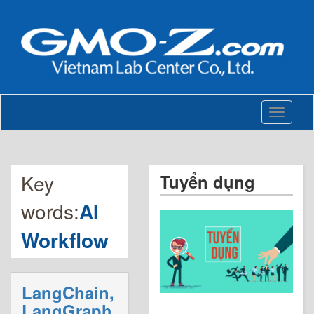
Toggle
navigati
Key
Tuyển dụng
words:
AI
Workflow
LangChain,
LangGraph,