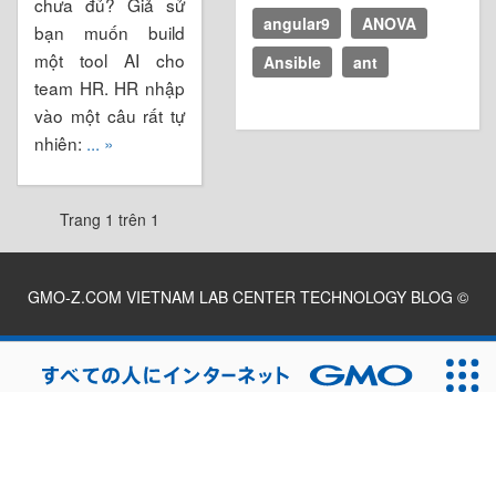
chưa đủ? Giả sử
angular9
ANOVA
bạn muốn build
một tool AI cho
Ansible
ant
team HR. HR nhập
vào một câu rất tự
nhiên:
... »
Trang 1 trên 1
GMO-Z.COM VIETNAM LAB CENTER TECHNOLOGY BLOG
©
2026
無料診断