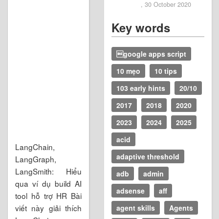
, 30 October 2020
Key words
google apps script
10 mẹo
10 tips
103 early hints
20/10
2017
2018
2020
2023
2024
2025
acid
LangChain,
adaptive threshold
LangGraph,
LangSmith: Hiểu
adb
admin
qua ví dụ build AI
adsense
aff
tool hỗ trợ HR Bài
viết này giải thích
agent skills
Agents