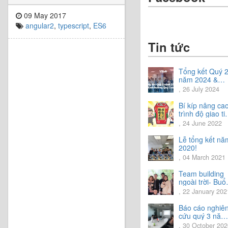
09 May 2017
angular2
,
typescript
,
ES6
Tin tức
Tổng kết Quý 
năm 2024 &
Chia sẻ định
, 26 July 2024
hướng Quý 3
năm 2024
Bí kíp nâng ca
trình độ giao ti
tiếng Nhật.
, 24 June 2022
Lễ tổng kết nă
2020!
, 04 March 2021
Team building
ngoài trời- Buổi
trải nghiệm tuy
, 22 January 202
vời.
Báo cáo nghiê
cứu quý 3 năm
2020
, 30 October 202