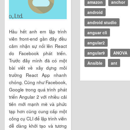
amazon
anchor
android
android studio
Hầu hết anh em lập trình
anguar cli
viên front-end gần đây đều
angular2
cảm nhận sự nổi lên React
do Facebook phát triển.
angular9
ANOVA
Trước đây mình đã có một
Ansible
ant
bài viết về xây dựng môi
trường React App nhanh
chóng. Cũng như Facebook,
Google trong quá trình phát
triển Angular 2 với nhiều cải
tiến mới mạnh mẽ và phức
tạp hơn cũng cung cấp một
công cụ CLI để lập trình viên
dễ dàng khởi tạo và tương