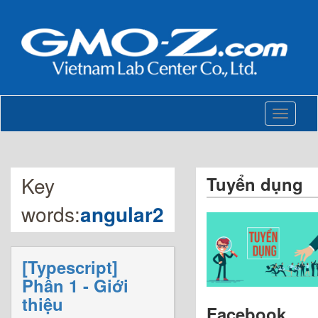
Toggle
navigati
Key
Tuyển dụng
words:
angular2
[Typescript]
Phần 1 - Giới
thiệu
Facebook