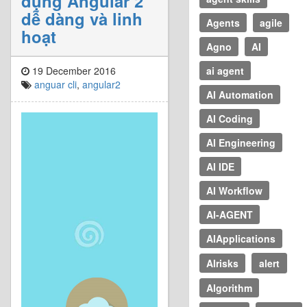
dụng Angular 2
dễ dàng và linh
Agents
agile
hoạt
Agno
AI
19 December 2016
ai agent
anguar cli
,
angular2
AI Automation
AI Coding
AI Engineering
AI IDE
AI Workflow
AI-AGENT
AIApplications
AIrisks
alert
Algorithm