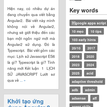
Hiện nay, có nhiều dự án
Key words
đang chuyển qua viết bằng
Angular2. Bài viết này mình
google apps script
không nói về Angular2,
10 mẹo
10 tips
nhưng sẽ giới thiệu đến các
bạn một ngôn ngữ mới mà
103 early hints
Angular2 sử dụng. Đó là
20/10
2017
Typescript. Bài viết gồm các
mục: Lịch sử Javascript ES6
2018
2020
là gì? Typescript là gì? Tính
2023
2024
năng mới Kết luận 1 LỊCH
2025
acid
SỬ JAVASCRIPT Lướt sơ
qua về
... »
adaptive threshold
adb
admin
adsense
aff
Khởi tạo ứng
agent skills