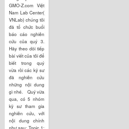
GMO-Z.com Việt
Nam Lab Center(
VNLab) chúng tôi
đã tổ chức buổi
báo cáo nghiên
cứu của quý 3.
Hãy theo dõi tiếp
bài viết của tôi để
biết trong quý
vừa rồi các kỹ sư
đã nghiên cứu
những nội dung
gì nhé. Quý vừa
qua, có 5 nhóm
kỹ sư tham gia
nghiên cứu, với
nội dung chính
như sau: Topic 1: