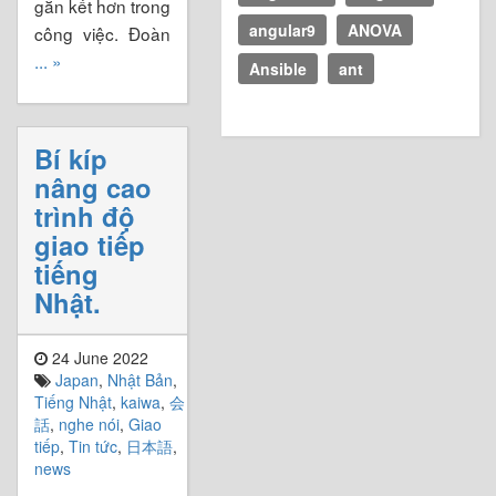
gắn kết hơn trong
angular9
ANOVA
công việc. Đoàn
... »
Ansible
ant
Bí kíp
nâng cao
trình độ
giao tiếp
tiếng
Nhật.
24 June 2022
Japan
,
Nhật Bản
,
Tiếng Nhật
,
kaiwa
,
会
話
,
nghe nói
,
Giao
tiếp
,
Tin tức
,
日本語
,
news