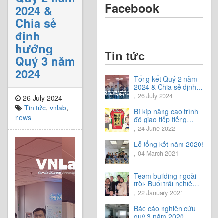
Facebook
2024 &
Chia sẻ
định
hướng
Tin tức
Quý 3 năm
2024
Tổng kết Quý 2 năm
2024 & Chia sẻ định
hướng Quý 3 năm
, 26 July 2024
26 July 2024
2024
Tin tức
,
vnlab
,
Bí kíp nâng cao trình
news
độ giao tiếp tiếng
Nhật.
, 24 June 2022
Lễ tổng kết năm 2020!
, 04 March 2021
Team building ngoài
trời- Buổi trải nghiệm
tuyệt vời.
, 22 January 2021
Báo cáo nghiên cứu
quý 3 năm 2020