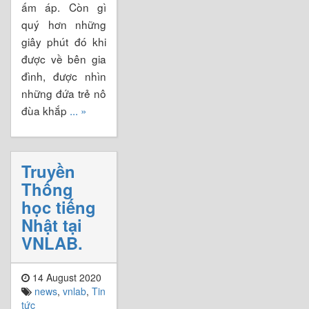
ấm áp. Còn gì
quý hơn những
giây phút đó khi
được về bên gia
đình, được nhìn
những đứa trẻ nô
đùa khắp
... »
Truyền
Thống
học tiếng
Nhật tại
VNLAB.
14 August 2020
news
,
vnlab
,
Tin
tức