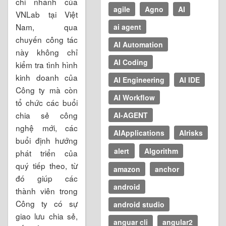
chi nhánh của
agile
Agno
AI
VNLab tại Việt
Nam, qua
ai agent
chuyến công tác
AI Automation
này không chỉ
AI Coding
kiểm tra tình hình
kinh doanh của
AI Engineering
AI IDE
Công ty mà còn
AI Workflow
tổ chức các buổi
chia sẻ công
AI-AGENT
nghệ mới, các
AIApplications
AIrisks
buổi định hướng
alert
Algorithm
phát triển của
quý tiếp theo, từ
amazon
anchor
đó giúp các
android
thành viên trong
Công ty có sự
android studio
giao lưu chia sẻ,
anguar cli
angular2