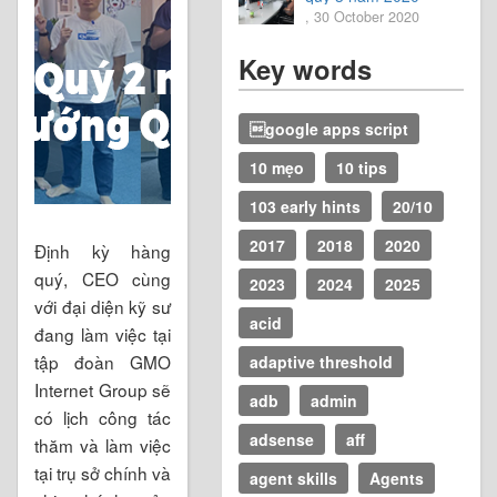
, 30 October 2020
Key words
google apps script
10 mẹo
10 tips
103 early hints
20/10
2017
2018
2020
Định kỳ hàng
quý, CEO cùng
2023
2024
2025
với đại diện kỹ sư
acid
đang làm việc tại
tập đoàn GMO
adaptive threshold
Internet Group sẽ
adb
admin
có lịch công tác
adsense
aff
thăm và làm việc
tại trụ sở chính và
agent skills
Agents