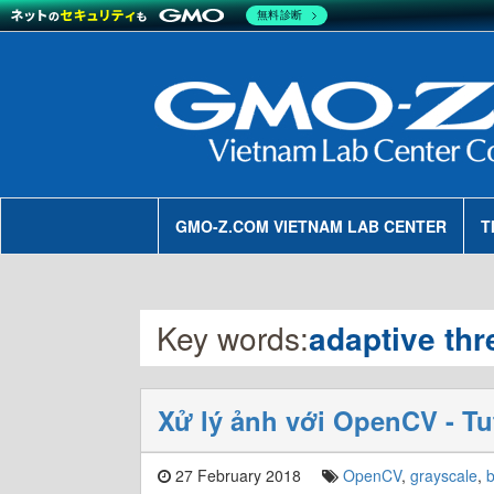
無料診断
GMO-Z.COM VIETNAM LAB CENTER
T
Key words:
adaptive thr
Xử lý ảnh với OpenCV - Tu
27 February 2018
OpenCV
,
grayscale
,
b