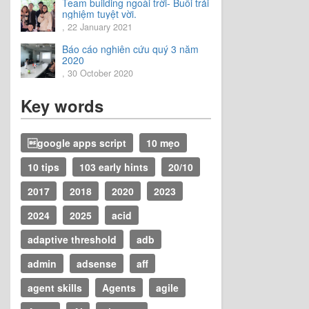
Team building ngoài trời- Buổi trải
nghiệm tuyệt vời.
, 22 January 2021
Báo cáo nghiên cứu quý 3 năm
2020
, 30 October 2020
Key words
google apps script
10 mẹo
10 tips
103 early hints
20/10
2017
2018
2020
2023
2024
2025
acid
adaptive threshold
adb
admin
adsense
aff
agent skills
Agents
agile