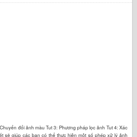
2: Chuyển đổi ảnh màu Tut 3: Phương pháp lọc ảnh Tut 4: Xác
viết sẽ giúp các bạn có thể thực hiện một số phép xử lý ảnh