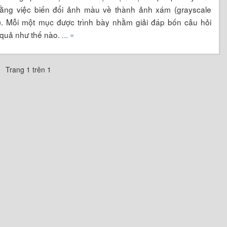
ằng việc biến đổi ảnh màu về thành ảnh xám (grayscale
). Mỗi một mục được trình bày nhằm giải đáp bốn câu hỏi
t quả như thế nào.
... »
Trang 1 trên 1