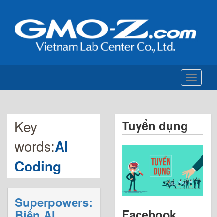
Toggle
navigati
Key
Tuyển dụng
words:
AI
Coding
Superpowers:
Facebook
Biến AI