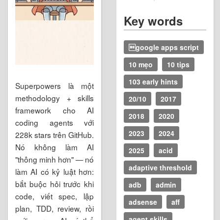
Key words
google apps script
10 mẹo
10 tips
103 early hints
Superpowers là một
methodology + skills
20/10
2017
framework cho AI
2018
2020
coding agents với
2023
2024
228k stars trên GitHub.
Nó không làm AI
2025
acid
"thông minh hơn" — nó
adaptive threshold
làm AI có kỷ luật hơn:
bắt buộc hỏi trước khi
adb
admin
code, viết spec, lập
adsense
aff
plan, TDD, review, rồi
agent skills