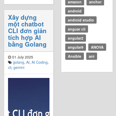
amazon
anchor
android
Xây dựng
android studio
một chatbot
CLI đơn giản
anguar cli
tích hợp AI
angular2
bằng Golang
angular9
ANOVA
Ansible
ant
01 July 2025
golang
,
AI
,
AI Coding
,
cli
,
gemini