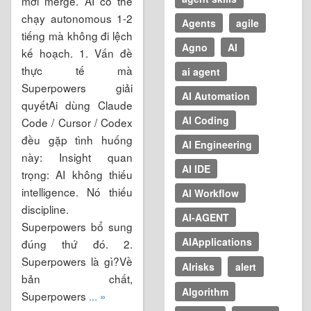
mới merge. AI có thể
chạy autonomous 1-2
Agents
agile
tiếng mà không đi lệch
Agno
AI
kế hoạch. 1. Vấn đề
thực tế mà
ai agent
Superpowers giải
AI Automation
quyếtAi dùng Claude
AI Coding
Code / Cursor / Codex
đều gặp tình huống
AI Engineering
này: Insight quan
AI IDE
trọng: AI không thiếu
intelligence. Nó thiếu
AI Workflow
discipline.
AI-AGENT
Superpowers bổ sung
AIApplications
đúng thứ đó. 2.
Superpowers là gì?Về
AIrisks
alert
bản chất,
Algorithm
Superpowers
... »