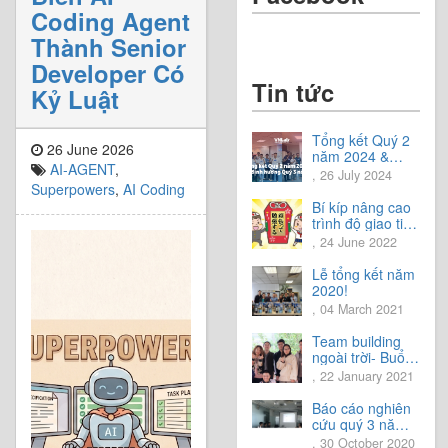
Coding Agent
Thành Senior
Developer Có
Tin tức
Kỷ Luật
Tổng kết Quý 2
26 June 2026
năm 2024 &
AI-AGENT
,
Chia sẻ định
, 26 July 2024
hướng Quý 3
Superpowers
,
AI Coding
năm 2024
Bí kíp nâng cao
trình độ giao tiếp
tiếng Nhật.
, 24 June 2022
Lễ tổng kết năm
2020!
, 04 March 2021
Team building
ngoài trời- Buổi
trải nghiệm tuyệt
, 22 January 2021
vời.
Báo cáo nghiên
cứu quý 3 năm
2020
, 30 October 2020