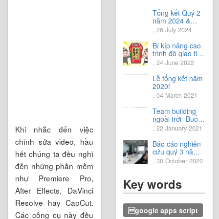
Tổng kết Quý 2
năm 2024 &
Chia sẻ định
, 26 July 2024
hướng Quý 3
năm 2024
Bí kíp nâng cao
trình độ giao tiếp
tiếng Nhật.
, 24 June 2022
Lễ tổng kết năm
2020!
, 04 March 2021
Team building
ngoài trời- Buổi
trải nghiệm tuyệt
Khi nhắc đến việc
, 22 January 2021
vời.
chỉnh sửa video, hầu
Báo cáo nghiên
cứu quý 3 năm
hết chúng ta đều nghĩ
2020
, 30 October 2020
đến những phần mềm
như Premiere Pro,
Key words
After Effects, DaVinci
Resolve hay CapCut.
google apps script
Các công cụ này đều