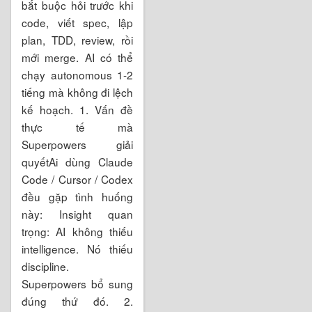
bắt buộc hỏi trước khi
code, viết spec, lập
plan, TDD, review, rồi
mới merge. AI có thể
chạy autonomous 1-2
tiếng mà không đi lệch
kế hoạch. 1. Vấn đề
thực tế mà
Superpowers giải
quyếtAi dùng Claude
Code / Cursor / Codex
đều gặp tình huống
này: Insight quan
trọng: AI không thiếu
intelligence. Nó thiếu
discipline.
Superpowers bổ sung
đúng thứ đó. 2.