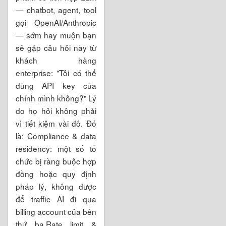
— chatbot, agent, tool
gọi OpenAI/Anthropic
— sớm hay muộn bạn
sẽ gặp câu hỏi này từ
khách hàng
enterprise: "Tôi có thể
dùng API key của
chính mình không?" Lý
do họ hỏi không phải
vì tiết kiệm vài đô. Đó
là: Compliance & data
residency: một số tổ
chức bị ràng buộc hợp
đồng hoặc quy định
pháp lý, không được
để traffic AI đi qua
billing account của bên
thứ ba.Rate limit &