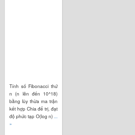
Tính số Fibonacci thứ
n (n lên đến 10^18)
bằng lũy thừa ma trận
kết hợp Chia để trị, đạt
độ phức tạp O(log n)
...
»