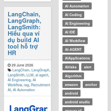
AI Automation
LangChain,
AI Coding
LangGraph,
AI Engineering
LangSmith:
Hiểu qua ví
AI IDE
dụ build AI
AI Workflow
tool hỗ trợ
AI-AGENT
HR
AIApplications
29 June 2026
AIrisks
alert
LangChain
,
LangGraph
,
LangSmith
,
LLM
,
ai agent
,
Algorithm
AI Engineering
,
AI
amazon
anchor
Workflow
,
rag
,
Recruitment
AI
,
AI Automation
android
android studio
anguar cli