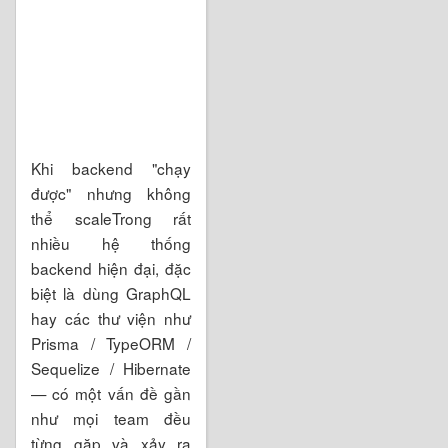
Khi backend "chạy
được" nhưng không
thể scaleTrong rất
nhiều hệ thống
backend hiện đại, đặc
biệt là dùng GraphQL
hay các thư viện như
Prisma / TypeORM /
Sequelize / Hibernate
— có một vấn đề gần
như mọi team đều
từng gặp và xảy ra