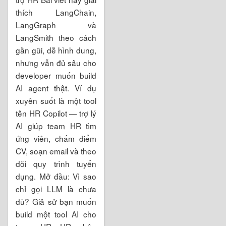
thích LangChain,
LangGraph và
LangSmith theo cách
gần gũi, dễ hình dung,
nhưng vẫn đủ sâu cho
developer muốn build
AI agent thật. Ví dụ
xuyên suốt là một tool
tên HR Copilot — trợ lý
AI giúp team HR tìm
ứng viên, chấm điểm
CV, soạn email và theo
dõi quy trình tuyển
dụng. Mở đầu: Vì sao
chỉ gọi LLM là chưa
đủ? Giả sử bạn muốn
build một tool AI cho