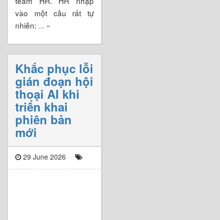
team HR. HR nhập
vào một câu rất tự
nhiên:
... »
Khắc phục lỗi
gián đoạn hội
thoại AI khi
triển khai
phiên bản
mới
29 June 2026