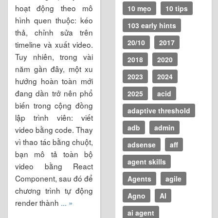
hoạt động theo mô
10 mẹo
10 tips
hình quen thuộc: kéo
103 early hints
thả, chỉnh sửa trên
20/10
2017
timeline và xuất video.
Tuy nhiên, trong vài
2018
2020
năm gần đây, một xu
2023
2024
hướng hoàn toàn mới
đang dần trở nên phổ
2025
acid
biến trong cộng đồng
adaptive threshold
lập trình viên: viết
adb
admin
video bằng code. Thay
vì thao tác bằng chuột,
adsense
aff
bạn mô tả toàn bộ
agent skills
video bằng React
Component, sau đó để
Agents
agile
chương trình tự động
Agno
AI
render thành
... »
ai agent