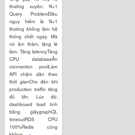
thường xuyên: N+1
Query ProblemĐiều
nguy hiểm là N+1
thường không làm hệ
thống chết ngay. Mà
nó âm thầm, lặng lẽ
làm: Tăng latencyTăng
CPU databaseĂn
connection poolLàm
API chậm dần theo
thời gianCho đến khi
production traffic tăng
đủ lớn. Lúc đó:
dashboard load tính
bằng giâygraphQL
timeoutRDS CPU
100%Redis cũng
không
... »