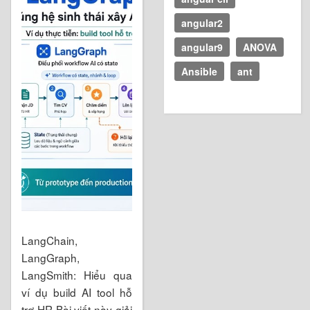
angular2
angular9
ANOVA
Ansible
ant
LangChain,
LangGraph,
LangSmith: Hiểu qua
ví dụ build AI tool hỗ
trợ HR Bài viết này giải