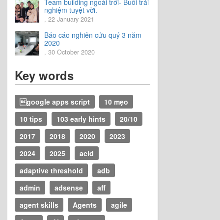
Team building ngoài trời- Buổi trải
nghiệm tuyệt vời.
, 22 January 2021
Báo cáo nghiên cứu quý 3 năm
2020
, 30 October 2020
Key words
google apps script
10 mẹo
10 tips
103 early hints
20/10
2017
2018
2020
2023
2024
2025
acid
adaptive threshold
adb
admin
adsense
aff
agent skills
Agents
agile