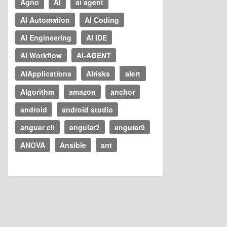
Agno
AI
ai agent
AI Automation
AI Coding
AI Engineering
AI IDE
AI Workflow
AI-AGENT
AIApplications
AIrisks
alert
Algorithm
amazon
anchor
android
android studio
anguar cli
angular2
angular9
ANOVA
Ansible
ant