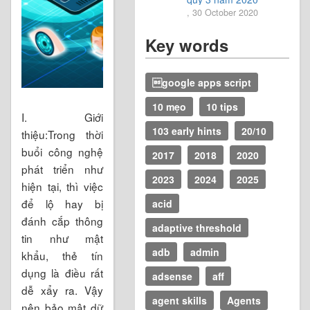
, 30 October 2020
Key words
google apps script
10 mẹo
10 tips
I. Giới
103 early hints
20/10
thiệu:‌‌‌‌‌‌Trong thời
buổi công nghệ
2017
2018
2020
phát triển như
2023
2024
2025
hiện tại, thì việc
để lộ hay bị
acid
đánh cắp thông
adaptive threshold
tin như mật
adb
admin
khẩu, thẻ tín
dụng là điều rất
adsense
aff
dễ xẩy ra. Vậy
agent skills
Agents
nên bảo mật dữ