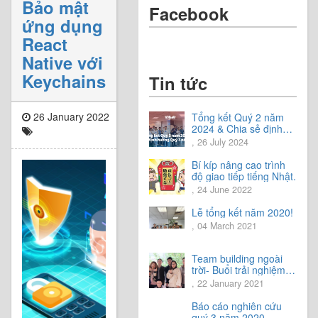
Bảo mật
Facebook
ứng dụng
React
Native với
Keychains
Tin tức
26 January 2022
Tổng kết Quý 2 năm
2024 & Chia sẻ định
hướng Quý 3 năm
, 26 July 2024
2024
Bí kíp nâng cao trình
độ giao tiếp tiếng Nhật.
, 24 June 2022
Lễ tổng kết năm 2020!
, 04 March 2021
Team building ngoài
trời- Buổi trải nghiệm
tuyệt vời.
, 22 January 2021
Báo cáo nghiên cứu
quý 3 năm 2020