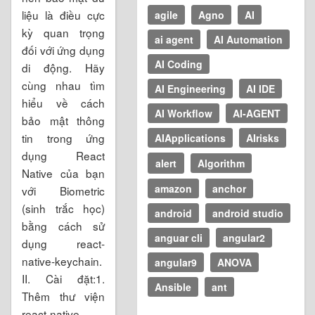
liệu là điều cực
agile
Agno
AI
kỳ quan trọng
ai agent
AI Automation
đối với ứng dụng
AI Coding
di động. ‌‌Hãy
cùng nhau tìm
AI Engineering
AI IDE
hiểu về cách
AI Workflow
AI-AGENT
bảo mật thông
tin trong ứng
AIApplications
AIrisks
dụng React
alert
Algorithm
Native của bạn
amazon
anchor
với Biometric
(sinh trắc học)
android
android studio
bằng cách sử
anguar cli
angular2
dụng react-
native-keychain.
angular9
ANOVA
II. Cài đặt:‌‌‌‌1.
Ansible
ant
Thêm thư viện
react-native-