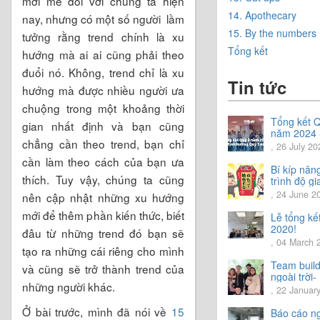
mới mẻ đối với chúng ta hiện
14. Apothecary
nay, nhưng có một số người lầm
15. By the numbers
tưởng rằng trend chính là xu
Tổng kết
hướng mà ai ai cũng phải theo
đuổi nó. Không, trend chỉ là xu
Tin tức
hướng mà được nhiều người ưa
chuộng trong một khoảng thời
Tổng kết 
gian nhất định và bạn cũng
năm 2024
chẳng cần theo trend, bạn chỉ
Chia sẻ đị
, 26 July 20
hướng Quý
cần làm theo cách của bạn ưa
năm 2024
Bí kíp nân
thích. Tuy vậy, chúng ta cũng
trình độ gi
tiếng Nhật.
, 24 June 2
nên cập nhật những xu hướng
mới để thêm phần kiến thức, biết
Lễ tổng kế
2020!
đâu từ những trend đó bạn sẽ
, 04 March 
tạo ra những cái riêng cho mình
Team build
và cũng sẽ trở thành trend của
ngoài trời-
những người khác.
trải nghiệm
, 22 Januar
vời.
Ở bài trước, mình đã nói về
15
Báo cáo n