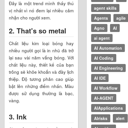
Đây là một trend mình thấy thú
agent skills
vị nhất vì nó đem lại nhiều cảm
nhận cho người xem.
Agents
agile
Agno
AI
2. That's so metal
ai agent
Chất liệu kim loại bóng hay
AI Automation
nhiều người gọi là in nhũ đã trở
lại sau vài năm vắng bóng. Với
AI Coding
chất liệu này, thiết kế của bạn
AI Engineering
trông sẽ khỏe khoắn và đầy lịch
AI IDE
thiệp. Độ tương phản cao giúp
bật lên những điểm nhấn. Màu
AI Workflow
được sử dụng thường là bạc,
AI-AGENT
vàng.
AIApplications
3. Ink
AIrisks
alert