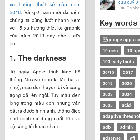
cứu quý 3
xu hướng thiết kế của năm
2020
, 30 Octobe
2018
. Và giờ năm mới đã đến,
chúng ta cùng lướt nhanh xem
Key words
về 15 xu hướng thiết kế graphic
của năm 2019 này nhé. Let's
google apps sc
go.
10 mẹo
10 tip
1. The darkness
103 early hints
Từ ngày Apple trình làng hệ
20/10
2017
thống Mojave (đọc là Mô-ha-vê
2018
2020
nhé), màu đen huyền bí và sang
2023
2024
trọng đã lên ngôi. Tuy màu đen
lồng trong màu đen nhưng vẫn
2025
acid
bật ra được hình ảnh, thông điệp
adaptive thresho
nhờ cách sử dụng chất liệu và
độ sáng tối khác nhau.
adb
admin
adsense
aff