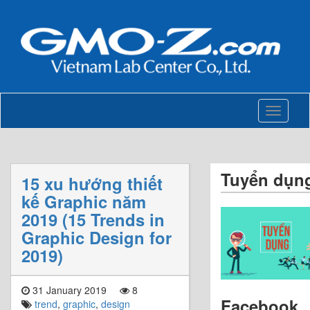
Toggle
navigati
Tuyển dụn
15 xu hướng thiết
kế Graphic năm
2019 (15 Trends in
Graphic Design for
2019)
31 January 2019
8
Facebook
trend
,
graphic
,
design