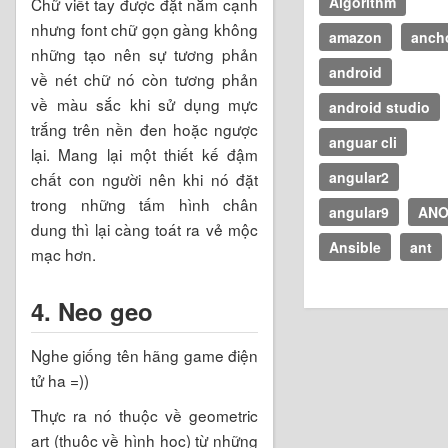
Algorithm
Chữ viết tay được đặt nằm cạnh
nhưng font chữ gọn gàng không
amazon
anch
những tạo nên sự tương phản
android
về nét chữ nó còn tương phản
về màu sắc khi sử dụng mực
android studio
trắng trên nền đen hoặc ngược
anguar cli
lại. Mang lại một thiết kế đậm
angular2
chất con người nên khi nó đặt
trong những tấm hình chân
angular9
ANO
dung thì lại càng toát ra vẻ mộc
Ansible
ant
mạc hơn.
4. Neo geo
Nghe giống tên hãng game điện
tử ha =))
Thực ra nó thuộc về geometric
art (thuộc về hình học) từ những