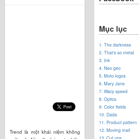
Mục lục
1. The darkness
2. That's so metal
3. Ink
4. Neo geo
5. Moto logos
6. Mary Jane
7. Warp speed
8. Optics
9. Color fields
10. Dada
11. Product pattern
12. Moving mail
Trend là một khái niệm không
13. Cut ups