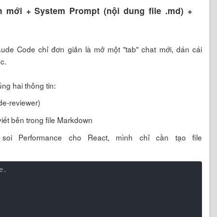
 mới + System Prompt (nội dung file .md) +
aude Code chỉ đơn giản là mở một "tab" chat mới, dán cái
c.
g hai thông tin:
ode-reviewer)
iết bên trong file Markdown
oi Performance cho React, mình chỉ cần tạo file
.
