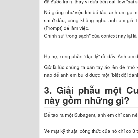
đã được train, thay vì dựa trên cái flow "sa
Nó giống như việc khi bế tắc, anh em gọi 
sai ở đâu, cũng không nghe anh em giải tr
(Prompt) để làm việc.
Chính sự “trong sạch” của context này lại là
Hẹ hẹ, xong phần "đạo lý" rồi đấy. Anh em
Giờ là lúc chúng ta xắn tay áo lên để "m
nào để anh em build được một "biệt đội đánh
3. Giải phẫu một C
này gồm những gì?
Để tạo ra một Subagent, anh em chỉ cần n
Về mặt kỹ thuật, công thức của nó chỉ có 3