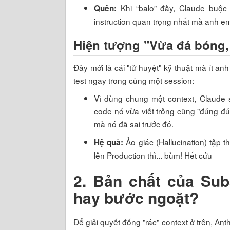
Khi “balo” đầy, Claude buộc 
Quên:
instruction quan trọng nhất mà anh em 
Hiện tượng "Vừa đá bóng, 
Đây mới là cái "tử huyệt" kỹ thuật mà ít an
test ngay trong cùng một session:
Vì dùng chung một context, Claude 
code nó vừa viết trông cũng "đúng đún
mà nó đã sai trước đó.
Ảo giác (Hallucination) tập t
Hệ quả:
lên Production thì... bùm! Hết cứu
2. Bản chất của Sub
hay bước ngoặt?
Để giải quyết đống "rác" context ở trên, Ant