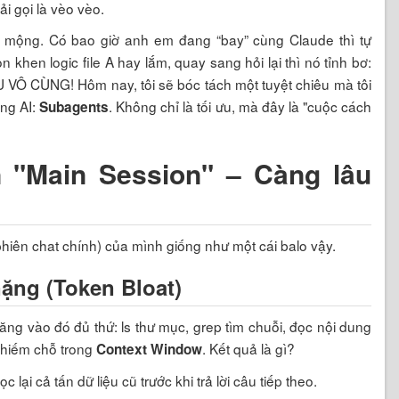
i gọi là vèo vèo.
 mộng. Có bao giờ anh em đang “bay” cùng Claude thì tự
hen logic file A hay lắm, quay sang hỏi lại thì nó tỉnh bơ:
ỊU VÔ CÙNG! Hôm nay, tôi sẽ bóc tách một tuyệt chiêu mà tôi
ùng AI:
. Không chỉ là tối ưu, mà đây là "cuộc cách
Subagents
 "Main Session" – Càng lâu
hiên chat chính) của mình giống như một cái balo vậy.
nặng (Token Bloat)
ng vào đó đủ thứ: ls thư mục, grep tìm chuỗi, đọc nội dung
u chiếm chỗ trong
. Kết quả là gì?
Context Window
 lại cả tấn dữ liệu cũ trước khi trả lời câu tiếp theo.