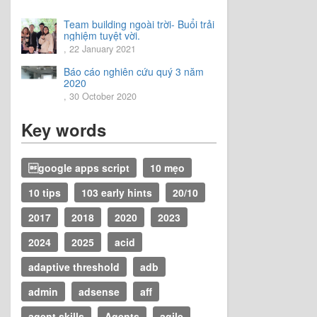
Team building ngoài trời- Buổi trải
nghiệm tuyệt vời.
, 22 January 2021
Báo cáo nghiên cứu quý 3 năm
2020
, 30 October 2020
Key words
google apps script
10 mẹo
10 tips
103 early hints
20/10
2017
2018
2020
2023
2024
2025
acid
adaptive threshold
adb
admin
adsense
aff
agent skills
Agents
agile