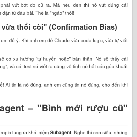
phải vứt bớt đồ cũ ra. Mà nếu đen thì nó vứt đúng cái
dặn từ đầu bài. Thế là "ngáo" thôi!
vừa thổi còi" (Confirmation Bias)
h em để ý. Khi anh em để Claude vừa code logic, vừa tự viết
sẽ có xu hướng "tự huyễn hoặc" bản thân. Nó sẽ thấy cái
g", và cái test nó viết ra cũng vô tình né hết các góc khuất
hể! AI tin là nó đúng, anh em cũng tin nó đúng, cho đến khi
agent – "Bình mới rượu cũ"
hropic tung ra khái niệm
. Nghe thì cao siêu, nhưng
Subagent