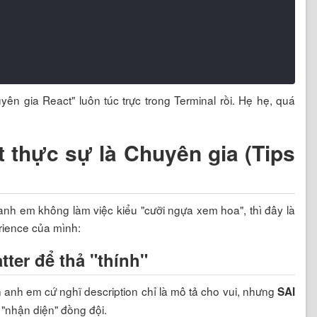
ên gia React" luôn túc trực trong Terminal rồi. Hẹ hẹ, quá
 thực sự là Chuyên gia (Tips
anh em không làm việc kiểu "cưỡi ngựa xem hoa", thì đây là
ience của mình:
ter để thả "thính"
 anh em cứ nghĩ description chỉ là mô tả cho vui, nhưng
SAI
 "nhận diện" đồng đội.