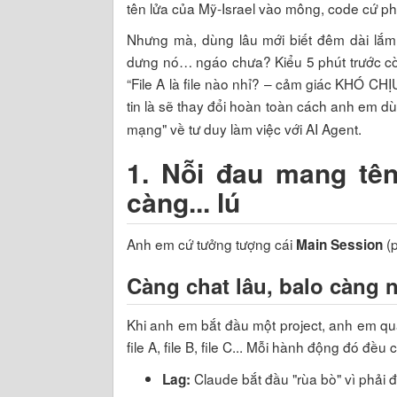
tên lửa của Mỹ-Israel vào mông, code cứ phả
Nhưng mà, dùng lâu mới biết đêm dài lắm
dưng nó… ngáo chưa? Kiểu 5 phút trước còn k
“File A là file nào nhỉ? – cảm giác KHÓ CH
tin là sẽ thay đổi hoàn toàn cách anh em d
mạng" về tư duy làm việc với AI Agent.
1. Nỗi đau mang tên
càng... lú
Anh em cứ tưởng tượng cái
(p
Main Session
Càng chat lâu, balo càng 
Khi anh em bắt đầu một project, anh em quă
file A, file B, file C... Mỗi hành động đó đề
Claude bắt đầu "rùa bò" vì phải đọc
Lag: