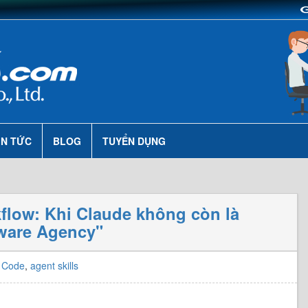
IN TỨC
BLOG
TUYỂN DỤNG
flow: Khi Claude không còn là
tware Agency"
 Code
,
agent skills