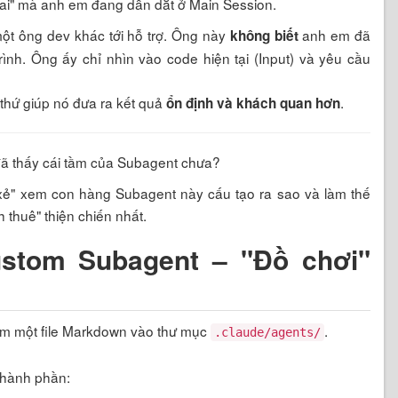
i sai" mà anh em đang dẫn dắt ở Main Session.
một ông dev khác tới hỗ trợ. Ông này
anh em đã
không biết
ình. Ông ấy chỉ nhìn vào code hiện tại (Input) và yêu cầu
 thứ giúp nó đưa ra kết quả
.
ổn định và khách quan hơn
 đã thấy cái tầm của Subagent chưa?
ổ xẻ" xem con hàng Subagent này cấu tạo ra sao và làm thế
 thuê" thiện chiến nhất.
ustom Subagent – "Đồ chơi"
ém một file Markdown vào thư mục
.
.claude/agents/
 thành phần: