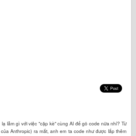
ạ lẫm gì với việc "cặp kè" cùng AI để gõ code nữa nhỉ? Từ
 của Anthropic) ra mắt, anh em ta code như được lắp thêm