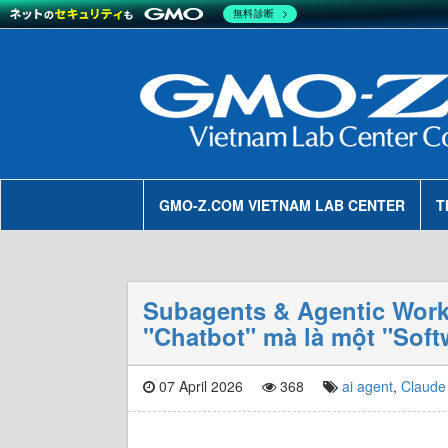
無料診断
GMO-Z.COM VIETNAM LAB CENTER
T
Subagents & Agentic Work
"Chatbot" mà là một "Sof
07 April 2026
368
ai agent
,
Claude