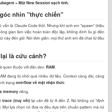
ubagent = Một New Session sạch tinh.
 góc nhìn "thực chiến"
ó vẫn là Claude Code thôi. Nhưng khi anh em "spawn" (triệu
ông gian làm việc hoàn toàn độc lập, không dính líu gì đến
ừ nãy đến giờ. Nói đơn giản: mọi thứ anh em đã chat từ đầu
lại là cứu cánh?
t quen thuộc với dân dev:
.
RAM
M đang bị nhồi quá nhiều dữ liệu. Context càng dài, càng
tình trạng
.
overflow về mặt nhận thức
riêng.
x memory
ải
lại vấn đề từ A đến Z. Nó không có "định
trace (truy vết)
nt. Mọi lựa chọn nó đưa ra đều dựa trên chuẩn pattern mà nó