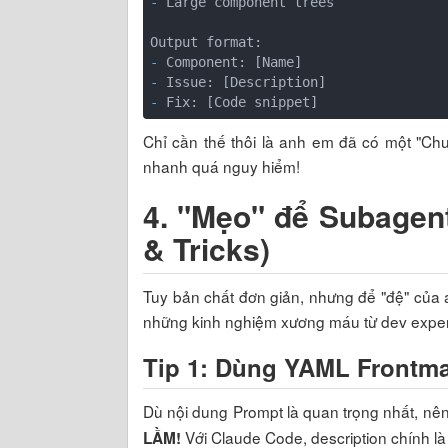
- 
Large component trees

- 
- 
- 
Chỉ cần thế thôi là anh em đã có một "Chuy
nhanh quá nguy hiểm!
4. "Mẹo" để Subagent
& Tricks)
Tuy bản chất đơn giản, nhưng để "đệ" của 
những kinh nghiệm xương máu từ dev exper
Tip 1: Dùng YAML Frontmat
Dù nội dung Prompt là quan trọng nhất, nên
Với Claude Code, description chính là
LẦM!