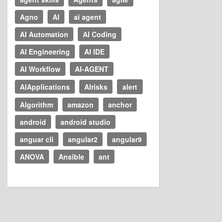
Agno
AI
ai agent
AI Automation
AI Coding
AI Engineering
AI IDE
AI Workflow
AI-AGENT
AIApplications
AIrisks
alert
Algorithm
amazon
anchor
android
android studio
anguar cli
angular2
angular9
ANOVA
Ansible
ant