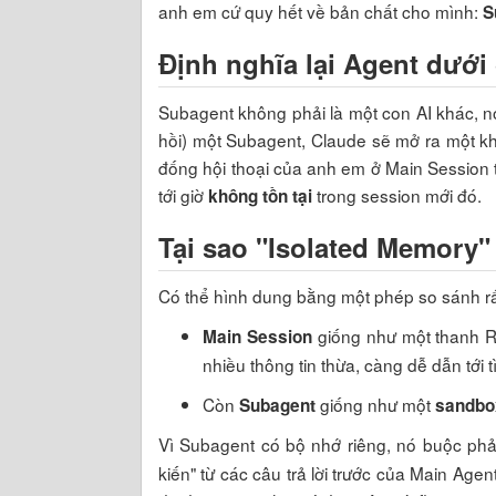
anh em cứ quy hết về bản chất cho mình:
S
Định nghĩa lại Agent dưới
Subagent không phải là một con AI khác, n
hồi) một Subagent, Claude sẽ mở ra một kh
đống hội thoại của anh em ở Main Session t
tới giờ
trong session mới đó.
không tồn tại
Tại sao "Isolated Memory" 
Có thể hình dung bằng một phép so sánh rấ
giống như một thanh RA
Main Session
nhiều thông tin thừa, càng dễ dẫn tới 
Còn
giống như một
Subagent
sandbo
Vì Subagent có bộ nhớ riêng, nó buộc ph
kiến" từ các câu trả lời trước của Main Age