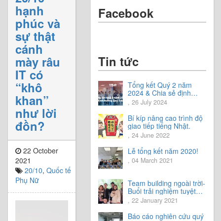
hạnh
Facebook
phúc và
sự thật
cánh
Tin tức
mày râu
IT có
“khô
Tổng kết Quý 2 năm
2024 & Chia sẻ định
khan”
hướng Quý 3 năm 2024
, 26 July 2024
như lời
Bí kíp nâng cao trình độ
đồn?
giao tiếp tiếng Nhật.
, 24 June 2022
22 October
Lễ tổng kết năm 2020!
2021
, 04 March 2021
20/10
,
Quốc tế
Phụ Nữ
Team building ngoài trời-
Buổi trải nghiệm tuyệt
vời.
, 22 January 2021
Báo cáo nghiên cứu quý