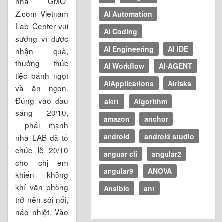
nhà GMO-
Z.com Vietnam
AI Automation
Lab Center vui
AI Coding
sướng vì được
AI Engineering
AI IDE
nhận quà,
thưởng thức
AI Workflow
AI-AGENT
tiệc bánh ngọt
AIApplications
AIrisks
và ăn ngon.
Đúng vào đầu
alert
Algorithm
sáng 20/10,
amazon
anchor
phái mạnh
android
android studio
nhà LAB đã tổ
chức lễ 20/10
anguar cli
angular2
cho chị em
angular9
ANOVA
khiến không
khí văn phòng
Ansible
ant
trở nên sôi nổi,
náo nhiệt. Vào