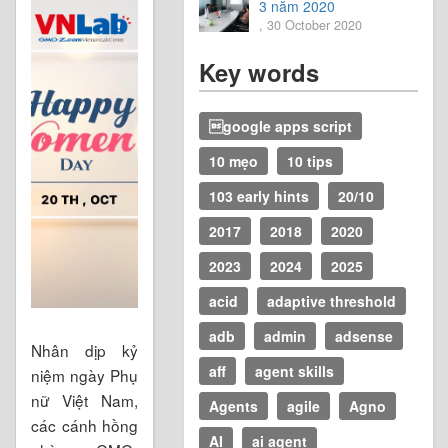
3 năm 2020
, 30 October 2020
Key words
google apps script
10 mẹo
10 tips
103 early hints
20/10
2017
2018
2020
2023
2024
2025
acid
adaptive threshold
adb
admin
adsense
Nhân dịp kỷ
aff
agent skills
niệm ngày Phụ
nữ Việt Nam,
Agents
agile
Agno
các cánh hồng
AI
ai agent