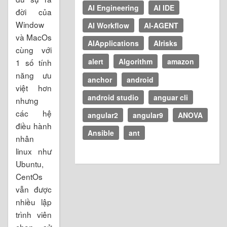
AI Engineering
AI IDE
đời của
Window
AI Workflow
AI-AGENT
và MacOs
AIApplications
AIrisks
cùng với
alert
Algorithm
amazon
1 số tính
năng ưu
anchor
android
việt hơn
android studio
anguar cli
nhưng
các hệ
angular2
angular9
ANOVA
điều hành
Ansible
ant
nhân
linux như
Ubuntu,
CentOs
vẫn được
nhiều lập
trình viên
chọn sử