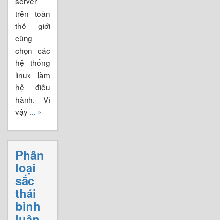
server
trên toàn
thế giới
cũng
chọn các
hệ thống
linux làm
hệ điều
hành. Vì
vậy
... »
Phân
loại
sắc
thái
bình
luận