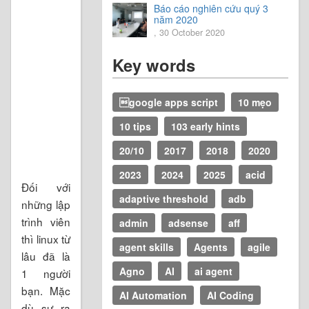
Báo cáo nghiên cứu quý 3
năm 2020
, 30 October 2020
Key words
google apps script
10 mẹo
10 tips
103 early hints
20/10
2017
2018
2020
2023
2024
2025
acid
Đối với
adaptive threshold
adb
những lập
trình viên
admin
adsense
aff
thì linux từ
agent skills
Agents
agile
lâu đã là
Agno
AI
ai agent
1 người
bạn. Mặc
AI Automation
AI Coding
dù sự ra