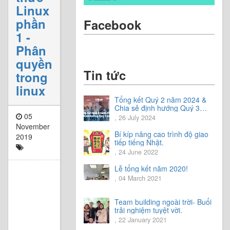
Linux
phần
Facebook
1 -
Phân
quyền
Tin tức
trong
linux
Tổng kết Quý 2 năm 2024 &
Chia sẻ định hướng Quý 3
05
năm 2024
, 26 July 2024
November
Bí kíp nâng cao trình độ giao
2019
tiếp tiếng Nhật.
, 24 June 2022
Lễ tổng kết năm 2020!
, 04 March 2021
Team building ngoài trời- Buổi
trải nghiệm tuyệt vời.
, 22 January 2021