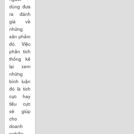
dùng đưa
ra đánh
giá về
những
sản phẩm
đó. Việc
phân tích
thống kê
lại xem
những
bình luận
đó là tích
cực hay
tiêu cực
sẽ giúp
cho
doanh
nghiệp