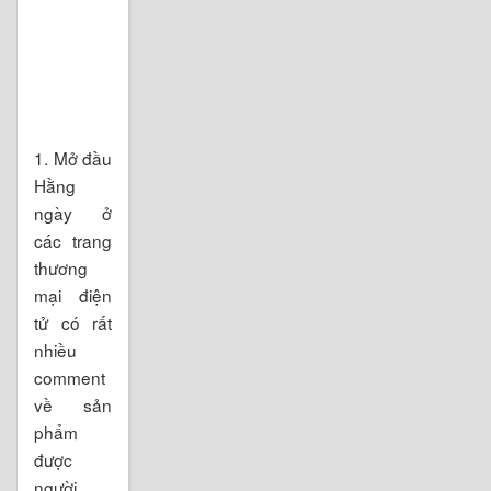
1. Mở đầu
Hằng
ngày ở
các trang
thương
mại điện
tử có rất
nhiều
comment
về sản
phẩm
được
người