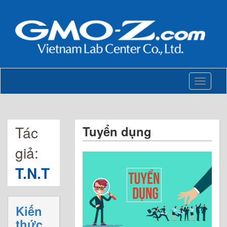
Toggle
navigati
Tác
Tuyển dụng
giả:
T.N.T
Kiến
thức