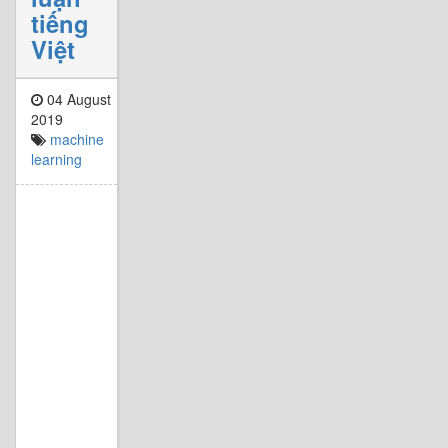
tiếng
Việt
04 August
2019
machine
learning