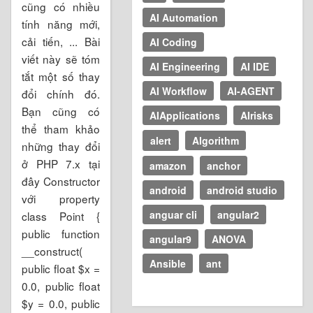
cũng có nhiều
AI Automation
tính năng mới,
cải tiến, ... Bài
AI Coding
viết này sẽ tóm
AI Engineering
AI IDE
tắt một số thay
AI Workflow
AI-AGENT
đổi chính đó.
Bạn cũng có
AIApplications
AIrisks
thể tham khảo
alert
Algorithm
những thay đổi
ở PHP 7.x tại
amazon
anchor
đây Constructor
android
android studio
với property
anguar cli
angular2
class Point {
public function
angular9
ANOVA
__construct(
Ansible
ant
public float $x =
0.0, public float
$y = 0.0, public