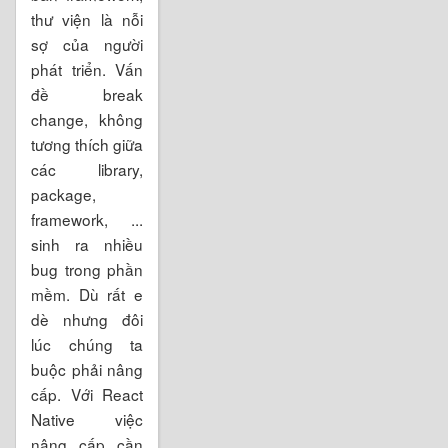
thư viện là nỗi
sợ của người
phát triển. Vấn
đề break
change, không
tương thích giữa
các library,
package,
framework, ...
sinh ra nhiều
bug trong phần
mềm. Dù rất e
dè nhưng đôi
lúc chúng ta
buộc phải nâng
cấp. Với React
Native việc
nâng cấp cần