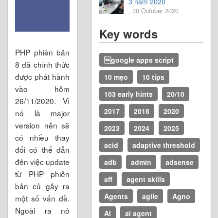
3 năm 2020
, 30 October 2020
Key words
PHP phiên bản
google apps script
8 đã chính thức
được phát hành
10 mẹo
10 tips
vào hôm
103 early hints
20/10
26/11/2020. Vì
2017
2018
2020
nó là major
version nên sẽ
2023
2024
2025
có nhiều thay
acid
adaptive threshold
đổi có thể dẫn
đến việc update
adb
admin
adsense
từ PHP phiên
aff
agent skills
bản củ gây ra
Agents
agile
Agno
một số vấn đề.
Ngoài ra nó
AI
ai agent