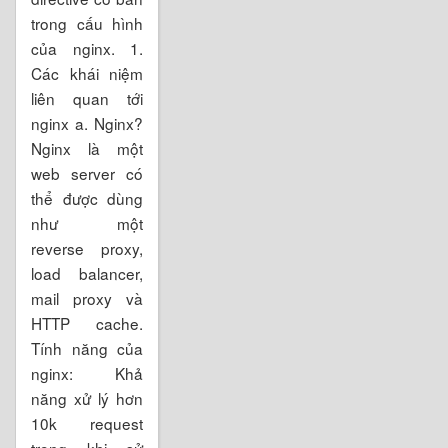
trong cấu hình
của nginx. 1.
Các khái niệm
liên quan tới
nginx a. Nginx?
Nginx là một
web server có
thể được dùng
như một
reverse proxy,
load balancer,
mail proxy và
HTTP cache.
Tính năng của
nginx: Khả
năng xử lý hơn
10k request
trong khi sử