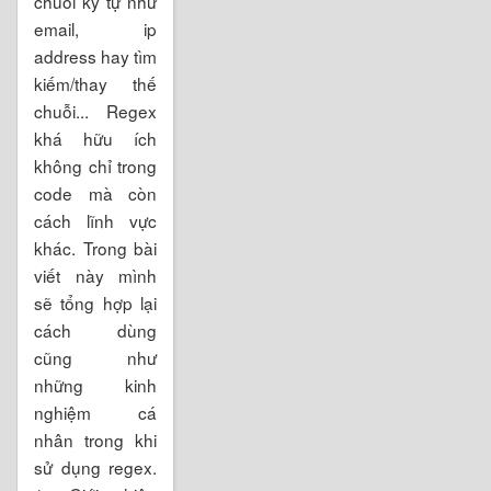
chuỗi ký tự như
email, ip
address hay tìm
kiếm/thay thế
chuỗi... Regex
khá hữu ích
không chỉ trong
code mà còn
cách lĩnh vực
khác. Trong bài
viết này mình
sẽ tổng hợp lại
cách dùng
cũng như
những kinh
nghiệm cá
nhân trong khi
sử dụng regex.