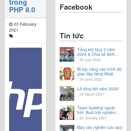
trong
Facebook
PHP 8.0
23 February
2021
Tin tức
Tổng kết Quý 2 năm
2024 & Chia sẻ định
hướng Quý 3 năm 2024
, 26 July 2024
Bí kíp nâng cao trình độ
giao tiếp tiếng Nhật.
, 24 June 2022
Lễ tổng kết năm 2020!
, 04 March 2021
Team building ngoài
trời- Buổi trải nghiệm
tuyệt vời.
, 22 January 2021
Báo cáo nghiên cứu quý