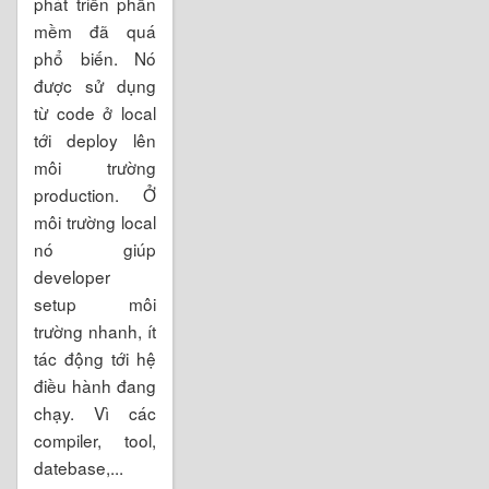
phát triển phần
mềm đã quá
phổ biến. Nó
được sử dụng
từ code ở local
tới deploy lên
môi trường
production. Ở
môi trường local
nó giúp
developer
setup môi
trường nhanh, ít
tác động tới hệ
điều hành đang
chạy. Vì các
compiler, tool,
datebase,...