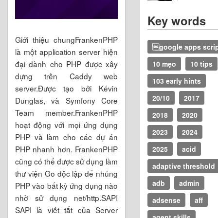
Key words
Giới thiệu chungFrankenPHP
google apps scri
là một application server hiện
đại dành cho PHP được xây
10 mẹo
10 tips
dựng trên Caddy web
103 early hints
server.Được tạo bởi Kévin
20/10
2017
Dunglas, và Symfony Core
Team member.FrankenPHP
2018
2020
hoạt động với mọi ứng dụng
2023
2024
PHP và làm cho các dự án
PHP nhanh hơn. FrankenPHP
2025
acid
cũng có thể được sử dụng làm
adaptive threshold
thư viện Go độc lập để nhúng
adb
admin
PHP vào bất kỳ ứng dụng nào
nhờ sử dụng net/http.SAPI
adsense
aff
SAPI là viết tắt của Server
agent skills