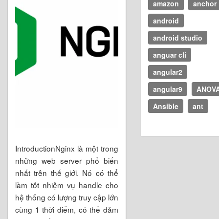
amazon
anchor
android
android studio
anguar cli
angular2
angular9
ANOV
Ansible
ant
IntroductionNginx là một trong
những web server phổ biến
nhất trên thế giới. Nó có thể
làm tốt nhiệm vụ handle cho
hệ thống có lượng truy cập lớn
cùng 1 thời điểm, có thể đảm