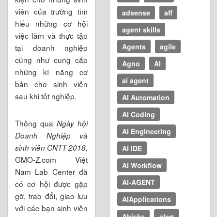
viên của trường tìm
adsense
aff
hiểu những cơ hội
agent skills
việc làm và thực tập
Agents
agile
tại doanh nghiệp
cũng như cung cấp
Agno
AI
những kĩ năng cơ
ai agent
bản cho sinh viên
sau khi tốt nghiệp.
AI Automation
AI Coding
Thông qua
Ngày hội
AI Engineering
Doanh Nghiệp và
sinh viên CNTT 2018,
AI IDE
GMO-Z.com Việt
AI Workflow
Nam Lab Center đã
AI-AGENT
có cơ hội được gặp
gỡ, trao đổi, giao lưu
AIApplications
với các bạn sinh viên
AIrisks
alert