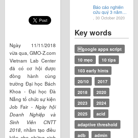
vời.
Báo cáo nghiên
cứu quý 3 năm
2020
, 30 October 2020
Key words
Ngày 11/11/2018
google apps script
vừa qua, GMO-Z.com
10 mẹo
10 tips
Vietnam Lab Center
đã có cơ hội được
103 early hints
đồng hành cùng
20/10
2017
trường Đại học Bách
Khoa - Đại học Đà
2018
2020
Nẵng tổ chức sự kiện
2023
2024
Job Fair -
Ngày hội
2025
acid
Doanh Nghiệp và
Sinh Viên CNTT
adaptive threshold
, nhằm tạo điều
2018
adb
admin
kiện cho những sinh