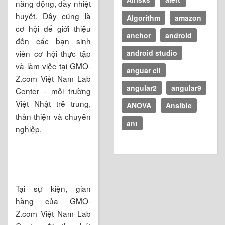
năng động, đầy nhiệt
huyết. Đây cũng là
Algorithm
amazon
cơ hội để giới thiệu
anchor
android
đến các bạn sinh
android studio
viên cơ hội thực tập
và làm việc tại GMO-
anguar cli
Z.com Việt Nam Lab
angular2
angular9
Center - môi trường
Việt Nhật trẻ trung,
ANOVA
Ansible
thân thiện và chuyên
ant
nghiệp.
Tại sự kiện, gian
hàng của GMO-
Z.com Việt Nam Lab