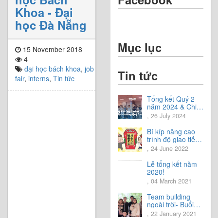
Khoa - Đại
học Đà Nẵng
Mục lục
15 November 2018
4
đại học bách khoa
,
job
Tin tức
fair
,
interns
,
Tin tức
Tổng kết Quý 2
năm 2024 & Chia
sẻ định hướng
, 26 July 2024
Quý 3 năm 2024
Bí kíp nâng cao
trình độ giao tiếp
tiếng Nhật.
, 24 June 2022
Lễ tổng kết năm
2020!
, 04 March 2021
Team building
ngoài trời- Buổi
trải nghiệm tuyệt
, 22 January 2021