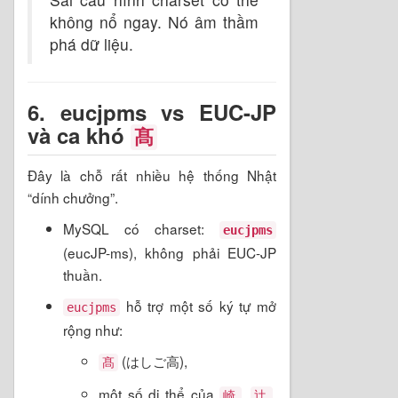
không nổ ngay. Nó âm thầm
phá dữ liệu.
6. eucjpms vs EUC-JP
và ca khó
髙
Đây là chỗ rất nhiều hệ thống Nhật
“dính chưởng”.
MySQL có charset:
eucjpms
(eucJP-ms), không phải EUC-JP
thuần.
hỗ trợ một số ký tự mở
eucjpms
rộng như:
(はしご高),
髙
một số dị thể của
,
,
崎
辻