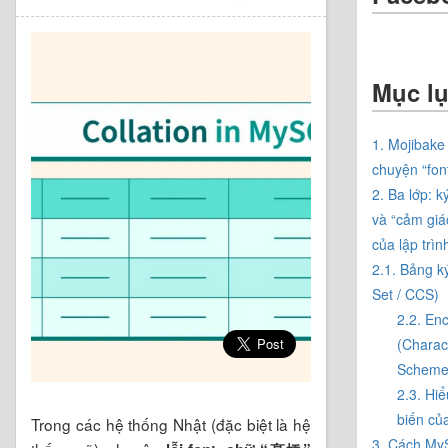
Mục l
1. Mojibake
chuyện “fon
2. Ba lớp: k
và “cảm giá
của lập trìn
2.1. Bảng k
Set / CCS)
2.2. En
(Charac
Scheme
2.3. Hi
biến củ
Trong các hệ thống Nhật (đặc biệt là hệ
3. Cách My