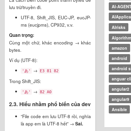
AI-AGEN
lưu trữ/truyền đi.
AIApplica
UTF-8, Shift_JIS, EUC-JP, eucJP-
ms (eucjpms), CP932, v.v.
AIrisks
Quan trọng:
Algorith
Cùng một chữ, khác encoding → khác
amazon
bytes.
android
Ví dụ (UTF-8):
android s
→
'あ'
E3 81 82
anguar cl
Trong Shift_JIS:
angular2
→
'あ'
82 A0
angular9
2.3. Hiểu nhầm phổ biến của dev
Ansible
“File code em lưu UTF-8 rồi, nghĩa
là app em là UTF-8 hết” →
Sai.