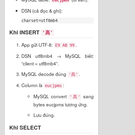
DSN (cả đọc & ghi):
Khi INSERT
'髙'
App gửi UTF-8:
.
E9 AB 99
DSN utf8mb4 → MySQL biết:
“client = utf8mb4”.
MySQL decode đúng
.
'髙'
Column là
:
eucjpms
MySQL convert
sang
'髙'
bytes eucjpms tương ứng.
Lưu đúng.
Khi SELECT