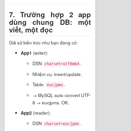
7. Trường hợp 2 app
dùng chung DB: một
viết, một đọc
Giả sử kiến trúc như bạn đang có:
(writer):
App1
DSN
.
charset=utf8mb4
Nhiệm vụ: insert/update.
Table:
.
eucjpms
→ MySQL auto convert UTF-
8 → eucjpms. OK.
(reader):
App2
DSN
.
charset=eucjpms