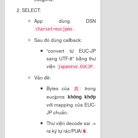
SELECT:
App dùng DSN
.
charset=eucjpms
Sau đó dùng callback:
“convert từ EUC-JP
sang UTF-8” bằng thư
viện
.
japanese.EUCJP
Vấn đề:
Bytes của
trong
髙
eucjpms
không khớp
với mapping của EUC-
JP chuẩn.
Thư viện decode sai →
ra ký tự rác/PUA/
.
�