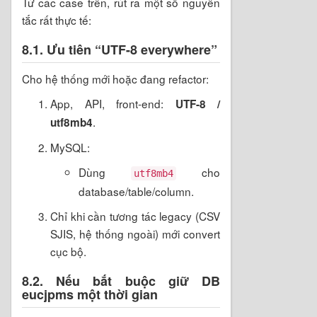
Từ các case trên, rút ra một số nguyên
tắc rất thực tế:
8.1. Ưu tiên “UTF-8 everywhere”
Cho hệ thống mới hoặc đang refactor:
App, API, front-end:
UTF-8 /
.
utf8mb4
MySQL:
Dùng
cho
utf8mb4
database/table/column.
Chỉ khi cần tương tác legacy (CSV
SJIS, hệ thống ngoài) mới convert
cục bộ.
8.2. Nếu bắt buộc giữ DB
eucjpms một thời gian