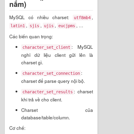
nắm)
MySQL có nhiều charset:
,
utf8mb4
,
,
,
, …
latin1
sjis
ujis
eucjpms
Các biến quan trọng:
: MySQL
character_set_client
nghĩ dữ liệu client gửi lên là
charset gì.
:
character_set_connection
charset để parse query nội bộ.
: charset
character_set_results
khi trả về cho client.
Charset của
database/table/column.
Cơ chế: