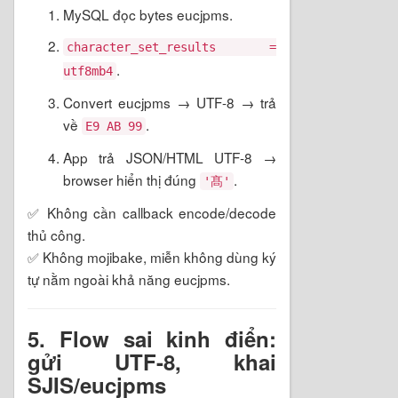
MySQL đọc bytes eucjpms.
character_set_results =
.
utf8mb4
Convert eucjpms → UTF-8 → trả
về
.
E9 AB 99
App trả JSON/HTML UTF-8 →
browser hiển thị đúng
.
'髙'
✅ Không cần callback encode/decode
thủ công.
✅ Không mojibake, miễn không dùng ký
tự nằm ngoài khả năng eucjpms.
5. Flow sai kinh điển:
gửi UTF-8, khai
SJIS/eucjpms