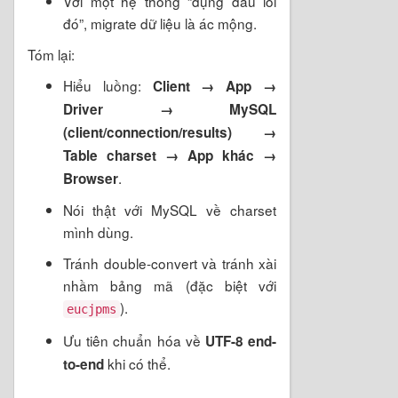
Với một hệ thống “đụng đâu lỗi
đó”, migrate dữ liệu là ác mộng.
Tóm lại:
Hiểu luồng:
Client → App →
Driver → MySQL
(client/connection/results) →
Table charset → App khác →
.
Browser
Nói thật với MySQL về charset
mình dùng.
Tránh double-convert và tránh xài
nhầm bảng mã (đặc biệt với
).
eucjpms
Ưu tiên chuẩn hóa về
UTF-8 end-
khi có thể.
to-end