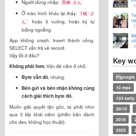
Người dùng nhập:
髙橋 さん
, 
Ở màn hình khác lại thấy:
?橋 さ
Te
ng
hoặc ô vuông, hoặc ký tự
ん
tr
, 
loằng ngoằng.
vờ
Bá
App không crash. Insert thành công.
cứ
20
, 
SELECT vẫn trả về record.
Vậy lỗi ở đâu?
Key w
Vấn đề nằm ở chỗ:
Không phải font.
, nhưng:
Byte vẫn đó
google 
10 mẹo
Bên gửi và bên nhận không cùng
cách giải thích byte đó.
103 early
Muốn giải quyết tận gốc, ta phải nhìn
20/10
qua 3 lớp khái niệm (phiên bản dành
2018
cho dev, không học thuật):
2023