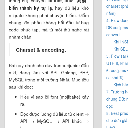
thống cũ), chuyện
,
lỗi font
chữ “髙橋”
charset (ph
, hay dữ liệu khó
biến thành ký tự lạ
nắm)
migrate không phải chuyện hiếm. Điểm
4. Flow đún
chung: đa phần không bắt đầu từ bug
DB eucjpms
code phức tạp, mà từ một thứ nghe rất
convert
nhàm chán:
Khi INS
Charset & encoding.
Khi SE
5. Flow sai 
UTF-8, khai
Bài này dành cho dev fresher/junior đến
6. eucjpms
mid, đang làm với API, Golang, PHP,
ca khó 髙
MySQL trong môi trường Nhật. Mục tiêu
Kịch bả
sau khi đọc:
7. Trường 
Hiểu vì sao lỗi font (mojibake) xảy
chung DB: m
ra.
đọc
8. Best pra
Đọc được luồng dữ liệu: từ client →
cho đơn giả
API → MySQL → API khác →
hơn?
browser.