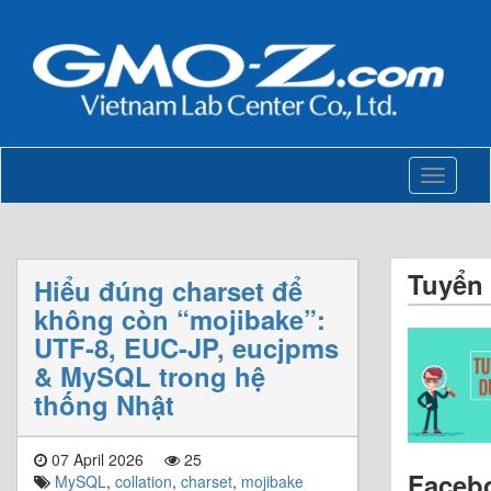
Toggle
navigati
Tuyển
Hiểu đúng charset để
không còn “mojibake”:
UTF-8, EUC-JP, eucjpms
& MySQL trong hệ
thống Nhật
07 April 2026
25
Faceb
MySQL
,
collation
,
charset
,
mojibake