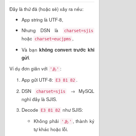
Đây là thứ đã (hoặc sẽ) xảy ra nếu:
App string là UTF-8,
Nhưng DSN là
charset=sjis
hoặc
,
charset=eucjpms
Và bạn
không convert trước khi
.
gửi
Ví dụ đơn giản với
:
'あ'
App gửi UTF-8:
.
E3 81 82
DSN
→ MySQL
charset=sjis
nghĩ đây là SJIS.
Decode
như SJIS:
E3 81 82
Không phải
, thành ký
'あ'
tự khác hoặc lỗi.