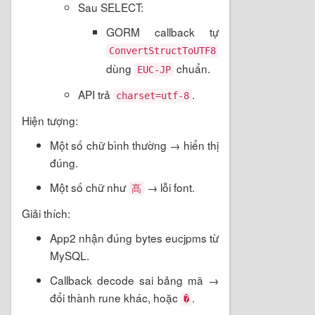
Sau SELECT:
GORM callback tự
ConvertStructToUTF8
dùng
chuẩn.
EUC-JP
API trả
.
charset=utf-8
Hiện tượng:
Một số chữ bình thường → hiển thị
đúng.
Một số chữ như
→ lỗi font.
髙
Giải thích:
App2 nhận đúng bytes eucjpms từ
MySQL.
Callback decode sai bảng mã →
đổi thành rune khác, hoặc
.
�