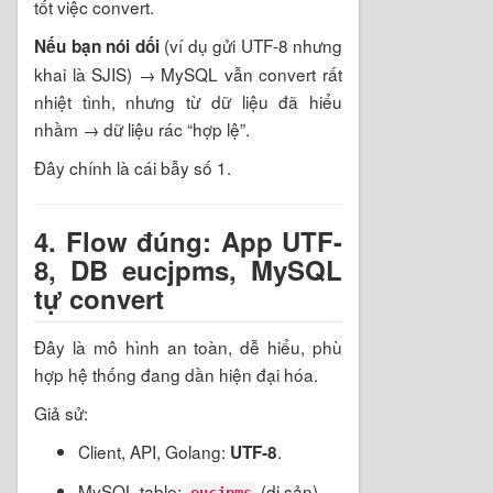
tốt việc convert.
(ví dụ gửi UTF-8 nhưng
Nếu bạn nói dối
khai là SJIS) → MySQL vẫn convert rất
nhiệt tình, nhưng từ dữ liệu đã hiểu
nhầm → dữ liệu rác “hợp lệ”.
Đây chính là cái bẫy số 1.
4. Flow đúng: App UTF-
8, DB eucjpms, MySQL
tự convert
Đây là mô hình an toàn, dễ hiểu, phù
hợp hệ thống đang dần hiện đại hóa.
Giả sử:
Client, API, Golang:
.
UTF-8
MySQL table:
(di sản).
eucjpms