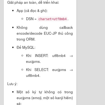
Giải pháp an toàn, dễ triển khai:
App (cả đọc & ghi):
DSN =
.
charset=utf8mb4
Không dùng callback
encode/decode EUC-JP thủ công
trong ORM.
Để MySQL:
Khi INSERT: utf8mb4 →
eucjpms.
Khi SELECT: eucjpms →
utf8mb4.
Lưu ý:
Một số ký tự không có trong
eucjpms (emoji, một số kanji hiếm)
sẽ: