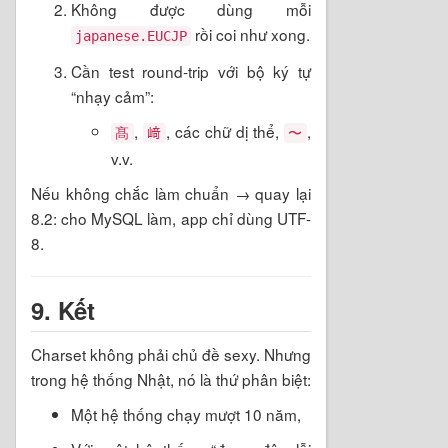
Không được dùng mỗi
rồi coi như xong.
japanese.EUCJP
Cần test round-trip với bộ ký tự
“nhạy cảm”:
,
, các chữ dị thể,
,
髙
﨑
〜
v.v.
Nếu không chắc làm chuẩn → quay lại
8.2: cho MySQL làm, app chỉ dùng UTF-
8.
9. Kết
Charset không phải chủ đề sexy. Nhưng
trong hệ thống Nhật, nó là thứ phân biệt:
Một hệ thống chạy mượt 10 năm,