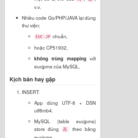
v.v.
Nhiều code Go/PHP/JAVA lại dùng
thư viện:
chuẩn,
EUC-JP
hoặc CP51932,
với
không trùng mapping
eucjpms của MySQL.
Kịch bản hay gặp
INSERT:
App dùng UTF-8 + DSN
utf8mb4.
MySQL (table eucjpms)
store đúng
theo bảng
髙
eucjpms.