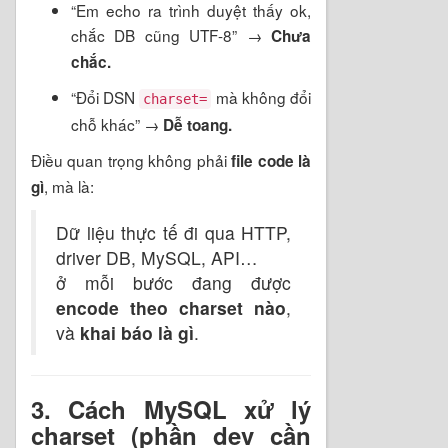
“Em echo ra trình duyệt thấy ok,
chắc DB cũng UTF-8” →
Chưa
chắc.
“Đổi DSN
mà không đổi
charset=
chỗ khác” →
Dễ toang.
Điều quan trọng không phải
file code là
, mà là:
gì
Dữ liệu thực tế đi qua HTTP,
driver DB, MySQL, API…
ở mỗi bước đang được
encode theo charset nào
,
và
khai báo là gì
.
3. Cách MySQL xử lý
charset (phần dev cần