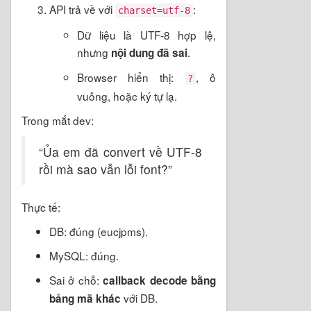
API trả về với
:
charset=utf-8
Dữ liệu là UTF-8 hợp lệ,
nhưng
.
nội dung đã sai
Browser hiển thị:
, ô
?
vuông, hoặc ký tự lạ.
Trong mắt dev:
“Ủa em đã convert về UTF-8
rồi mà sao vẫn lỗi font?”
Thực tế:
DB: đúng (eucjpms).
MySQL: đúng.
Sai ở chỗ:
callback decode bằng
với DB.
bảng mã khác