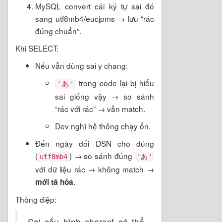
MySQL convert cái ký tự sai đó
sang utf8mb4/eucjpms → lưu “rác
đúng chuẩn”.
Khi SELECT:
Nếu vẫn dùng sai y chang:
trong code lại bị hiểu
'あ'
sai giống vậy → so sánh
“rác với rác” → vẫn match.
Dev nghĩ hệ thống chạy ổn.
Đến ngày đổi DSN cho đúng
(
) → so sánh đúng
utf8mb4
'あ'
với dữ liệu rác → không match →
.
mới tá hỏa
Thông điệp:
Sai cấu hình charset có thể