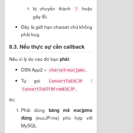
bị chuyển thành
hoặc
?
gây lỗi.
Đây là giới hạn charset chứ không
phải bug.
8.3. Nếu thực sự cần callback
Nếu vì lý do nào đó bạn
:
phải
DSN App2 =
,
charset=eucjpms
Tự gọi
/
ConvertToEUCJP
,
ConvertToUTF8FromEUCJP
thì:
Phải dùng
bảng mã eucjpms
(eucJP-ms) phù hợp với
đúng
MySQL.