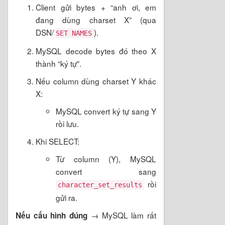
Client gửi bytes + “anh ơi, em
đang dùng charset X” (qua
DSN/
).
SET NAMES
MySQL decode bytes đó theo X
thành “ký tự”.
Nếu column dùng charset Y khác
X:
MySQL convert ký tự sang Y
rồi lưu.
Khi SELECT:
Từ column (Y), MySQL
convert sang
rồi
character_set_results
gửi ra.
→ MySQL làm rất
Nếu cấu hình đúng