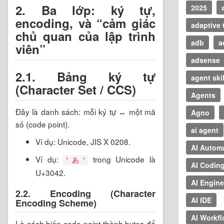
2. Ba lớp: ký tự,
2025
encoding, và “cảm giác
adaptive 
chủ quan của lập trình
adb
a
viên”
adsense
2.1. Bảng ký tự
agent skil
(Character Set / CCS)
Agents
Đây là danh sách: mỗi ký tự ↔ một mã
Agno
số (code point).
ai agent
Ví dụ: Unicode, JIS X 0208.
AI Autom
Ví dụ:
trong Unicode là
'あ'
AI Codin
U+3042.
AI Engine
2.2. Encoding (Character
AI IDE
Encoding Scheme)
AI Workf
Là cách biến code point thành bytes để