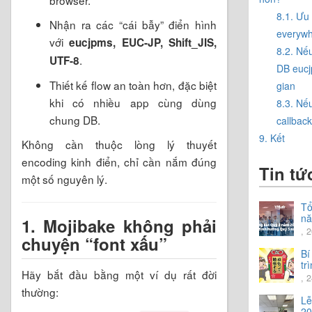
8.1. Ưu
Nhận ra các “cái bẫy” điển hình
everywh
với
eucjpms, EUC-JP, Shift_JIS,
8.2. Nế
.
UTF-8
DB eucj
Thiết kế flow an toàn hơn, đặc biệt
gian
khi có nhiều app cùng dùng
8.3. Nế
chung DB.
callback
9. Kết
Không cần thuộc lòng lý thuyết
encoding kinh điển, chỉ cần nắm đúng
Tin tứ
một số nguyên lý.
Tổ
nă
1. Mojibake không phải
Ch
, 
chuyện “font xấu”
hư
nă
Bí
tr
Hãy bắt đầu bằng một ví dụ rất đời
ti
, 
thường:
Lễ
20