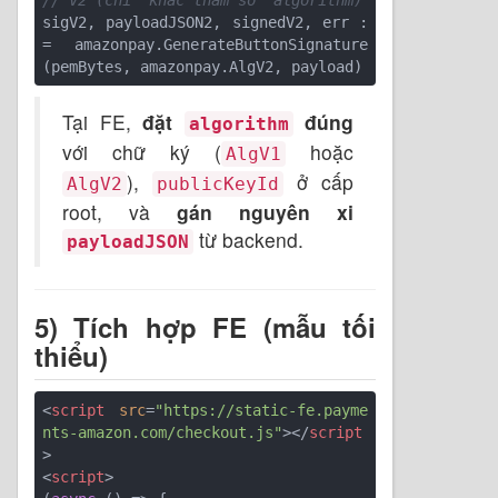
sigV2, payloadJSON2, signedV2, err :
= amazonpay.GenerateButtonSignature
Tại FE,
đặt
đúng
algorithm
với chữ ký (
hoặc
AlgV1
),
ở cấp
AlgV2
publicKeyId
root, và
gán nguyên xi
từ backend.
payloadJSON
5) Tích hợp FE (mẫu tối
thiểu)
<
script
src
=
"https://static-fe.payme
nts-amazon.com/checkout.js"
>
</
script
>
<
script
>