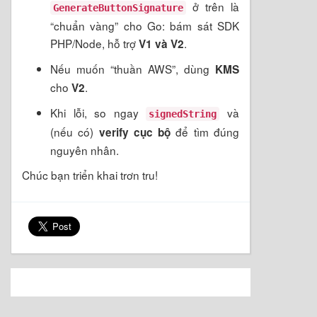
ở trên là
GenerateButtonSignature
“chuẩn vàng” cho Go: bám sát SDK
PHP/Node, hỗ trợ
.
V1 và V2
Nếu muốn “thuần AWS”, dùng
KMS
cho
.
V2
Khi lỗi, so ngay
và
signedString
(nếu có)
để tìm đúng
verify cục bộ
nguyên nhân.
Chúc bạn triển khai trơn tru!