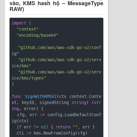
vào, KMS hash hộ – MessageType
RAW)
import
 (

"context"
"encoding/base64"
"github.com/aws/aws-sdk-go-v2/conf
ig"
"github.com/aws/aws-sdk-go-v2/serv
ice/kms"
"github.com/aws/aws-sdk-go-v2/serv
ice/kms/types"
)

func
SignWithKMSV2
(ctx context.Conte
xt, keyID, signedString 
string
)
(
str
ing
, error)
 {

  cfg, err := config.LoadDefaultConf
ig(ctx)

if
 err != 
nil
 { 
return
""
, err }

  cli := kms.NewFromConfig(cfg)
