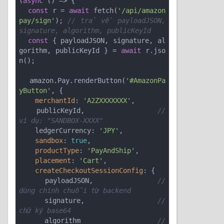
(
async
 () => {

const
 r = 
await
 fetch(
'/api/amazon
pay/sign'
); 
// trả về payloadJSON, 
signature, algorithm, publicKeyId
const
 { payloadJSON, signature, al
gorithm, publicKeyId } = 
await
 r.jso
n();

  amazon.Pay.renderButton(
'#AmazonPa
yButton'
, {

merchantId
: 
'A2ZXXXXXXX'
,

    publicKeyId,                 
// 
ví dụ: "SANDBOX-XXXX"
    ledgerCurrency: 
'JPY'
,

sandbox
: 
true
,

productType
: 
'PayAndShip'
,

placement
: 
'Cart'
,

createCheckoutSessionConfig
: {

      payloadJSON,               
// 
dùng chính chuỗi từ backend
      signature,                 
// 
chữ ký base64
      algorithm                  
// 