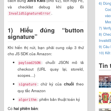
cách dùng
(cho V2), tích hợp FE,
AWS KMS
6) Dùn
và checklist debug khi gặp lỗi
Cod
.
InvalidSignatureError
vào
Me
7) Veri
1) Hiểu đúng “button
8) Chec
signature”
Invalid
9) Câu 
Khi hiển thị nút, bạn phải cung cấp 3 thứ
10) Kết
cho JS SDK của Amazon:
: chuỗi JSON mô tả
payloadJSON
Tin 
checkout (URL quay lại, storeId,
scopes…)
: chữ ký của
theo
chuỗi
signature
quy tắc Amazon
: phiên bản thuật toán ký
algorithm
Có
:
hai phiên bản