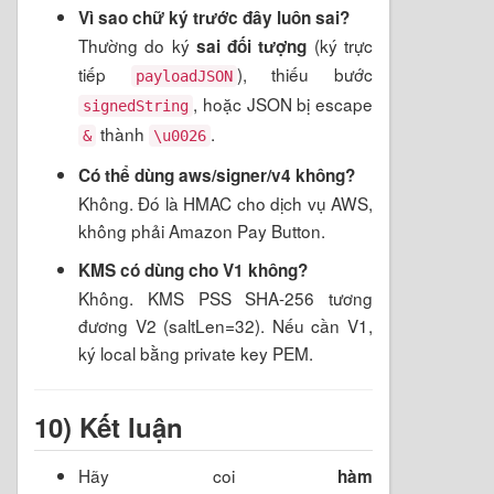
Vì sao chữ ký trước đây luôn sai?
Thường do ký
(ký trực
sai đối tượng
tiếp
), thiếu bước
payloadJSON
, hoặc JSON bị escape
signedString
thành
.
&
\u0026
Có thể dùng aws/signer/v4 không?
Không. Đó là HMAC cho dịch vụ AWS,
không phải Amazon Pay Button.
KMS có dùng cho V1 không?
Không. KMS PSS SHA-256 tương
đương V2 (saltLen=32). Nếu cần V1,
ký local bằng private key PEM.
10) Kết luận
Hãy coi
hàm