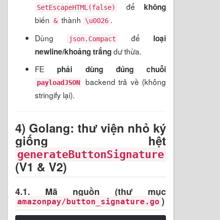
để
không
SetEscapeHTML(false)
biến
thành
.
&
\u0026
Dùng
để
loại
json.Compact
dư thừa.
newline/khoảng trắng
FE
phải dùng đúng chuỗi
backend trả về (không
payloadJSON
stringify lại).
4) Golang: thư viện nhỏ ký
giống hệt
generateButtonSignature
(V1 & V2)
4.1. Mã nguồn (thư mục
)
amazonpay/button_signature.go