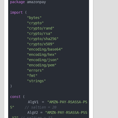
package
 amazonpay

import
 (

"bytes"
"crypto"
"crypto/rand"
"crypto/rsa"
"crypto/sha256"
"crypto/x509"
"encoding/base64"
"encoding/hex"
"encoding/json"
"encoding/pem"
"errors"
"fmt"
"strings"
)

const
 (

	AlgV1 = 
"AMZN-PAY-RSASSA-PS
S"
// saltLen = 20
	AlgV2 = 
"AMZN-PAY-RSASSA-PSS
-V2"
// saltLen = 32