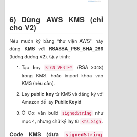
6) Dùng
AWS KMS
(chỉ
cho V2)
Nếu muốn ký bằng “thư viện AWS”, hãy
dùng
với
KMS
RSASSA_PSS_SHA_256
(tương đương V2). Quy trình:
Tạo key
(RSA_2048)
SIGN_VERIFY
trong KMS, hoặc import khóa vào
KMS (nếu cần).
Lấy
từ KMS và đăng ký với
public key
Amazon để lấy
.
PublicKeyId
Ở Go: vẫn build
như
signedString
mục 4, nhưng chữ ký lấy từ
.
kms.Sign
Code KMS (đưa
signedString