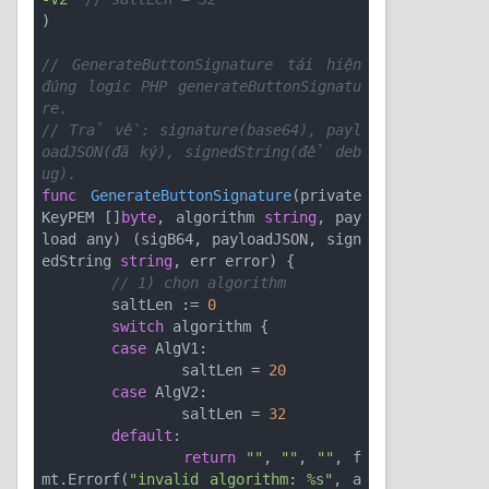
)

// GenerateButtonSignature tái hiện 
đúng logic PHP generateButtonSignatu
re.
// Trả về: signature(base64), payl
oadJSON(đã ký), signedString(để deb
ug).
func
GenerateButtonSignature
(private
KeyPEM []
byte
, algorithm 
string
, pay
load any)
(sigB64, payloadJSON, sign
edString 
string
, err error)
 {

// 1) chọn algorithm
	saltLen := 
0
switch
 algorithm {

case
 AlgV1:

		saltLen = 
20
case
 AlgV2:

		saltLen = 
32
default
:

return
""
, 
""
, 
""
, f
mt.Errorf(
"invalid algorithm: %s"
, a