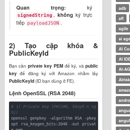
Quan trọng:
ký
adb
,
không
ký trực
signedString
aff
tiếp
.
payloadJSON
agile
ai ag
2) Tạo cặp khóa &
AI Co
PublicKeyId
AI ID
Bạn cần
để ký, và
private key PEM
public
AI-A
để đăng ký với Amazon nhằm lấy
key
AIris
(ID bạn dùng ở FE).
PublicKeyId
amaz
Lệnh OpenSSL (RSA 2048)
andro
# 1) Private key (PKCS#8, khuyến ng
angua
hị)
openssl genpkey -algorithm RSA -pkey
angul
opt rsa_keygen_bits:2048 -out privat
e.pem
