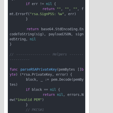
if
 err != 
nil
 {

return
""
, 
""
, 
""
, f
mt.Errorf(
"rsa.SignPSS: %w"
, err)

	}

return
 base64.StdEncoding.En
codeToString(sig), payloadJSON, sign
edString, 
nil
}

// ----------------- Helpers -------
----------
func
parseRSAPrivateKey
(pemBytes []
b
yte
)
(*rsa.PrivateKey, error)
 {

	block, _ := pem.Decode(pemBy
tes)

if
 block == 
nil
 {

return
nil
, errors.N
ew(
"invalid PEM"
)

	}

// PKCS#1