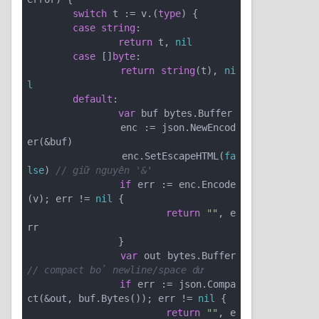
switch
 t := v.(
type
) {

case
string
:

return
 t, 
nil
case
 []
byte
:

return
string
(t), 
ni
l
default
:

var
 buf bytes.Buffer

		enc := json.NewEncod
er(&buf)

		enc.SetEscapeHTML(
fa
lse
) 
// giữ nguyên '&'
if
 err := enc.Encode
(v); err != 
nil
 {

return
""
, e
rr

		}

var
 out bytes.Buffer           
// compact bỏ newline/space dư
if
 err := json.Compa
ct(&out, buf.Bytes()); err != 
nil
 {

return
""
, e