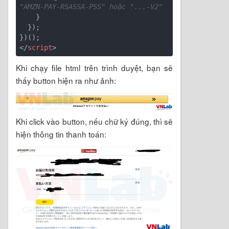
"AMZN-PAY-RSASSA-PSS" hoặc "...-V2"
    }

  });

</
script
>
Khi chạy file html trên trình duyệt, bạn sẽ
thấy button hiện ra như ảnh:
Khi click vào button, nếu chữ ký đúng, thì sẽ
hiện thông tin thanh toán: