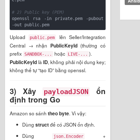
Ansib
# 2) Public key (PEM)
openssl rsa -in private.pem -pubout 
Upload
lên Seller/Integration
public.pem
Central → nhận
(thường có
PublicKeyId
prefix
hoặc
).
SANDBOX-...
LIVE-...
là
, không phải nội dung key;
PublicKeyId
ID
không thể tự “tạo ID” bằng openssl.
3) Xây
ổn
payloadJSON
định trong Go
Amazon so sánh
. Vì vậy:
theo byte
Dùng
để có JSON ổn định.
struct
Dùng
+
json.Encoder