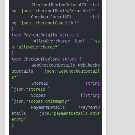
	CheckoutReviewReturnURL 
stri
ng
`json:"checkoutReviewReturnUrl"`
	CheckoutCancelURL       
stri
ng
`json:"checkoutCancelUrl"`
type
 PaymentDetails 
struct
 {

	AllowOvercharge 
bool
`jso
n:"allowOvercharge"`
type
 CheckoutPayload 
struct
 {

	WebCheckoutDetails WebChecko
utDetails 
`json:"webCheckoutDetail
s"`
	StoreID            
string
`json:"storeId"`
	Scopes             []
string
`json:"scopes,omitempty"`
	PaymentDetails     *PaymentD
etails    
`json:"paymentDetails,omit
empty"`
}
