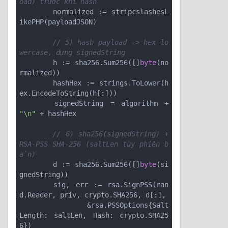
oad) trước khi hash
	normalized := stripcslashesL
ikePHP(payloadJSON)

// 5) hash payload -> hex lo
wercase, dựng signedString
	h := sha256.Sum256([]
byte
(no
rmalized))

	hashHex := strings.ToLower(h
ex.EncodeToString(h[:]))

	signedString = algorithm + 
"\n"
 + hashHex

// 6) sha256(signedString) + 
RSA-PSS SHA-256 (saltLen tùy phiên b
ản)
	d := sha256.Sum256([]
byte
(si
gnedString))

	sig, err := rsa.SignPSS(ran
d.Reader, priv, crypto.SHA256, d[:],

		&rsa.PSSOptions{Salt
Length: saltLen, Hash: crypto.SHA25
6})
