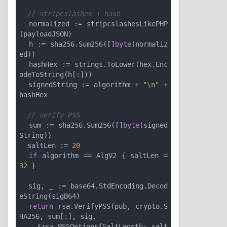
// stripcslashes + hash
  normalized := stripcslashesLikePHP
(payloadJSON)

  h := sha256.Sum256([]
byte
(normaliz
ed))

  hashHex := strings.ToLower(hex.Enc
odeToString(h[:]))

  signedString := algorithm + 
"\n"
 + 
hashHex

// verify PSS
  sum := sha256.Sum256([]
byte
(signed
String))

  saltLen := 
20
if
 algorithm == AlgV2 { saltLen = 
32
 }

  sig, _ := base64.StdEncoding.Decod
eString(sigB64)

return
 rsa.VerifyPSS(pub, crypto.S
HA256, sum[:], sig,

    &rsa.PSSOptions{SaltLength: salt