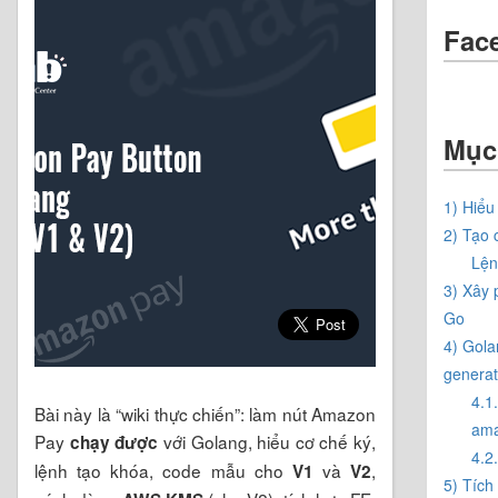
Fac
Mục
1) Hiểu
2) Tạo 
Lện
3) Xây 
Go
4) Gola
generat
4.1
Bài này là “wiki thực chiến”: làm nút Amazon
ama
Pay
với Golang, hiểu cơ chế ký,
chạy được
4.2
lệnh tạo khóa, code mẫu cho
và
,
V1
V2
5) Tích