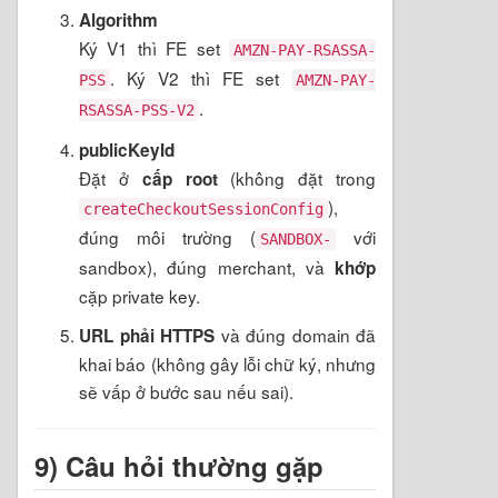
Algorithm
Ký V1 thì FE set
AMZN-PAY-RSASSA-
. Ký V2 thì FE set
PSS
AMZN-PAY-
.
RSASSA-PSS-V2
publicKeyId
Đặt ở
(không đặt trong
cấp root
),
createCheckoutSessionConfig
đúng môi trường (
với
SANDBOX-
sandbox), đúng merchant, và
khớp
cặp private key.
và đúng domain đã
URL phải HTTPS
khai báo (không gây lỗi chữ ký, nhưng
sẽ vấp ở bước sau nếu sai).
9) Câu hỏi thường gặp