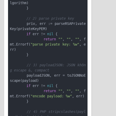
lgorithm)

	}

// 2) parse private key
	priv, err := parseRSAPrivate
Key(privateKeyPEM)

if
 err != 
nil
 {

return
""
, 
""
, 
""
, f
mt.Errorf(
"parse private key: %w"
, e
rr)

	}

// 3) payloadJSON: JSON khôn
g escape &, compact
	payloadJSON, err = toJSONNoE
scape(payload)

if
 err != 
nil
 {

return
""
, 
""
, 
""
, f
mt.Errorf(
"encode payload: %w"
, err)

	}

// 4) PHP stripcslashes(payl