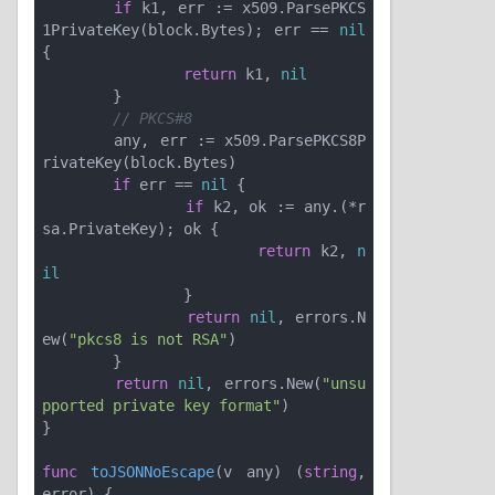
if
 k1, err := x509.ParsePKCS
1PrivateKey(block.Bytes); err == 
nil
{

return
 k1, 
nil
	}

// PKCS#8
	any, err := x509.ParsePKCS8P
rivateKey(block.Bytes)

if
 err == 
nil
 {

if
 k2, ok := any.(*r
sa.PrivateKey); ok {

return
 k2, 
n
il
		}

return
nil
, errors.N
ew(
"pkcs8 is not RSA"
)

	}

return
nil
, errors.New(
"unsu
pported private key format"
)

}

func
toJSONNoEscape
(v any)
(
string
, 
error)
 {
