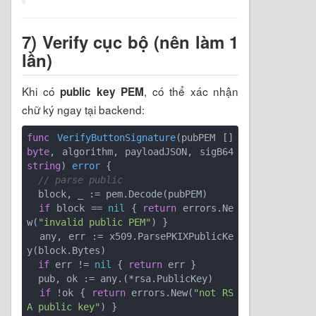
7) Verify cục bộ (nên làm 1
lần)
Khi có
, có thể xác nhận
public key PEM
chữ ký ngay tại backend:
func
VerifyButtonSignature
(pubPEM []
byte
, algorithm, payloadJSON, sigB64 
string
)
error
 {

// parse public
  block, _ := pem.Decode(pubPEM)

if
 block == 
nil
 { 
return
 errors.Ne
w(
"invalid public PEM"
) }

  any, err := x509.ParsePKIXPublicKe
y(block.Bytes)

if
 err != 
nil
 { 
return
 err }

  pub, ok := any.(*rsa.PublicKey)

if
 !ok { 
return
 errors.New(
"not RS
A public key"
) }
