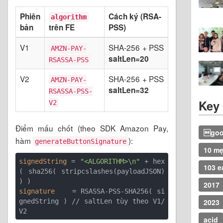
Phiên
Cách ký (RSA-
algorithm
bản
trên FE
PSS)
V1
SHA-256 + PSS
AMZN-PAY-
saltLen=20
RSASSA-PSS
V2
SHA-256 + PSS
AMZN-PAY-
saltLen=32
RSASSA-PSS-
Key
V2
Điểm mấu chốt (theo SDK Amazon Pay,
goog
hàm
):
generateButtonSignature
10 m
signedString
 = 
"<ALGORITHM>\n"
 + hex
103 e
( sha256( stripcslashes(payloadJSON) 
2017
signature
    = RSASSA-PSS-SHA256( si
2023
gnedString ) // saltLen tùy theo V1/
acid