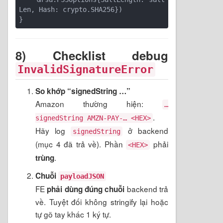
Len, Hash: crypto.SHA256})

8) Checklist debug
InvalidSignatureError
So khớp “signedString …”
Amazon thường hiện:
…
.
signedString AMZN-PAY-… <HEX>
Hãy log
ở backend
signedString
(mục 4 đã trả về). Phần
phải
<HEX>
.
trùng
Chuỗi
payloadJSON
FE
backend trả
phải dùng đúng chuỗi
về. Tuyệt đối không stringify lại hoặc
tự gõ tay khác 1 ký tự.