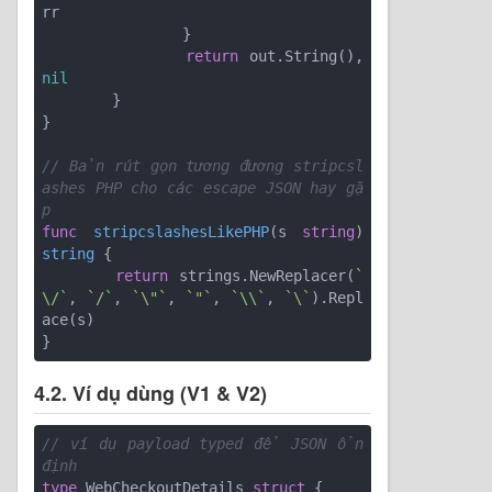
rr

		}

return
 out.String(), 
nil
	}

}

// Bản rút gọn tương đương stripcsl
ashes PHP cho các escape JSON hay gặ
p
func
stripcslashesLikePHP
(s 
string
)
string
 {

return
 strings.NewReplacer(
`
\/`
, 
`/`
, 
`\"`
, 
`"`
, 
`\\`
, 
`\`
).Repl
ace(s)

4.2. Ví dụ dùng (V1 & V2)
// ví dụ payload typed để JSON ổn 
định
type
 WebCheckoutDetails 
struct
 {
