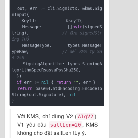
  out, err := cli.Sign(ctx, &kms.Sig
nInput{

    KeyId:            &keyID,

    Message:          []
byte
(signedS
tring),             
// đưa signedStr
ing THÔ
    MessageType:      types.MessageT
ypeRaw,             
// để KMS tự SH
A-256
    SigningAlgorithm: types.SigningA
lgorithmSpecRsassaPssSha256,

  })

if
 err != 
nil
 { 
return
""
, err }

return
 base64.StdEncoding.EncodeTo
String(out.Signature), 
nil
Với KMS, chỉ dùng V2 (
).
AlgV2
V1 yêu cầu
, KMS
saltLen=20
không cho đặt saltLen tùy ý.