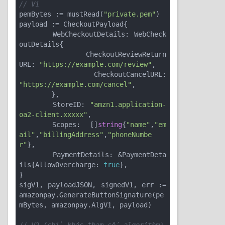
// V1
pemBytes := mustRead(
"private.pem"
)

payload := CheckoutPayload{

	WebCheckoutDetails: WebCheck
outDetails{

		CheckoutReviewReturn
URL: 
"https://example.com/review"
,

		CheckoutCancelURL:       
"https://example.com/cancel"
,

	},

	StoreID: 
"amzn1.application-
oa2-client.xxxxx"
,

	Scopes:  []
string
{
"name"
,
"em
ail"
,
"billingAddress"
,
"phoneNumbe
r"
},

	PaymentDetails: &PaymentDeta
ils{AllowOvercharge: 
true
},

}

sigV1, payloadJSON, signedV1, err := 
amazonpay.GenerateButtonSignature(pe
mBytes, amazonpay.AlgV1, payload)

// V2 (chỉ khác tham số algorithm)