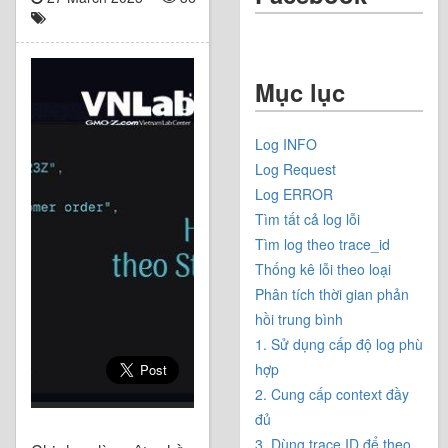
Mục lục
Log INFO
Log Request
Log ERROR
Tìm tất cả log lỗi
Tìm log theo trace_id
Thống kê lỗi theo loại
Phân tích thời gian phản
hồi trung bình
1. Sử dụng cấp độ log phù
hợp
2. Cung cấp context đầy
đủ
3. Dùng trace ID để theo