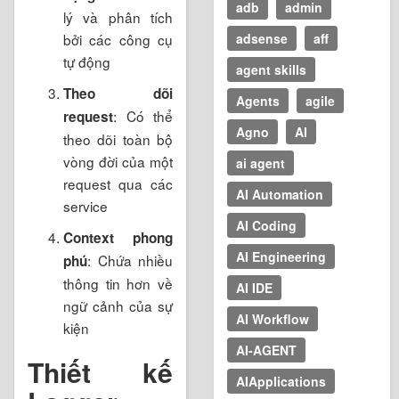
adb
admin
lý và phân tích
bởi các công cụ
adsense
aff
tự động
agent skills
Theo dõi
Agents
agile
: Có thể
request
Agno
AI
theo dõi toàn bộ
vòng đời của một
ai agent
request qua các
AI Automation
service
AI Coding
Context phong
AI Engineering
: Chứa nhiều
phú
thông tin hơn về
AI IDE
ngữ cảnh của sự
AI Workflow
kiện
AI-AGENT
Thiết kế
AIApplications