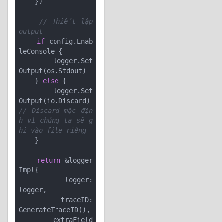
    })

// Thiết lập 
output
if
 config.Enab
leConsole {

        logger.Set
Output(os.Stdout)

    } 
else
 {

        logger.Set
Output(io.Discard) 
// Discard mặc địn
h vì chúng ta sẽ g
hi vào file riêng
    }

return
 &logger
Impl{

        logger:      
logger,

        traceID:     
GenerateTraceID(),

        extraField