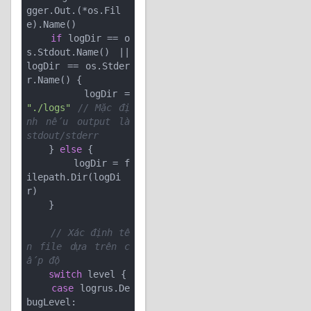
gger.Out.(*os.Fil
e).Name()

if
 logDir == o
s.Stdout.Name() || 
logDir == os.Stder
r.Name() {

        logDir = 
"./logs"
// Mặc đị
nh nếu output là 
stdout/stderr
    } 
else
 {

        logDir = f
ilepath.Dir(logDi
r)

    }

// Xác định tê
n file dựa trên c
ấp độ
switch
 level {

case
 logrus.De
bugLevel:
