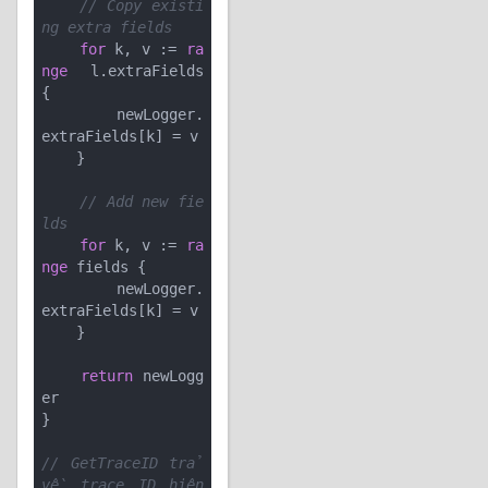
// Copy existi
ng extra fields
for
 k, v := 
ra
nge
 l.extraFields 
{

        newLogger.
extraFields[k] = v

    }

// Add new fie
lds
for
 k, v := 
ra
nge
 fields {

        newLogger.
extraFields[k] = v

    }

return
 newLogg
er

}

// GetTraceID trả 
về trace ID hiện 