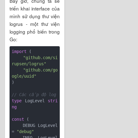
Bây giờ, chúng ta sẽ
triển khai interface của
mình sử dụng thư viện
logrus - một thư viện
logging phổ biến trong
Go:
import
 (

"github.com/si
rupsen/logrus"
"github.com/go
ogle/uuid"
)

// Các cấp độ log
type
 LogLevel 
stri
ng
const
 (

    DEBUG LogLevel 
= 
"debug"
    INFO  LogLevel 