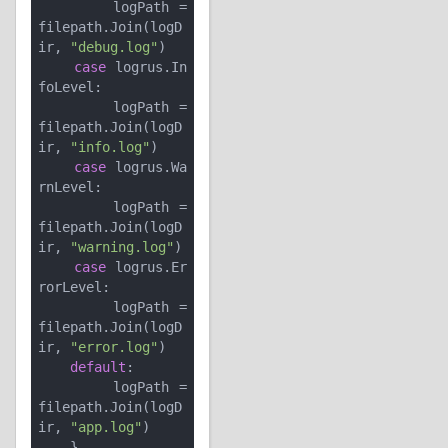
        logPath = 
filepath.Join(logD
ir, 
"debug.log"
)

case
 logrus.In
foLevel:

        logPath = 
filepath.Join(logD
ir, 
"info.log"
)

case
 logrus.Wa
rnLevel:

        logPath = 
filepath.Join(logD
ir, 
"warning.log"
)

case
 logrus.Er
rorLevel:

        logPath = 
filepath.Join(logD
ir, 
"error.log"
)

default
:

        logPath = 
filepath.Join(logD
ir, 
"app.log"
)

    }
