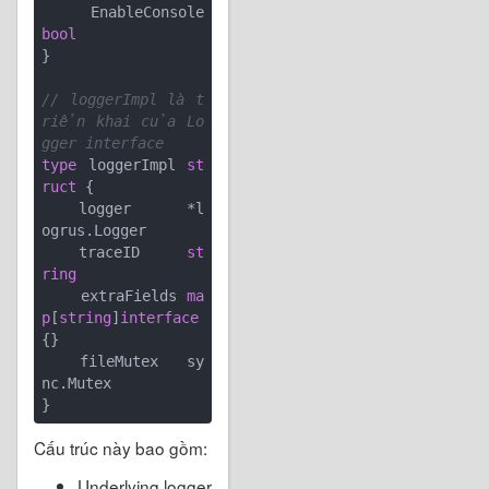
    EnableConsole 
bool
}

// loggerImpl là t
riển khai của Lo
gger interface
type
 loggerImpl 
st
ruct
 {

    logger      *l
ogrus.Logger

    traceID     
st
ring
    extraFields 
ma
p
[
string
]
interface
{}

    fileMutex   sy
nc.Mutex

Cấu trúc này bao gồm:
Underlying logger