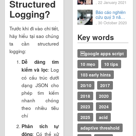
Structured
trải nghiệm tuyệt
, 22 January 2021
vời.
Logging?
Báo cáo nghiên
cứu quý 3 năm
2020
, 30 October 2020
Trước khi đi vào chi tiết,
Key words
hãy hiểu tại sao chúng
ta cần structured
logging:
google apps script
Dễ dàng tìm
10 mẹo
10 tips
: Log
kiếm và lọc
103 early hints
có cấu trúc dưới
dạng JSON cho
20/10
2017
phép tìm kiếm
2018
2020
nhanh chóng
2023
2024
theo nhiều tiêu
chí
2025
acid
Phân tích tự
adaptive threshold
: Có thể xử
động