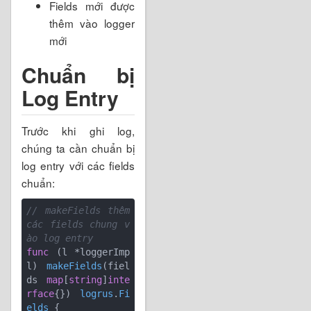
Fields mới được
thêm vào logger
mới
Chuẩn bị
Log Entry
Trước khi ghi log,
chúng ta cần chuẩn bị
log entry với các fields
chuẩn:
// makeFields thêm 
các fields chung v
ào log entry
func
(l *loggerImp
l)
makeFields
(fiel
ds 
map
[
string
]
inte
rface
{})
logrus
.
Fi
elds
 {
