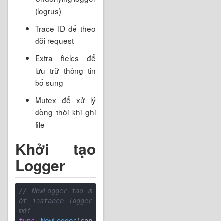
(logrus)
Trace ID để theo
dõi request
Extra fields để
lưu trữ thông tin
bổ sung
Mutex để xử lý
đồng thời khi ghi
file
Khởi tạo
Logger
// NewLogger tạo m
ột instance logger 
mới
func
NewLogger
(con