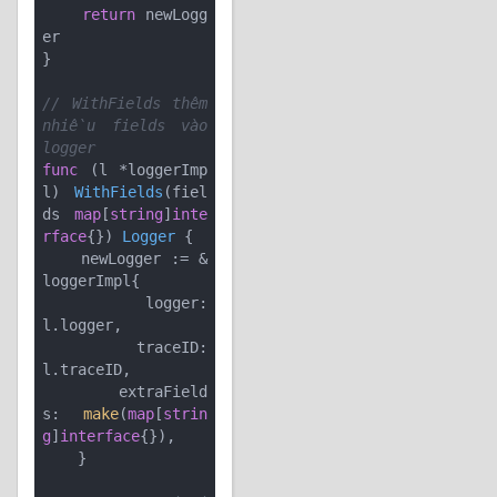
return
 newLogg
er

}

// WithFields thêm 
nhiều fields vào 
logger
func
(l *loggerImp
l)
WithFields
(fiel
ds 
map
[
string
]
inte
rface
{})
Logger
 {

    newLogger := &
loggerImpl{

        logger:      
l.logger,

        traceID:     
l.traceID,

        extraField
s: 
make
(
map
[
strin
g
]
interface
{}),

    }
