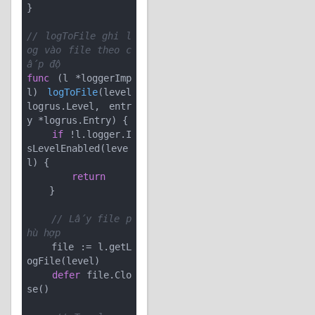
}

// logToFile ghi l
og vào file theo c
ấp độ
func
(l *loggerImp
l)
logToFile
(level 
logrus.Level, entr
y *logrus.Entry)
 {

if
 !l.logger.I
sLevelEnabled(leve
l) {

return
    }

// Lấy file p
hù hợp
    file := l.getL
ogFile(level)

defer
 file.Clo
se()
