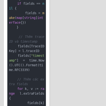
if
 fields == 
n
il
 {

        fields = 
m
ake
(
map
[
string
]
int
erface
{})

    }

// Thêm trace 
ID và timestamp
    fields[TraceID
Key] = l.traceID

    fields[
"timest
amp"
] = time.Now
().UTC().Format(ti
me.RFC3339)

// Thêm các ex
tra fields
for
 k, v := 
ra
nge
 l.extraFields 
{

        fields[k] 