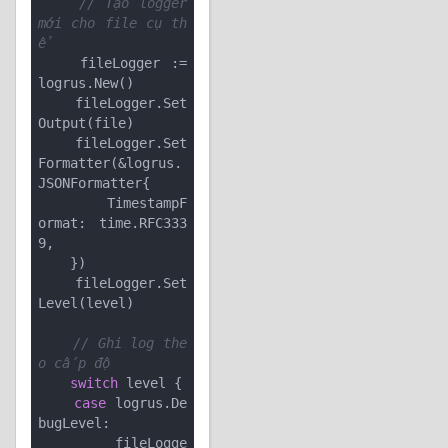
// Tạo logger 
mới cho file cụ th
ể
    fileLogger := 
logrus.New()

    fileLogger.Set
Output(file)

    fileLogger.Set
Formatter(&logrus.
JSONFormatter{

        TimestampF
ormat: time.RFC333
9,

    })

    fileLogger.Set
Level(level)

// Ghi log the
o cấp độ
switch
 level {

case
 logrus.De
bugLevel:

        fileLogge