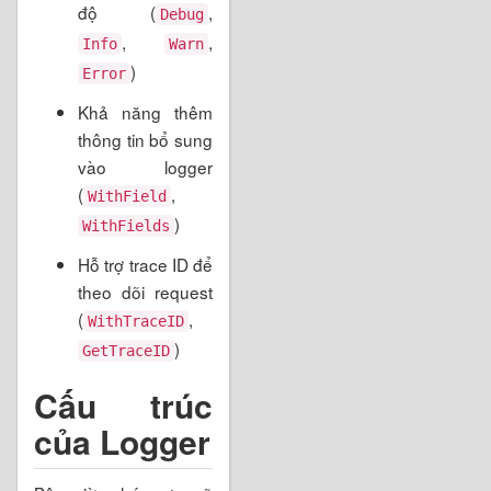
độ (
,
Debug
,
,
Info
Warn
)
Error
Khả năng thêm
thông tin bổ sung
vào logger
(
,
WithField
)
WithFields
Hỗ trợ trace ID để
theo dõi request
(
,
WithTraceID
)
GetTraceID
Cấu trúc
của Logger