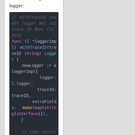
logger:
// WithTraceID tạo 
một logger mới với 
trace ID được chỉ 
định
func
(l *loggerImp
l)
WithTraceID
(tra
ceID 
string
)
Logge
r
 {

    newLogger := &
loggerImpl{

        logger:      
l.logger,

        traceID:     
traceID,

        extraField
s: 
make
(
map
[
strin
g
]
interface
{}),

    }

// Copy existi