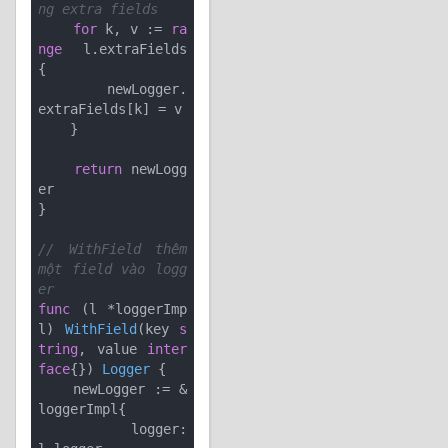
ng extra fields
for
 k, v := 
ra
nge
 l.extraFields 
{

        newLogger.
extraFields[k] = v

    }

return
 newLogg
er

}

// WithField thêm 
một field vào logg
er
func
(l *loggerImp
l)
WithField
(key 
s
tring
, value 
inter
face
{})
Logger
 {

    newLogger := &
loggerImpl{

        logger:      