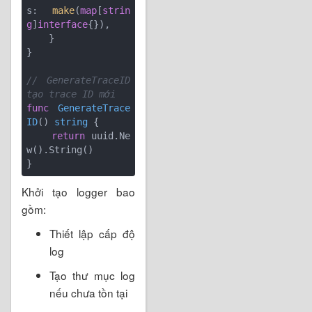
s: 
make
(
map
[
strin
g
]
interface
{}),

    }

}

// GenerateTraceID 
tạo trace ID mới
func
GenerateTrace
ID
()
string
 {

return
 uuid.Ne
w().String()

Khởi tạo logger bao
gồm:
Thiết lập cấp độ
log
Tạo thư mục log
nếu chưa tồn tại