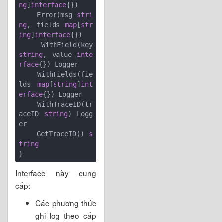
ng
]
interface
{})

    Error(msg 
stri
ng
, fields 
map
[
str
ing
]
interface
{})

    WithField(key 
string
, value 
inte
rface
{}) Logger

    WithFields(fie
lds 
map
[
string
]
int
erface
{}) Logger

    WithTraceID(tr
aceID 
string
) Logg
er

    GetTraceID() 
s
tring
Interface này cung
cấp:
Các phương thức
ghi log theo cấp