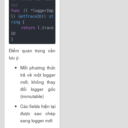
tại
func
(l *loggerImp
l)
GetTraceID
()
st
ring
 {

return
 l.trace
ID

Điểm quan trọng cần
lưu ý:
Mỗi phương thức
trả về một logger
mới, không thay
đổi logger gốc
(immutable)
Các fields hiện tại
được sao chép
sang logger mới