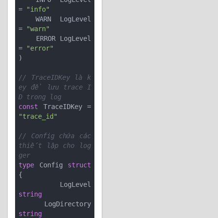
= 
"info"
    WARN  LogLevel 
= 
"warn"
    ERROR LogLevel 
= 
"error"
)

// TraceIDKey là k
ey để lưu trace I
D trong log
const
 TraceIDKey = 
"trace_id"
// Config chứa các 
thiết lập cho log
ger
type
 Config 
struct
{

    LogLevel      
string
    LogDirectory  
string