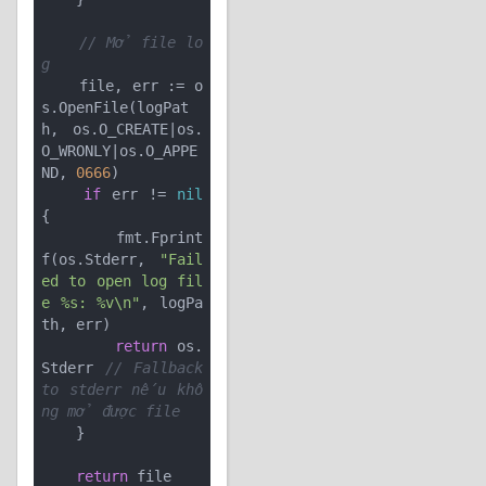
// Mở file lo
g
    file, err := o
s.OpenFile(logPat
h, os.O_CREATE|os.
O_WRONLY|os.O_APPE
ND, 
0666
)

if
 err != 
nil
{

        fmt.Fprint
f(os.Stderr, 
"Fail
ed to open log fil
e %s: %v\n"
, logPa
th, err)

return
 os.
Stderr 
// Fallback 
to stderr nếu khô
ng mở được file
    }

return
 file
