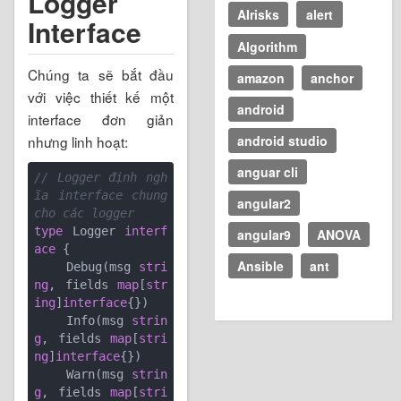
Logger
AIrisks
alert
Interface
Algorithm
Chúng ta sẽ bắt đầu
amazon
anchor
với việc thiết kế một
android
interface đơn giản
nhưng linh hoạt:
android studio
anguar cli
// Logger định ngh
ĩa interface chung 
angular2
cho các logger
type
 Logger 
interf
angular9
ANOVA
ace
 {

Ansible
ant
    Debug(msg 
stri
ng
, fields 
map
[
str
ing
]
interface
{})

    Info(msg 
strin
g
, fields 
map
[
stri
ng
]
interface
{})

    Warn(msg 
strin
g
, fields 
map
[
stri