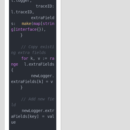
l.logger,

        traceID:     
l.traceID,

        extraField
s: 
make
(
map
[
strin
g
]
interface
{}),

    }

// Copy existi
ng extra fields
for
 k, v := 
ra
nge
 l.extraFields 
{

        newLogger.
extraFields[k] = v

    }

// Add new fie
ld
    newLogger.extr
aFields[key] = val
ue
