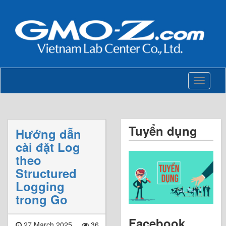
Toggle
navigati
Tuyển dụng
Hướng dẫn
cài đặt Log
theo
Structured
Logging
trong Go
Facebook
27 March 2025
36