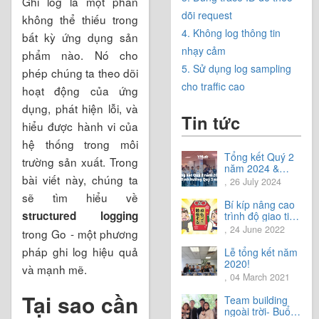
Ghi log là một phần
dõi request
không thể thiếu trong
4. Không log thông tin
bất kỳ ứng dụng sản
nhạy cảm
phẩm nào. Nó cho
5. Sử dụng log sampling
phép chúng ta theo dõi
cho traffic cao
hoạt động của ứng
dụng, phát hiện lỗi, và
Tin tức
hiểu được hành vi của
hệ thống trong môi
Tổng kết Quý 2
trường sản xuất. Trong
năm 2024 &
bài viết này, chúng ta
Chia sẻ định
, 26 July 2024
hướng Quý 3
sẽ tìm hiểu về
năm 2024
Bí kíp nâng cao
structured logging
trình độ giao tiếp
tiếng Nhật.
, 24 June 2022
trong Go - một phương
pháp ghi log hiệu quả
Lễ tổng kết năm
2020!
và mạnh mẽ.
, 04 March 2021
Tại sao cần
Team building
ngoài trời- Buổi