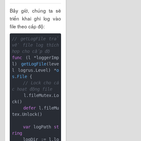
Bây giờ, chúng ta sẽ
triển khai ghi log vào
file theo cấp độ:
// getLogFile trả 
về file log thích 
hợp cho cấp độ
func
(l *loggerImp
l)
getLogFile
(leve
l logrus.Level)
 *
o
s
.
File
 {

// Lock cho cá
c hoạt động file
    l.fileMutex.Lo
ck()

defer
 l.fileMu
tex.Unlock()

var
 logPath 
st
ring
    logDir := l.lo