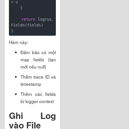
= v

    }

return
 logrus.
Fields(fields)

Hàm này:
Đảm bảo có một
map fields (tạo
mới nếu null)
Thêm trace ID và
timestamp
Thêm các fields
từ logger context
Ghi Log
vào File