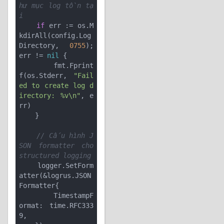
hư mục log tồn tạ
i
if
 err := os.M
kdirAll(config.Log
Directory, 
0755
); 
err != 
nil
 {

        fmt.Fprint
f(os.Stderr, 
"Fail
ed to create log d
irectory: %v\n"
, e
rr)

    }

// Cấu hình J
SON formatter cho 
structured logging
    logger.SetForm
atter(&logrus.JSON
Formatter{

        TimestampF
ormat: time.RFC333
9,
