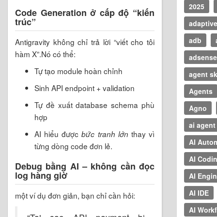
2025
Code Generation ở cấp độ “kiến
trúc”
adaptive
adb
Antigravity không chỉ trả lời “viết cho tôi
hàm X”.Nó có thể:
adsense
Tự tạo module hoàn chỉnh
agent sk
Sinh API endpoint + validation
Agents
Tự đề xuất database schema phù
Agno
hợp
ai agent
AI hiểu được
thay vì
bức tranh lớn
AI Auto
từng dòng code đơn lẻ.
AI Codi
Debug bằng AI – không cần đọc
log hàng giờ
AI Engin
AI IDE
một ví dụ đơn giản, bạn chỉ cần hỏi:
AI Work