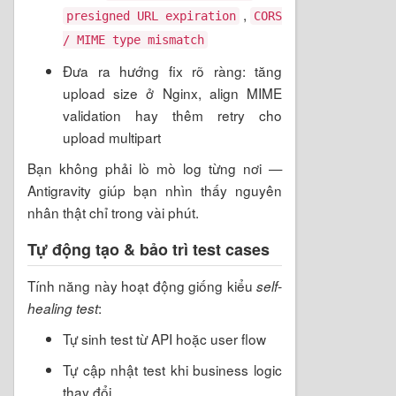
,
presigned URL expiration
CORS
/ MIME type mismatch
Đưa ra hướng fix rõ ràng: tăng
upload size ở Nginx, align MIME
validation hay thêm retry cho
upload multipart
Bạn không phải lò mò log từng nơi —
Antigravity giúp bạn nhìn thấy nguyên
nhân thật chỉ trong vài phút.
Tự động tạo & bảo trì test cases
Tính năng này hoạt động giống kiểu
self-
:
healing test
Tự sinh test từ API hoặc user flow
Tự cập nhật test khi business logic
thay đổi