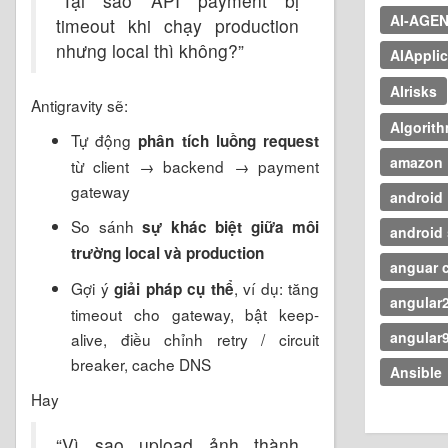
“Tại sao API payment bị
AI-AGE
timeout khi chạy production
nhưng local thì không?”
AIApplic
AIrisks
Antigravity sẽ:
Algorit
Tự động
phân tích luồng request
amazon
từ client → backend → payment
gateway
android
So sánh
sự khác biệt giữa môi
android 
trường local và production
anguar c
Gợi ý
, ví dụ: tăng
giải pháp cụ thể
angular
timeout cho gateway, bật keep-
angular
alive, điều chỉnh retry / circuit
breaker, cache DNS
Ansible
Hay
“Vì sao upload ảnh thành