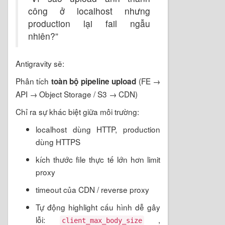
công ở localhost nhưng
production lại fail ngẫu
nhiên?”
Antigravity sẽ:
Phân tích
(FE →
toàn bộ pipeline upload
API → Object Storage / S3 → CDN)
Chỉ ra sự khác biệt giữa môi trường:
localhost dùng HTTP, production
dùng HTTPS
kích thước file thực tế lớn hơn limit
proxy
timeout của CDN / reverse proxy
Tự động highlight cấu hình dễ gây
lỗi:
,
client_max_body_size