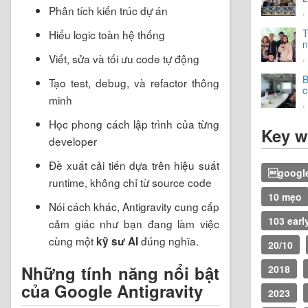
Phân tích kiến trúc dự án
,
T
Hiểu logic toàn hệ thống
n
t
Viết, sửa và tối ưu code tự động
,
v
B
Tạo test, debug, và refactor thông
c
minh
2
,
Học phong cách lập trình của từng
Key w
developer
Đề xuất cải tiến dựa trên hiệu suất
google
runtime, không chỉ từ source code
10 mẹo
Nói cách khác, Antigravity cung cấp
103 earl
cảm giác như bạn đang làm việc
cùng một
đúng nghĩa.
kỹ sư AI
20/10
Những tính năng nổi bật
2018
của Google Antigravity
2023