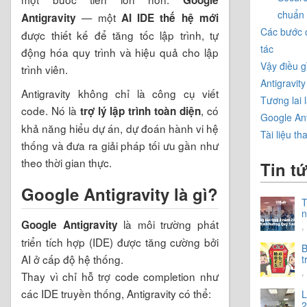
chuẩn
— một
Antigravity
AI IDE thế hệ mới
Các bước c
được thiết kế để tăng tốc lập trình, tự
tác
động hóa quy trình và hiệu quả cho lập
Vậy điều g
trình viên.
Antigravity
Antigravity không chỉ là công cụ viết
Tương lai l
code. Nó là
, có
trợ lý lập trình toàn diện
Google Ant
khả năng hiểu dự án, dự đoán hành vi hệ
Tài liệu t
thống và đưa ra giải pháp tối ưu gần như
theo thời gian thực.
Tin t
Google Antigravity là gì?
T
n
là môi trường phát
Google Antigravity
C
,
h
triển tích hợp (IDE) được tăng cường bởi
n
B
AI ở cấp độ hệ thống.
t
t
,
Thay vì chỉ hỗ trợ code completion như
các IDE truyền thống, Antigravity có thể:
L
2