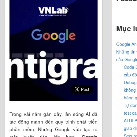
Mục l
Google Ant
Những tính
của Google
Code G
cấp độ
Debug 
không 
hàng g
Tự độn
test c
Trong vài năm gần đây, làn sóng AI đã
AI UI 
tác động mạnh đến quy trình phát triển
giao d
phần mềm. Nhưng Google vừa tạo ra
Secure
một bước tiến lớn hơn:
Google