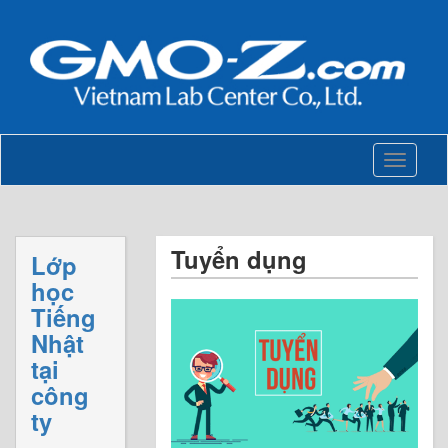
Toggle
navigati
Tuyển dụng
Lớp
học
Tiếng
Nhật
tại
công
ty