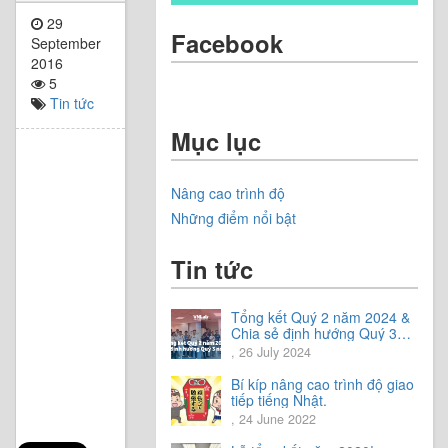
29
Facebook
September
2016
5
Tin tức
Mục lục
Nâng cao trình độ
Những điểm nổi bật
Tin tức
Tổng kết Quý 2 năm 2024 &
Chia sẻ định hướng Quý 3
năm 2024
, 26 July 2024
Bí kíp nâng cao trình độ giao
tiếp tiếng Nhật.
, 24 June 2022