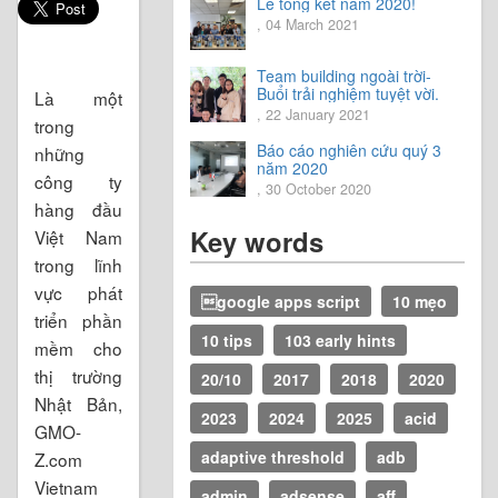
Lễ tổng kết năm 2020!
, 04 March 2021
Team building ngoài trời-
Buổi trải nghiệm tuyệt vời.
Là một
, 22 January 2021
trong
Báo cáo nghiên cứu quý 3
những
năm 2020
công ty
, 30 October 2020
hàng đầu
Key words
Việt Nam
trong lĩnh
vực phát
google apps script
10 mẹo
triển phần
10 tips
103 early hints
mềm cho
thị trường
20/10
2017
2018
2020
Nhật Bản,
2023
2024
2025
acid
GMO-
adaptive threshold
adb
Z.com
Vietnam
admin
adsense
aff