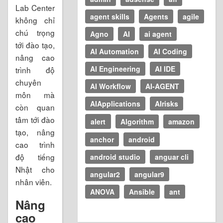
Lab Center
agent skills
Agents
agile
không chỉ
chú trọng
Agno
AI
ai agent
tới đào tạo,
AI Automation
AI Coding
nâng cao
AI Engineering
AI IDE
trình độ
chuyên
AI Workflow
AI-AGENT
môn mà
AIApplications
AIrisks
còn quan
tâm tới đào
alert
Algorithm
amazon
tạo, nâng
anchor
android
cao trình
độ tiếng
android studio
anguar cli
Nhật cho
angular2
angular9
nhân viên.
ANOVA
Ansible
ant
Nâng
cao