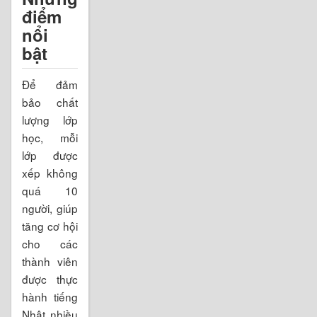
điểm
nổi
bật
Để đảm
bảo chất
lượng lớp
học, mỗi
lớp được
xếp không
quá 10
người, giúp
tăng cơ hội
cho các
thành viên
được thực
hành tiếng
Nhật nhiều