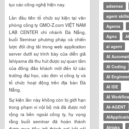
tục các công nghệ hiện nay.
adsense
agent skills
Lần đầu tiên tổ chức sự kiện tại văn
phòng công ty GMO-Z.com VIỆT NAM
Agents
LAB CENTER chi nhánh Đà Nẵng,
Agno
A
buổi Seminar phương pháp và chiến
lược đối ứng tải trong web application
ai agent
server dưới sự trình bày của diễn giả
AI Automat
Ishiyama đã thu hút được sự quan tâm
AI Coding
của đông đảo khách mời đến từ các
trường đại học, các đơn vị công ty và
AI Enginee
tổ chức hoạt động trên địa bàn Đà
AI IDE
Nẵng.
AI Workflo
Sự kiện lần này không còn bị giới hạn
trong phạm vi nội bộ mà đã được mở
AI-AGENT
rộng ra bên ngoài công ty, hy vọng
AIApplicat
rằng buổi seminar đã hoàn thành
AIrisks
được mục tiêu: trở thành nơi kết nối