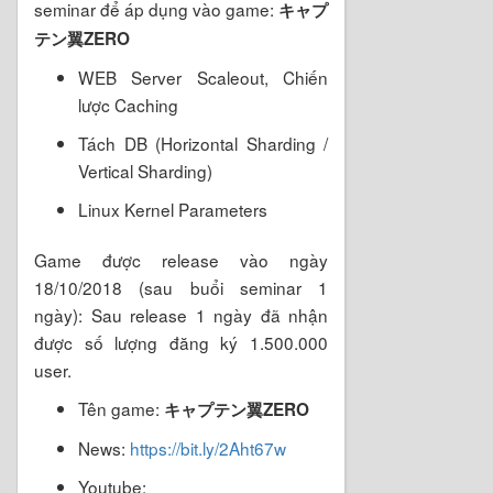
seminar để áp dụng vào game:
キャプ
テン翼ZERO
WEB Server Scaleout, Chiến
lược Caching
Tách DB (Horizontal Sharding /
Vertical Sharding)
Linux Kernel Parameters
Game được release vào ngày
18/10/2018 (sau buổi seminar 1
ngày): Sau release 1 ngày đã nhận
được số lượng đăng ký 1.500.000
user.
Tên game:
キャプテン翼ZERO
News:
https://bit.ly/2Aht67w
Youtube: