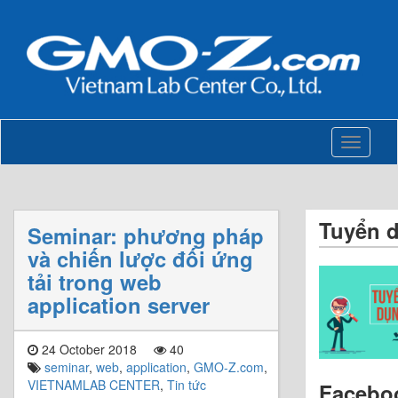
Toggle
navigati
Tuyển 
Seminar: phương pháp
và chiến lược đối ứng
tải trong web
application server
24 October 2018
40
seminar
,
web
,
application
,
GMO-Z.com
,
VIETNAMLAB CENTER
,
Tin tức
Facebo