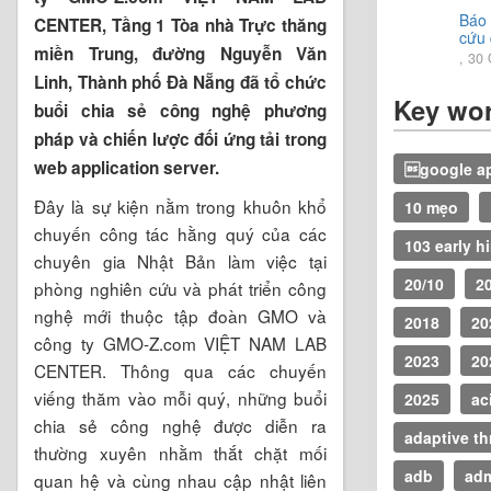
Báo 
CENTER, Tầng 1 Tòa nhà Trực thăng
cứu
miền Trung, đường Nguyễn Văn
202
, 30
Linh, Thành phố Đà Nẵng đã tổ chức
Key wo
buổi chia sẻ công nghệ phương
pháp và chiến lược đối ứng tải trong
web application server.
google ap
Đây là sự kiện nằm trong khuôn khổ
10 mẹo
chuyến công tác hằng quý của các
103 early h
chuyên gia Nhật Bản làm việc tại
20/10
2
phòng nghiên cứu và phát triển công
nghệ mới thuộc tập đoàn GMO và
2018
20
công ty GMO-Z.com VIỆT NAM LAB
2023
20
CENTER. Thông qua các chuyến
viếng thăm vào mỗi quý, những buổi
2025
ac
chia sẻ công nghệ được diễn ra
adaptive th
thường xuyên nhằm thắt chặt mối
adb
ad
quan hệ và cùng nhau cập nhật liên