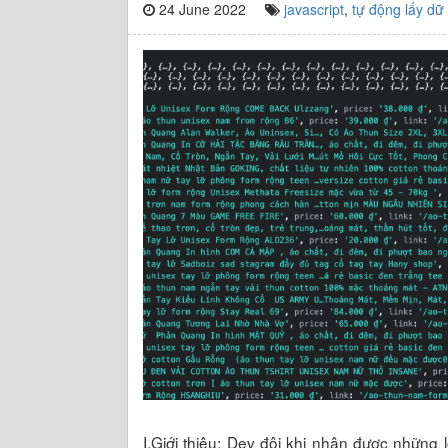
24 June 2022
javascript
,
tự động lấy dữ 
I.Giới thiệu: Dev đôi khi nhận được những