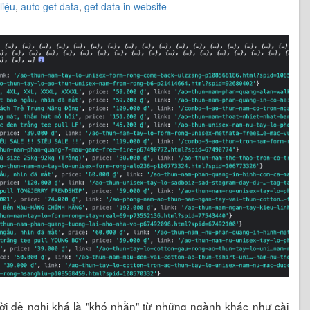
liệu
,
auto get data
,
get data in website
 lời đề nghị khá là "khó nhằn" từ những ngành khác như cài