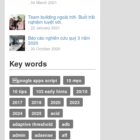
, 04 March 2021
Team building ngoài trời- Buổi trải
nghiệm tuyệt vời.
, 22 January 2021
Báo cáo nghiên cứu quý 3 năm
2020
, 30 October 2020
Key words
google apps script
10 mẹo
10 tips
103 early hints
20/10
2017
2018
2020
2023
2024
2025
acid
adaptive threshold
adb
admin
adsense
aff