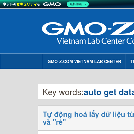
無料診断
GMO-Z.COM VIETNAM LAB CENTER
T
Key words:
auto get dat
Tự động hoá lấy dữ liệu t
và "rẻ"