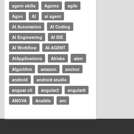
agent skills
Agents
agile
Agno
AI
ai agent
AI Automation
AI Coding
AI Engineering
AI IDE
AI Workflow
AI-AGENT
AIApplications
AIrisks
alert
Algorithm
amazon
anchor
android
android studio
anguar cli
angular2
angular9
ANOVA
Ansible
ant