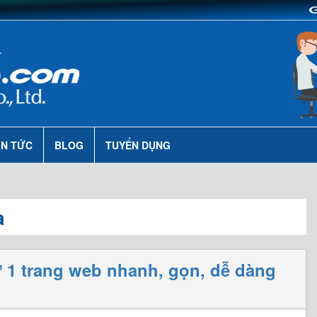
IN TỨC
BLOG
TUYỂN DỤNG
a
ừ 1 trang web nhanh, gọn, dễ dàng