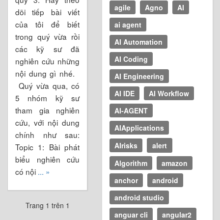
agile
Agno
AI
dõi tiếp bài viết
của tôi để biết
ai agent
trong quý vừa rồi
AI Automation
các kỹ sư đã
AI Coding
nghiên cứu những
nội dung gì nhé.
AI Engineering
Quý vừa qua, có
AI IDE
AI Workflow
5 nhóm kỹ sư
tham gia nghiên
AI-AGENT
cứu, với nội dung
AIApplications
chính như sau:
AIrisks
alert
Topic 1: Bài phát
biểu nghiên cứu
Algorithm
amazon
có nội
... »
anchor
android
android studio
Trang 1 trên 1
anguar cli
angular2