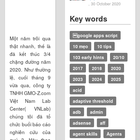
, 30 October 2020
Key words
google apps script
Một năm trôi qua
thật nhanh, thế là
10 mẹo
10 tips
đã kết thúc 3/4
103 early hints
20/10
chặng đường năm
2017
2018
2020
2020. Như thường
lệ, cuối tháng 9
2023
2024
2025
vừa qua, công ty
acid
TNHH GMO-Z.com
Việt Nam Lab
adaptive threshold
Center( VNLab)
adb
admin
chúng tôi đã tổ
adsense
aff
chức buổi báo cáo
nghiên cứu của
agent skills
Agents
quý 3. Hãy theo