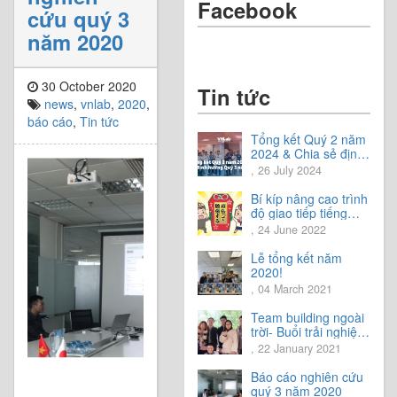
Facebook
cứu quý 3
năm 2020
30 October 2020
Tin tức
news
,
vnlab
,
2020
,
báo cáo
,
Tin tức
Tổng kết Quý 2 năm
2024 & Chia sẻ định
hướng Quý 3 năm
, 26 July 2024
2024
Bí kíp nâng cao trình
độ giao tiếp tiếng
Nhật.
, 24 June 2022
Lễ tổng kết năm
2020!
, 04 March 2021
Team building ngoài
trời- Buổi trải nghiệm
tuyệt vời.
, 22 January 2021
Báo cáo nghiên cứu
quý 3 năm 2020