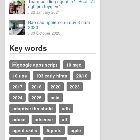
Team building ngoài trời- Buổi trải
nghiệm tuyệt vời.
, 22 January 2021
Báo cáo nghiên cứu quý 3 năm
2020
, 30 October 2020
Key words
google apps script
10 mẹo
10 tips
103 early hints
20/10
2017
2018
2020
2023
2024
2025
acid
adaptive threshold
adb
admin
adsense
aff
agent skills
Agents
agile