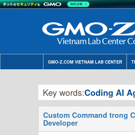
無料診断
GMO-Z.COM VIETNAM LAB CENTER
T
Key words:
Coding AI A
Custom Command trong Cl
Developer