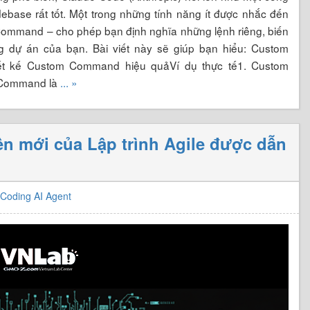
ase rất tốt. Một trong những tính năng ít được nhắc đến
 Command – cho phép bạn định nghĩa những lệnh riêng, biến
g dự án của bạn. Bài viết này sẽ giúp bạn hiểu: Custom
ết kế Custom Command hiệu quảVí dụ thực tế1. Custom
 Command là
... »
 mới của Lập trình Agile được dẫn
Coding AI Agent