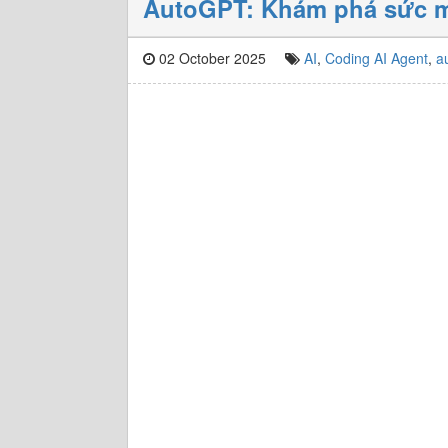
AutoGPT: Khám phá sức m
02 October 2025
AI
,
Coding AI Agent
,
a