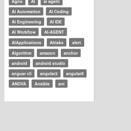
Agno
AI
ai agent
AI Automation
AI Coding
AI Engineering
AI IDE
AI Workflow
AI-AGENT
AIApplications
AIrisks
alert
Algorithm
amazon
anchor
android
android studio
anguar cli
angular2
angular9
ANOVA
Ansible
ant