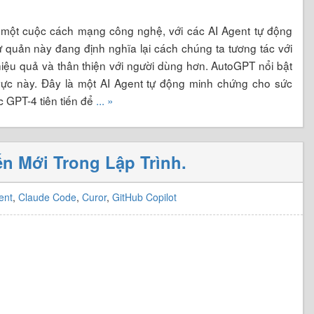
ành một cuộc cách mạng công nghệ, với các AI Agent tự động
ự quản này đang định nghĩa lại cách chúng ta tương tác với
hiệu quả và thân thiện với người dùng hơn. AutoGPT nổi bật
 vực này. Đây là một AI Agent tự động minh chứng cho sức
c GPT-4 tiên tiến để
... »
n Mới Trong Lập Trình.
ent
,
Claude Code
,
Curor
,
GitHub Copilot