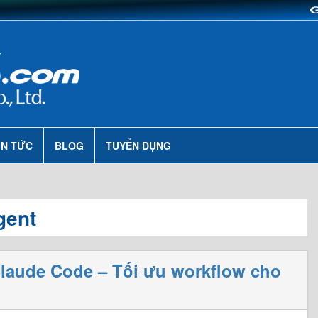
IN TỨC
BLOG
TUYỂN DỤNG
gent
aude Code – Tối ưu workflow cho