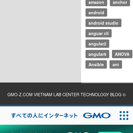
amazon
anchor
android
android studio
anguar cli
angular2
angular9
ANOVA
Ansible
ant
GMO-Z.COM VIETNAM LAB CENTER TECHNOLOGY BLOG
©
2026