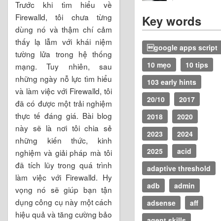
Trước khi tìm hiểu về
Firewalld, tôi chưa từng
Key words
dùng nó và thậm chí cảm
thấy lạ lẫm với khái niệm
google apps script
tường lửa trong hệ thống
10 mẹo
10 tips
mạng. Tuy nhiên, sau
những ngày nỗ lực tìm hiểu
103 early hints
và làm việc với Firewalld, tôi
20/10
2017
đã có được một trải nghiệm
thực tế đáng giá. Bài blog
2018
2020
này sẽ là nơi tôi chia sẻ
2023
2024
những kiến thức, kinh
2025
acid
nghiệm và giải pháp mà tôi
đã tích lũy trong quá trình
adaptive threshold
làm việc với Firewalld. Hy
adb
admin
vọng nó sẽ giúp bạn tận
dụng công cụ này một cách
adsense
aff
hiệu quả và tăng cường bảo
agent skills