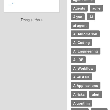
... »
Agents
agile
Agno
AI
Trang 1 trên 1
ai agent
AI Automation
AI Coding
AI Engineering
AI IDE
AI Workflow
AI-AGENT
AIApplications
AIrisks
alert
Algorithm