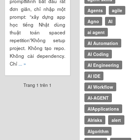
promptMình bắt đầu rất
đơn giản, chỉ nhập một
Agents
agile
prompt: “xây dựng app
Agno
AI
học tiếng Nhật dùng
thuật toán spaced
ai agent
repetition”Không setup
AI Automation
project. Không tạo repo.
AI Coding
Không cài dependency.
Chỉ
... »
AI Engineering
AI IDE
Trang 1 trên 1
AI Workflow
AI-AGENT
AIApplications
AIrisks
alert
Algorithm