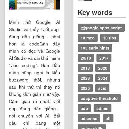
Key words
Mình thử Google AI
google apps script
Studio và thấy “viết app”
đang dần giống… chat
10 mẹo
10 tips
hơn là codeGần đây
103 early hints
mình có đọc về Google
AI Studio và cái khái niệm
20/10
2017
“vibe coding”. Ban đầu
2018
2020
mình cũng nghĩ là kiểu
2023
2024
buzzword thôi, nhưng
sau khi thử thì thấy nó
2025
acid
không đơn giản như vậy.
adaptive threshold
Cảm giác rõ nhất: viết
app đang dần giống…
adb
admin
nói chuyện với AI. Bắt
adsense
aff
đầu chỉ bằng một
agent skills