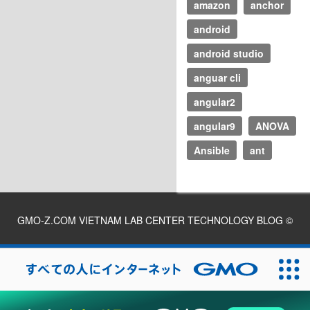
amazon
anchor
android
android studio
anguar cli
angular2
angular9
ANOVA
Ansible
ant
GMO-Z.COM VIETNAM LAB CENTER TECHNOLOGY BLOG
©
2026