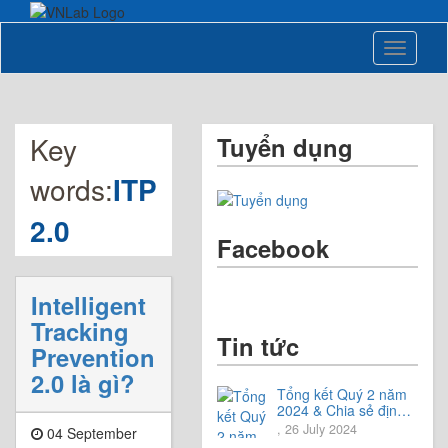
Toggle
navigati
Key
Tuyển dụng
words:
ITP
2.0
Facebook
Intelligent
Tracking
Tin tức
Prevention
2.0 là gì?
Tổng kết Quý 2 năm
2024 & Chia sẻ định
hướng Quý 3 năm
, 26 July 2024
04 September
2024