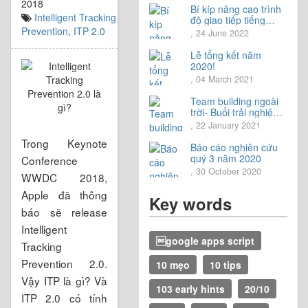
2018
Bí kíp nâng cao trình
Intelligent Tracking
độ giao tiếp tiếng
Nhật.
Prevention
,
ITP 2.0
, 24 June 2022
Lễ tổng kết năm
2020!
, 04 March 2021
Team building ngoài
trời- Buổi trải nghiệm
tuyệt vời.
, 22 January 2021
Trong Keynote
Báo cáo nghiên cứu
quý 3 năm 2020
Conference
, 30 October 2020
WWDC 2018,
Apple đã thông
Key words
báo sẽ release
Intelligent
google apps script
Tracking
Prevention 2.0.
10 mẹo
10 tips
Vậy ITP là gì? Và
103 early hints
20/10
ITP 2.0 có tính