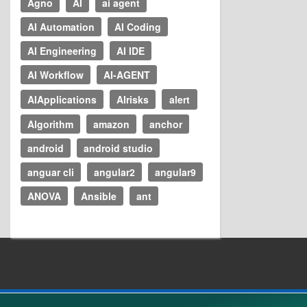
Agno
AI
ai agent
AI Automation
AI Coding
AI Engineering
AI IDE
AI Workflow
AI-AGENT
AIApplications
AIrisks
alert
Algorithm
amazon
anchor
android
android studio
anguar cli
angular2
angular9
ANOVA
Ansible
ant