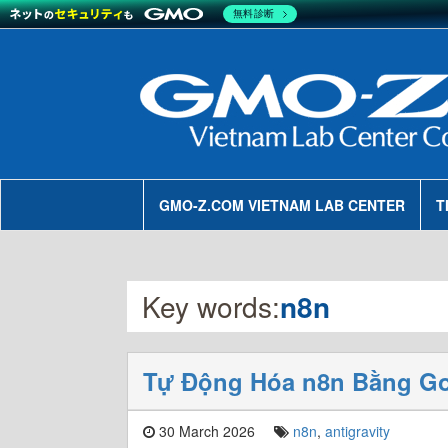
無料診断
GMO-Z.COM VIETNAM LAB CENTER
T
Key words:
n8n
Tự Động Hóa n8n Bằng Goo
30 March 2026
n8n
,
antigravity