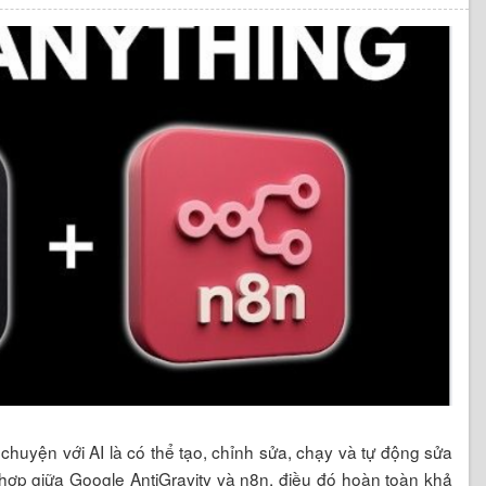
chuyện với AI là có thể tạo, chỉnh sửa, chạy và tự động sửa
 hợp giữa Google AntiGravity và n8n, điều đó hoàn toàn khả