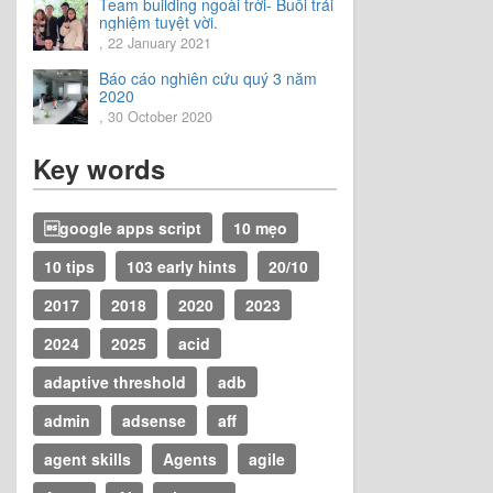
Team building ngoài trời- Buổi trải
nghiệm tuyệt vời.
, 22 January 2021
Báo cáo nghiên cứu quý 3 năm
2020
, 30 October 2020
Key words
google apps script
10 mẹo
10 tips
103 early hints
20/10
2017
2018
2020
2023
2024
2025
acid
adaptive threshold
adb
admin
adsense
aff
agent skills
Agents
agile