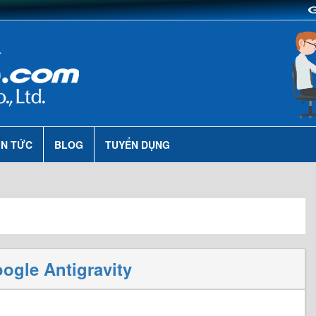
IN TỨC
BLOG
TUYỂN DỤNG
gle Antigravity