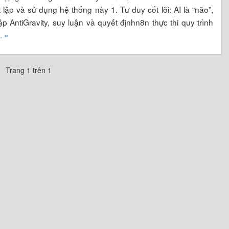
t lập và sử dụng hệ thống này 1. Tư duy cốt lõi: AI là “não”,
ập AntiGravity, suy luận và quyết địnhn8n thực thi quy trình
.. »
Trang 1 trên 1