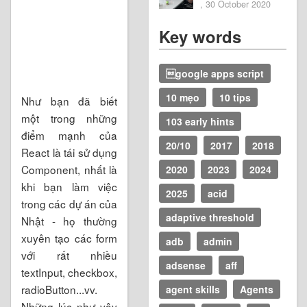
2020
, 30 October 2020
Key words
google apps script
10 mẹo
10 tips
Như bạn đã biết
một trong những
103 early hints
điểm mạnh của
20/10
2017
2018
React là tái sử dụng
Component, nhất là
2020
2023
2024
khi bạn làm việc
2025
acid
trong các dự án của
adaptive threshold
Nhật - họ thường
xuyên tạo các form
adb
admin
với rất nhiều
adsense
aff
textInput, checkbox,
radioButton...vv.
agent skills
Agents
Những lúc như vậy