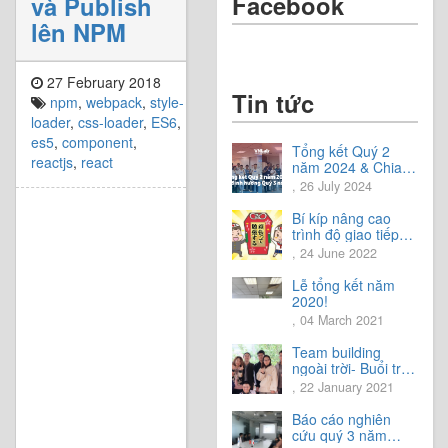
Facebook
và Publish
lên NPM
27 February 2018
Tin tức
npm
,
webpack
,
style-
loader
,
css-loader
,
ES6
,
es5
,
component
,
Tổng kết Quý 2
reactjs
,
react
năm 2024 & Chia
sẻ định hướng Quý
, 26 July 2024
3 năm 2024
Bí kíp nâng cao
trình độ giao tiếp
tiếng Nhật.
, 24 June 2022
Lễ tổng kết năm
2020!
, 04 March 2021
Team building
ngoài trời- Buổi trải
nghiệm tuyệt vời.
, 22 January 2021
Báo cáo nghiên
cứu quý 3 năm