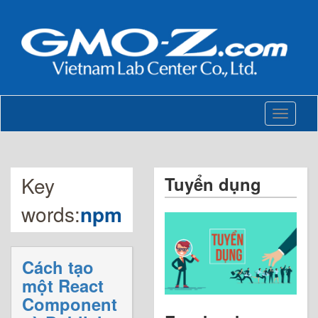
Toggle
navigati
Key
Tuyển dụng
words:
npm
Cách tạo
một React
Component