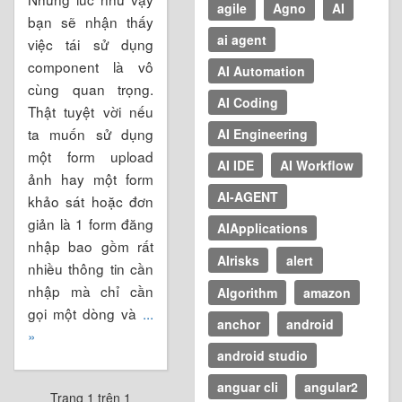
agile
Agno
AI
bạn sẽ nhận thấy
ai agent
việc tái sử dụng
component là vô
AI Automation
cùng quan trọng.
AI Coding
Thật tuyệt vời nếu
ta muốn sử dụng
AI Engineering
một form upload
AI IDE
AI Workflow
ảnh hay một form
AI-AGENT
khảo sát hoặc đơn
giản là 1 form đăng
AIApplications
nhập bao gồm rất
AIrisks
alert
nhiều thông tin cần
nhập mà chỉ cần
Algorithm
amazon
gọi một dòng và
...
anchor
android
»
android studio
anguar cli
angular2
Trang 1 trên 1