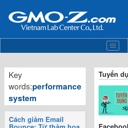
Toggle
navigati
Key
Tuyển d
words:
performance
system
Cách giảm Email
Faceboo
Bounce: Từ thảm họa