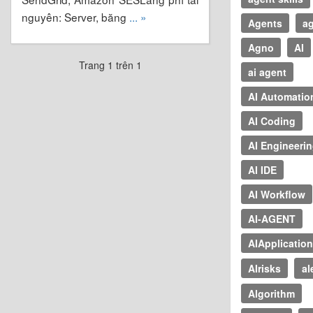
nguyên: Server, băng
... »
Agents
ag
Agno
AI
Trang 1 trên 1
ai agent
AI Automatio
AI Coding
AI Engineeri
AI IDE
AI Workflow
AI-AGENT
AIApplicatio
AIrisks
al
Algorithm