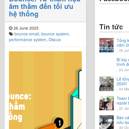
âm thầm đến tối ưu
hệ thống
Tin tức
26 June 2025
bounce email
,
bounce system
,
performance system
,
Discus
Tổng k
năm 2
Chia s
, 26 Ju
hướng
năm 2
Bí kíp
trình đ
tiếng 
, 24 Ju
Lễ tổn
2020!
, 04 Ma
Team b
ngoài t
trải n
, 22 Ja
vời.
Báo cá
cứu q
2020
, 30 Oc