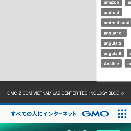
amazon
a
android
android stud
anguar cli
angular2
angular9
Ansible
a
GMO-Z.COM VIETNAM LAB CENTER TECHNOLOGY BLOG
©
2026