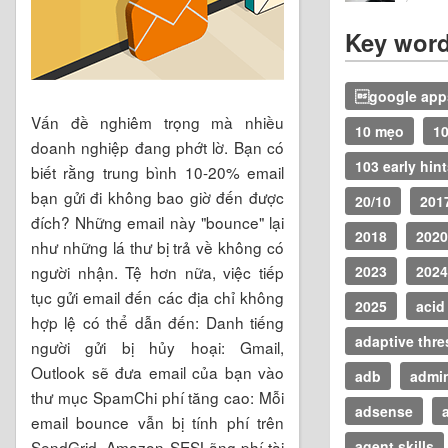
Key wor
google apps
Vấn đề nghiêm trọng mà nhiều
10 mẹo
10
doanh nghiệp đang phớt lờ. Bạn có
103 early hin
biết rằng trung bình 10-20% email
bạn gửi đi không bao giờ đến được
20/10
201
đích? Những email này "bounce" lại
2018
2020
như những lá thư bị trả về không có
người nhận. Tệ hơn nữa, việc tiếp
2023
2024
tục gửi email đến các địa chỉ không
2025
acid
hợp lệ có thể dẫn đến: Danh tiếng
adaptive thr
người gửi bị hủy hoại: Gmail,
Outlook sẽ đưa email của bạn vào
adb
admi
thư mục SpamChi phí tăng cao: Mỗi
adsense
a
email bounce vẫn bị tính phí trên
SendGrid, Amazon SESLãng phí tài
agent skills