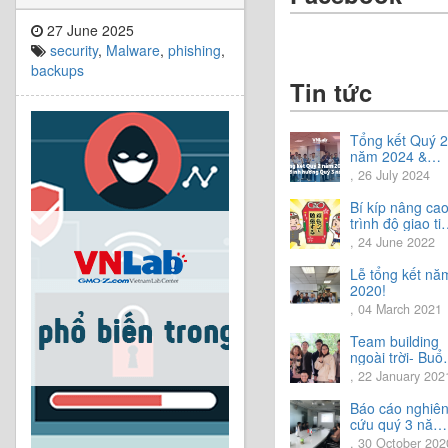
27 June 2025
security
,
Malware
,
phishing
,
backups
Tin tức
Tổng kết Quý 2
năm 2024 &
Chia sẻ định
, 26 July 2024
hướng Quý 3
năm 2024
Bí kíp nâng ca
trình độ giao ti
tiếng Nhật.
, 24 June 2022
Lễ tổng kết nă
2020!
, 04 March 2021
Team building
ngoài trời- Buổi
trải nghiệm tuy
, 22 January 202
vời.
Báo cáo nghiê
cứu quý 3 năm
2020
, 30 October 202