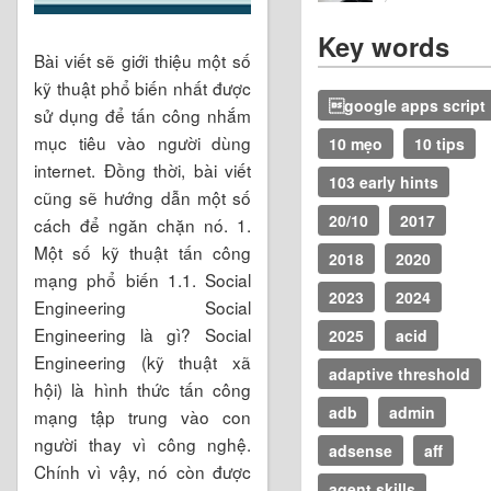
Key words
Bài viết sẽ giới thiệu một số
kỹ thuật phổ biến nhất được
google apps script
sử dụng để tấn công nhắm
mục tiêu vào người dùng
10 mẹo
10 tips
internet. Đồng thời, bài viết
103 early hints
cũng sẽ hướng dẫn một số
20/10
2017
cách để ngăn chặn nó. 1.
Một số kỹ thuật tấn công
2018
2020
mạng phổ biến 1.1. Social
2023
2024
Engineering Social
Engineering là gì? Social
2025
acid
Engineering (kỹ thuật xã
adaptive threshold
hội) là hình thức tấn công
adb
admin
mạng tập trung vào con
người thay vì công nghệ.
adsense
aff
Chính vì vậy, nó còn được
agent skills