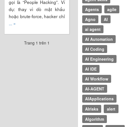
gọi là “People Hacking”. Ví
dụ: thay vì dò mật khẩu
Agents
agile
hoặc brute-force, hacker chỉ
Agno
AI
... »
ai agent
AI Automation
Trang 1 trên 1
AI Coding
AI Engineering
AI IDE
AI Workflow
AI-AGENT
AIApplications
AIrisks
alert
Algorithm