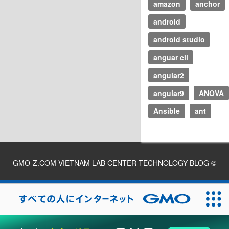
amazon
anchor
android
android studio
anguar cli
angular2
angular9
ANOVA
Ansible
ant
GMO-Z.COM VIETNAM LAB CENTER TECHNOLOGY BLOG
©
2026