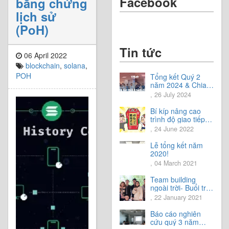
Facebook
bằng chứng
lịch sử
(PoH)
Tin tức
06 April 2022
blockchain
,
solana
,
POH
Tổng kết Quý 2
năm 2024 & Chia
sẻ định hướng Quý
, 26 July 2024
3 năm 2024
Bí kíp nâng cao
trình độ giao tiếp
tiếng Nhật.
, 24 June 2022
Lễ tổng kết năm
2020!
, 04 March 2021
Team building
ngoài trời- Buổi trải
nghiệm tuyệt vời.
, 22 January 2021
Báo cáo nghiên
cứu quý 3 năm