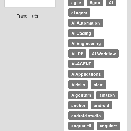
agile
Agno
AI
ai agent
Trang 1 trên 1
AI Automation
AI Coding
AI Engineering
AI IDE
AI Workflow
AI-AGENT
AIApplications
AIrisks
alert
Algorithm
amazon
anchor
android
android studio
anguar cli
angular2