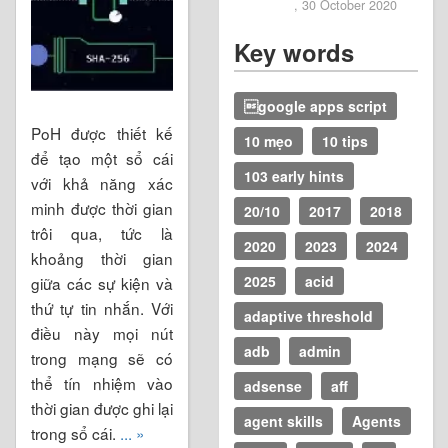
2020
, 30 October 2020
Key words
google apps script
PoH được thiết kế
10 mẹo
10 tips
để tạo một sổ cái
103 early hints
với khả năng xác
minh được thời gian
20/10
2017
2018
trôi qua, tức là
2020
2023
2024
khoảng thời gian
2025
acid
giữa các sự kiện và
thứ tự tin nhắn. Với
adaptive threshold
điều này mọi nút
adb
admin
trong mạng sẽ có
thể tín nhiệm vào
adsense
aff
thời gian được ghi lại
agent skills
Agents
trong sổ cái.
... »