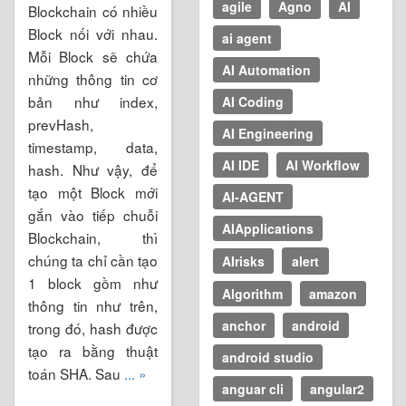
agile
Agno
AI
Blockchain có nhiều
Block nối với nhau.
ai agent
Mỗi Block sẽ chứa
AI Automation
những thông tin cơ
bản như index,
AI Coding
prevHash,
AI Engineering
timestamp, data,
AI IDE
AI Workflow
hash. Như vậy, để
tạo một Block mới
AI-AGENT
gắn vào tiếp chuỗi
AIApplications
Blockchain, thì
chúng ta chỉ cần tạo
AIrisks
alert
1 block gồm như
Algorithm
amazon
thông tin như trên,
anchor
android
trong đó, hash được
tạo ra bằng thuật
android studio
toán SHA. Sau
... »
anguar cli
angular2