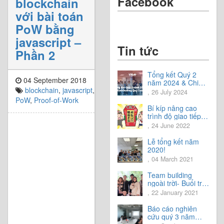
Facebook
blockchain
với bài toán
PoW bằng
javascript –
Tin tức
Phần 2
Tổng kết Quý 2
04 September 2018
năm 2024 & Chia
blockchain
,
javascript
,
sẻ định hướng Quý
, 26 July 2024
3 năm 2024
PoW
,
Proof-of-Work
Bí kíp nâng cao
trình độ giao tiếp
tiếng Nhật.
, 24 June 2022
Lễ tổng kết năm
2020!
, 04 March 2021
Team building
ngoài trời- Buổi trải
nghiệm tuyệt vời.
, 22 January 2021
Báo cáo nghiên
cứu quý 3 năm