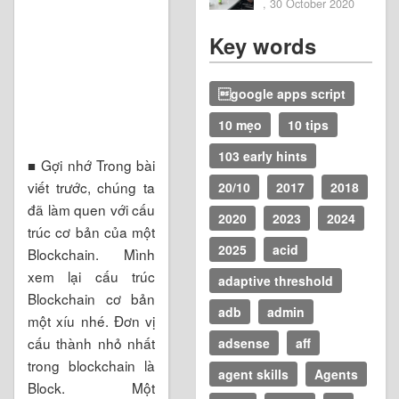
2020
, 30 October 2020
Key words
google apps script
10 mẹo
10 tips
103 early hints
■ Gợi nhớ Trong bài
viết trước, chúng ta
20/10
2017
2018
đã làm quen với cấu
2020
2023
2024
trúc cơ bản của một
2025
acid
Blockchain. Mình
xem lại cấu trúc
adaptive threshold
Blockchain cơ bản
adb
admin
một xíu nhé. Đơn vị
cấu thành nhỏ nhất
adsense
aff
trong blockchain là
agent skills
Agents
Block. Một