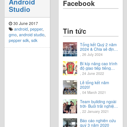
Android
Facebook
Studio
30 June 2017
android
,
pepper
,
Tin tức
gmo
,
android studio
,
pepper sdk
,
sdk
Tổng kết Quý 2 năm
2024 & Chia sẻ định
hướng Quý 3 năm
, 26 July 2024
2024
Bí kíp nâng cao trình
độ giao tiếp tiếng
Nhật.
, 24 June 2022
Lễ tổng kết năm
2020!
, 04 March 2021
Team building ngoài
trời- Buổi trải nghiệm
tuyệt vời.
, 22 January 2021
Báo cáo nghiên cứu
quý 3 năm 2020