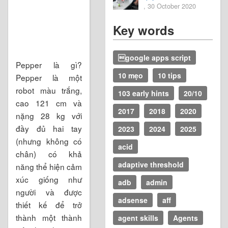
, 30 October 2020
Key words
google apps script
Pepper là gì?
10 mẹo
10 tips
Pepper là một
robot màu trắng,
103 early hints
20/10
cao 121 cm và
2017
2018
2020
nặng 28 kg với
đầy đủ hai tay
2023
2024
2025
(nhưng không có
acid
chân) có khả
adaptive threshold
năng thể hiện cảm
xúc giống như
adb
admin
người và được
adsense
aff
thiết kế để trở
thành một thành
agent skills
Agents