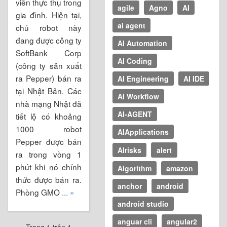
viên thực thụ trong
agile
Agno
AI
gia đình. Hiện tại,
ai agent
chú robot này
đang được công ty
AI Automation
SoftBank Corp
AI Coding
(công ty sản xuất
ra Pepper) bán ra
AI Engineering
AI IDE
tại Nhật Bản. Các
AI Workflow
nhà mạng Nhật đã
AI-AGENT
tiết lộ có khoảng
1000 robot
AIApplications
Pepper được bán
AIrisks
alert
ra trong vòng 1
phút khi nó chính
Algorithm
amazon
thức được bán ra.
anchor
android
Phòng GMO
... »
android studio
anguar cli
angular2
Trang 1 trên 1