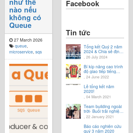
như thế
Facebook
nào nếu
không có
Queue
Tin tức
27 March 2026
queue
,
Tổng kết Quý 2 năm
2024 & Chia sẻ định
microservice
,
sqs
hướng Quý 3 năm
, 26 July 2024
2024
Bí kíp nâng cao trình
độ giao tiếp tiếng
Nhật.
, 24 June 2022
Lễ tổng kết năm
2020!
, 04 March 2021
Team building ngoài
trời- Buổi trải nghiệm
tuyệt vời.
, 22 January 2021
Báo cáo nghiên cứu
quý 3 năm 2020