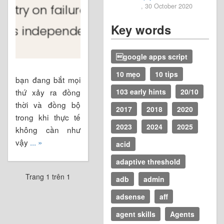
, 30 October 2020
Key words
google apps script
10 mẹo
10 tips
bạn đang bắt mọi
thứ xảy ra đồng
103 early hints
20/10
thời và đồng bộ
2017
2018
2020
trong khi thực tế
2023
2024
2025
không cần như
vậy
... »
acid
adaptive threshold
Trang 1 trên 1
adb
admin
adsense
aff
agent skills
Agents