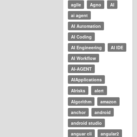
agile
Agno
AI
ai agent
AI Automation
AI Coding
AI Engineering
AI IDE
AI Workflow
AI-AGENT
AIApplications
AIrisks
alert
Algorithm
amazon
anchor
android
android studio
anguar cli
angular2