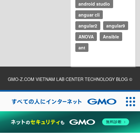
android studio
anguar cli
angular2
angular9
ANOVA
Ansible
ant
GMO-Z.COM VIETNAM LAB CENTER TECHNOLOGY BLOG
©
2026
無料診断