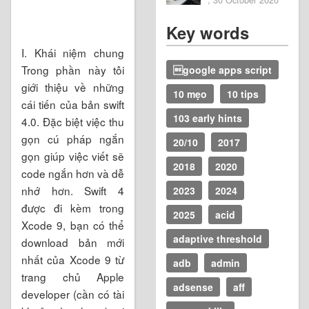
, 30 October 2020
Key words
I. Khái niệm chung
Trong phần này tôi
google apps script
giới thiệu về những
10 mẹo
10 tips
cái tiến của bản swift
103 early hints
4.0. Đặc biệt việc thu
gọn cú pháp ngắn
20/10
2017
gọn giúp việc viết sẽ
2018
2020
code ngắn hơn và dễ
nhớ hơn. Swift 4
2023
2024
được đi kèm trong
2025
acid
Xcode 9, bạn có thể
adaptive threshold
download bản mới
nhất của Xcode 9 từ
adb
admin
trang chủ Apple
adsense
aff
developer (cần có tài