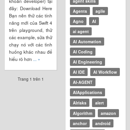
khoản developer) tại
agent skills
đây: Download Here
Agents
agile
Bạn nên thử các tính
Agno
AI
năng mới của Swift 4
trên playground, thử
ai agent
các example, sửa thử
AI Automation
chạy nó với các tình
huống khác nhau để
AI Coding
hiểu rõ hơn
... »
AI Engineering
AI IDE
AI Workflow
Trang 1 trên 1
AI-AGENT
AIApplications
AIrisks
alert
Algorithm
amazon
anchor
android