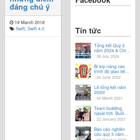
đáng chú ý
19 March 2018
Tin tức
Swift
,
Swift 4.0
Tổng kết Quý 2
năm 2024 & Chia
sẻ định hướng
, 26 July 2024
Quý 3 năm 2024
Bí kíp nâng cao
trình độ giao tiếp
tiếng Nhật.
, 24 June 2022
Lễ tổng kết năm
2020!
, 04 March 2021
Team building
ngoài trời- Buổi
trải nghiệm tuyệt
, 22 January 2021
vời.
Báo cáo nghiên
cứu quý 3 năm
2020