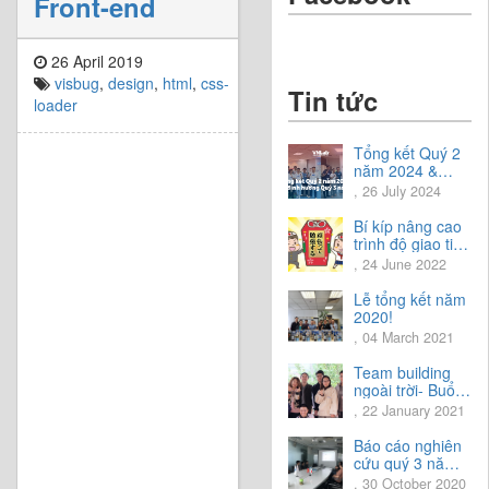
Front-end
26 April 2019
visbug
,
design
,
html
,
css-
Tin tức
loader
Tổng kết Quý 2
năm 2024 &
Chia sẻ định
, 26 July 2024
hướng Quý 3
năm 2024
Bí kíp nâng cao
trình độ giao tiếp
tiếng Nhật.
, 24 June 2022
Lễ tổng kết năm
2020!
, 04 March 2021
Team building
ngoài trời- Buổi
trải nghiệm tuyệt
, 22 January 2021
vời.
Báo cáo nghiên
cứu quý 3 năm
2020
, 30 October 2020