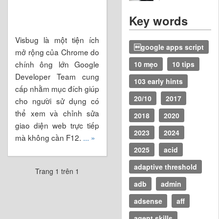
Key words
Visbug là một tiện ích
google apps script
mở rộng của Chrome do
chính ông lớn Google
10 mẹo
10 tips
Developer Team cung
103 early hints
cấp nhằm mục đích giúp
20/10
2017
cho người sử dụng có
thể xem và chỉnh sửa
2018
2020
giao diện web trực tiếp
2023
2024
mà không cần F12.
... »
2025
acid
adaptive threshold
Trang 1 trên 1
adb
admin
adsense
aff
agent skills