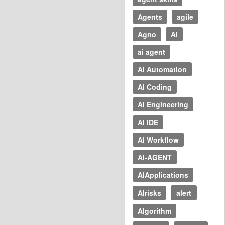
Agents
agile
Agno
AI
ai agent
AI Automation
AI Coding
AI Engineering
AI IDE
AI Workflow
AI-AGENT
AIApplications
AIrisks
alert
Algorithm