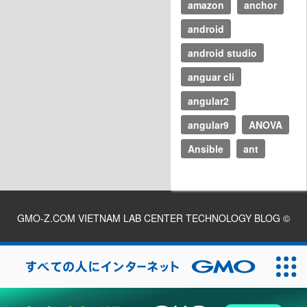
amazon
anchor
android
android studio
anguar cli
angular2
angular9
ANOVA
Ansible
ant
GMO-Z.COM VIETNAM LAB CENTER TECHNOLOGY BLOG
©
2026