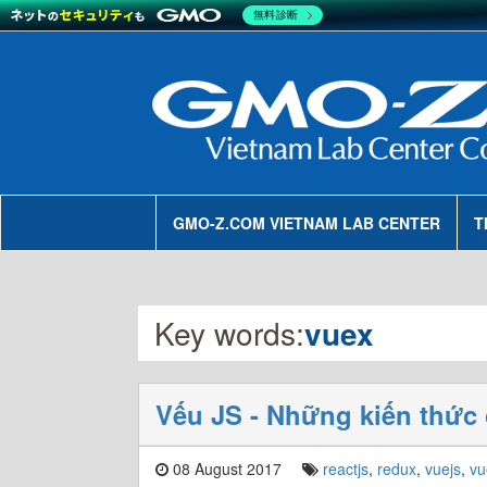
無料診断
GMO-Z.COM VIETNAM LAB CENTER
T
Key words:
vuex
Vếu JS - Những kiến thức
08 August 2017
reactjs
,
redux
,
vuejs
,
vu