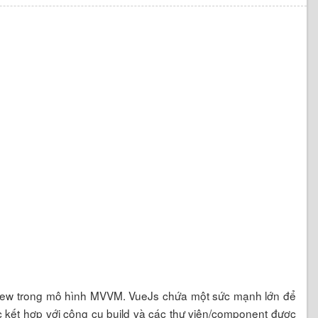
 view trong mô hình MVVM. VueJs chứa một sức mạnh lớn để
c kết hợp với công cụ build và các thư viện/component được