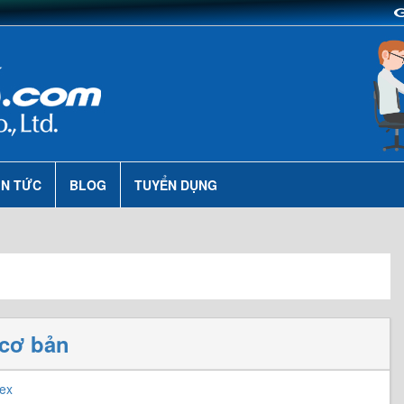
IN TỨC
BLOG
TUYỂN DỤNG
 cơ bản
ex