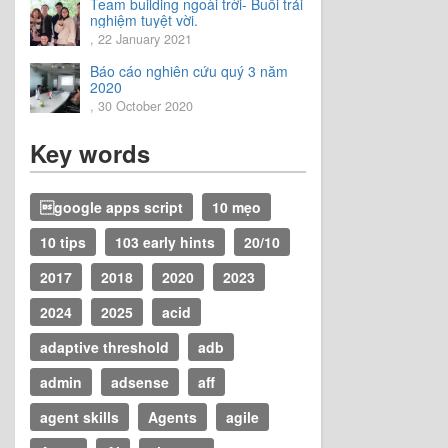
Team building ngoài trời- Buổi trải
nghiệm tuyệt vời.
, 22 January 2021
Báo cáo nghiên cứu quý 3 năm
2020
, 30 October 2020
Key words
google apps script
10 mẹo
10 tips
103 early hints
20/10
2017
2018
2020
2023
2024
2025
acid
adaptive threshold
adb
admin
adsense
aff
agent skills
Agents
agile