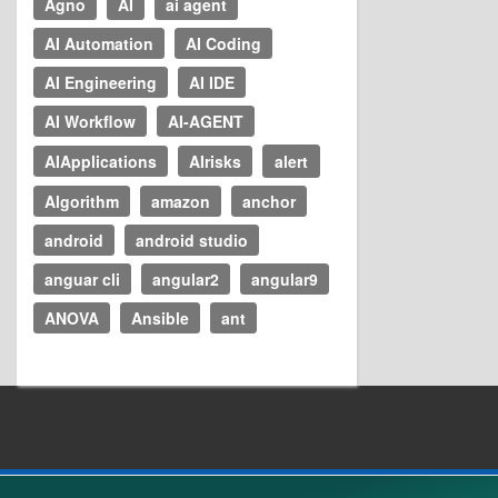
Agno
AI
ai agent
AI Automation
AI Coding
AI Engineering
AI IDE
AI Workflow
AI-AGENT
AIApplications
AIrisks
alert
Algorithm
amazon
anchor
android
android studio
anguar cli
angular2
angular9
ANOVA
Ansible
ant