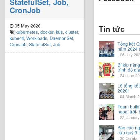
StatefulSet, Job,
CronJob
05 May 2020
Tin tức
kubernetes
,
docker
,
k8s
,
cluster
,
kubectl
,
Workloads
,
DaemonSet
,
Tổng kết Q
CronJob
,
StatefulSet
,
Job
năm 2024 
Chia sẻ đị
, 26 July 20
hướng Quý
năm 2024
Bí kíp nân
trình độ gia
tiếng Nhật.
, 24 June 2
Lễ tổng kế
2020!
, 04 March 
Team build
ngoài trời- 
trải nghiệm
, 22 January
vời.
Báo cáo ng
cứu quý 3
2020
, 30 Octobe