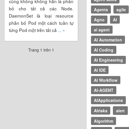
cũng không không hẳn là phân
bố cho tất cả các Node.
Agents
agile
DaemonSet là loại resource
Agno
AI
phân bố Pod một cách tuần tự
từng Pod một trên tất cả
... »
ai agent
AI Automation
Trang 1 trên 1
AI Coding
AI Engineering
AI IDE
AI Workflow
AI-AGENT
AIApplications
AIrisks
alert
Algorithm