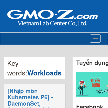
Toggle
navigati
Key
Tuyển dụn
words:
Workloads
[Nhập môn
Kubernetes P6] -
DaemonSet,
Facebook