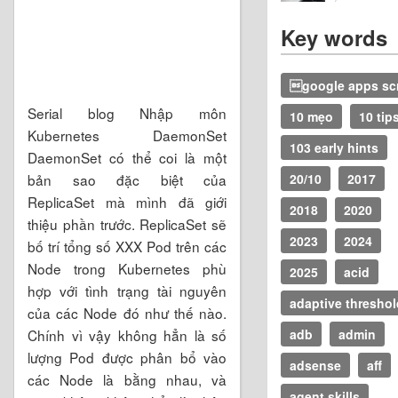
Key words
google apps scr
Serial blog Nhập môn
10 mẹo
10 tip
Kubernetes DaemonSet
103 early hints
DaemonSet có thể coi là một
bản sao đặc biệt của
20/10
2017
ReplicaSet mà mình đã giới
2018
2020
thiệu phần trước. ReplicaSet sẽ
2023
2024
bố trí tổng số XXX Pod trên các
Node trong Kubernetes phù
2025
acid
hợp với tình trạng tài nguyên
adaptive threshol
của các Node đó như thế nào.
Chính vì vậy không hẳn là số
adb
admin
lượng Pod được phân bổ vào
adsense
aff
các Node là bằng nhau, và
agent skills