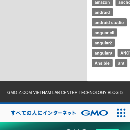
amazon
ancho
android
android studio
anguar cli
angular2
angular9
ANO
Ansible
ant
GMO-Z.COM VIETNAM LAB CENTER TECHNOLOGY BLOG
©
2026