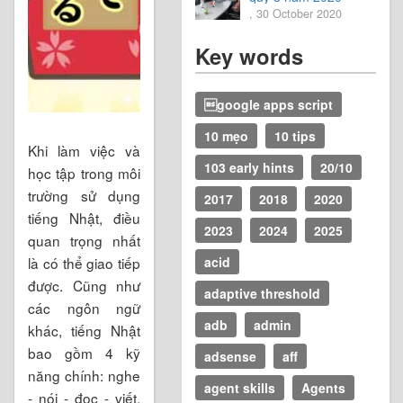
, 30 October 2020
Key words
google apps script
10 mẹo
10 tips
Khi làm việc và
103 early hints
20/10
học tập trong môi
trường sử dụng
2017
2018
2020
tiếng Nhật, điều
2023
2024
2025
quan trọng nhất
là có thể giao tiếp
acid
được. Cũng như
adaptive threshold
các ngôn ngữ
adb
admin
khác, tiếng Nhật
bao gồm 4 kỹ
adsense
aff
năng chính: nghe
agent skills
Agents
- nói - đọc - viết.