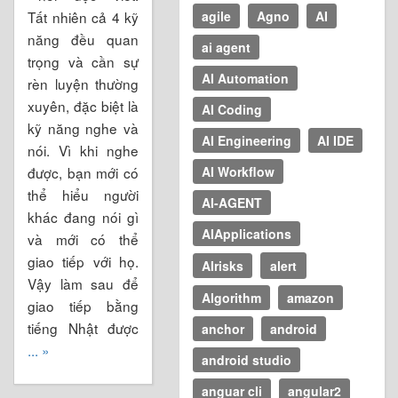
Tất nhiên cả 4 kỹ
agile
Agno
AI
năng đều quan
ai agent
trọng và cần sự
AI Automation
rèn luyện thường
xuyên, đặc biệt là
AI Coding
kỹ năng nghe và
AI Engineering
AI IDE
nói. Vì khi nghe
được, bạn mới có
AI Workflow
thể hiểu người
AI-AGENT
khác đang nói gì
AIApplications
và mới có thể
giao tiếp với họ.
AIrisks
alert
Vậy làm sau để
Algorithm
amazon
giao tiếp bằng
tiếng Nhật được
anchor
android
... »
android studio
anguar cli
angular2