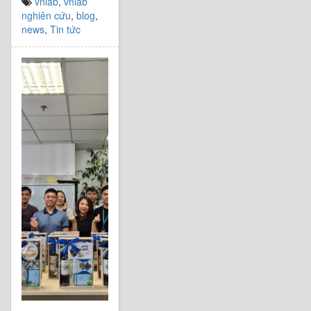
vnlab
,
vnlab
nghiên cứu
,
blog
,
news
,
Tin tức