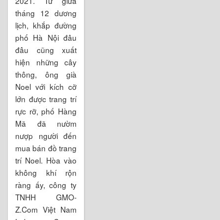
2021. Từ giữa
tháng 12 dương
lịch, khắp đường
phố Hà Nội đâu
đâu cũng xuất
hiện những cây
thông, ông già
Noel với kích cỡ
lớn được trang trí
rực rỡ, phố Hàng
Mã đã nườm
nượp người đến
mua bán đồ trang
trí Noel. Hòa vào
không khí rộn
ràng ấy, công ty
TNHH GMO-
Z.Com Việt Nam