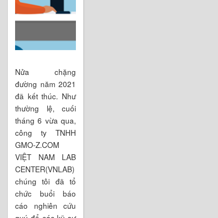
Nửa chặng
đường năm 2021
đã kết thúc. Như
thường lệ, cuối
tháng 6 vừa qua,
công ty TNHH
GMO-Z.COM
VIỆT NAM LAB
CENTER(VNLAB)
chúng tôi đã tổ
chức buổi báo
cáo nghiên cứu
quý để các kỹ sư