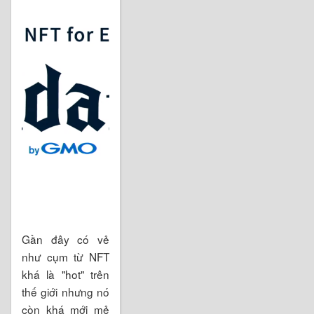
Gần đây có vẻ
như cụm từ NFT
khá là "hot" trên
thế giới nhưng nó
còn khá mới mẻ