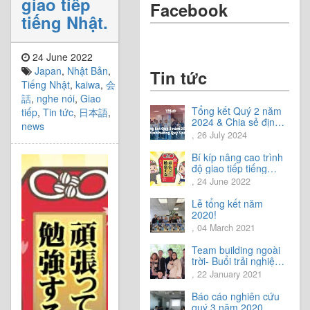
giao tiếp
Facebook
tiếng Nhật.
24 June 2022
Japan
,
Nhật Bản
,
Tin tức
Tiếng Nhật
,
kaiwa
,
会
話
,
nghe nói
,
Giao
Tổng kết Quý 2 năm
tiếp
,
Tin tức
,
日本語
,
2024 & Chia sẻ định
news
hướng Quý 3 năm
, 26 July 2024
2024
Bí kíp nâng cao trình
độ giao tiếp tiếng
Nhật.
, 24 June 2022
Lễ tổng kết năm
2020!
, 04 March 2021
Team building ngoài
trời- Buổi trải nghiệm
tuyệt vời.
, 22 January 2021
Báo cáo nghiên cứu
quý 3 năm 2020