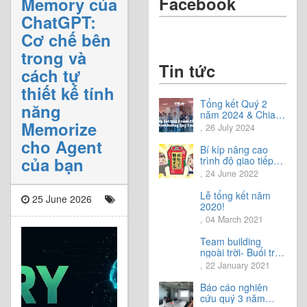
Facebook
Memory của
ChatGPT:
Cơ chế bên
trong và
Tin tức
cách tự
thiết kế tính
Tổng kết Quý 2
năng
năm 2024 & Chia
Memorize
sẻ định hướng Quý
, 26 July 2024
3 năm 2024
cho Agent
Bí kíp nâng cao
của bạn
trình độ giao tiếp
tiếng Nhật.
, 24 June 2022
Lễ tổng kết năm
25 June 2026
2020!
, 04 March 2021
Team building
ngoài trời- Buổi trải
nghiệm tuyệt vời.
, 22 January 2021
Báo cáo nghiên
cứu quý 3 năm