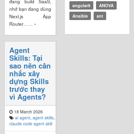
đang build SaaS,
angular9
ANOVA
nhớ bạn đang dùng
Next.js App
Ansible
ant
Router…
... »
Agent
Skills: Tại
sao nên cân
nhắc xây
dựng Skills
trước thay
vì Agents?
18 March 2026
ai agent
,
agent skills
,
claude code agent skill