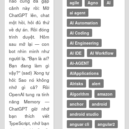
nào cũng đã gặp
agile
Agno
AI
cảnh này rồi: Mở
ai agent
ChatGPT lên, chat
một hồi, hỏi đủ thứ
AI Automation
về dự án. Rồi đóng
AI Coding
trình duyệt. Hôm
AI Engineering
sau mở lại — con
bot nhìn mình như
AI IDE
AI Workflow
người lạ. "Bạn là ai?
AI-AGENT
Bạn đang làm gì
vậy?" (sad) Xong tự
AIApplications
hỏi: Sao nó không
AIrisks
alert
nhớ gì cả? Rồi
OpenAI tung ra tính
Algorithm
amazon
năng Memory —
anchor
android
ChatGPT giờ nhớ
android studio
bạn thích viết
TypeScript, nhớ bạn
anguar cli
angular2