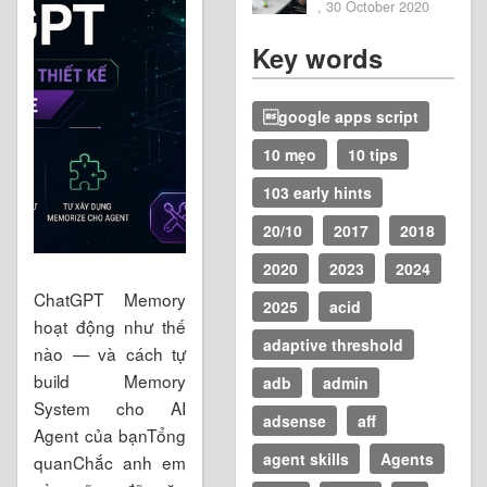
2020
, 30 October 2020
Key words
google apps script
10 mẹo
10 tips
103 early hints
20/10
2017
2018
2020
2023
2024
ChatGPT Memory
2025
acid
hoạt động như thế
adaptive threshold
nào — và cách tự
build Memory
adb
admin
System cho AI
adsense
aff
Agent của bạnTổng
agent skills
Agents
quanChắc anh em