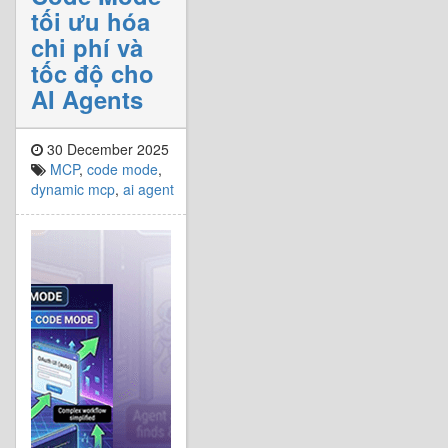
tối ưu hóa
chi phí và
tốc độ cho
AI Agents
30 December 2025
MCP
,
code mode
,
dynamic mcp
,
ai agent