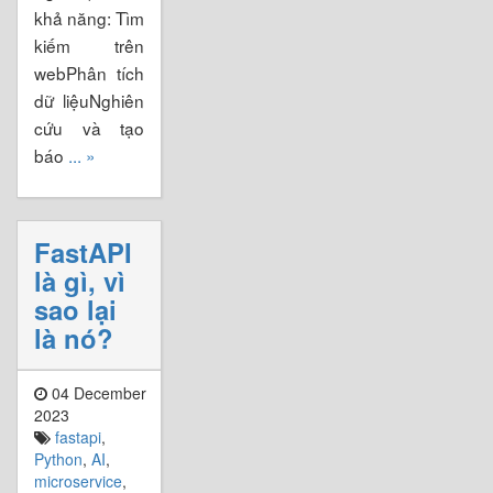
khả năng: Tìm
kiếm trên
webPhân tích
dữ liệuNghiên
cứu và tạo
báo
... »
FastAPI
là gì, vì
sao lại
là nó?
04 December
2023
fastapi
,
Python
,
AI
,
microservice
,