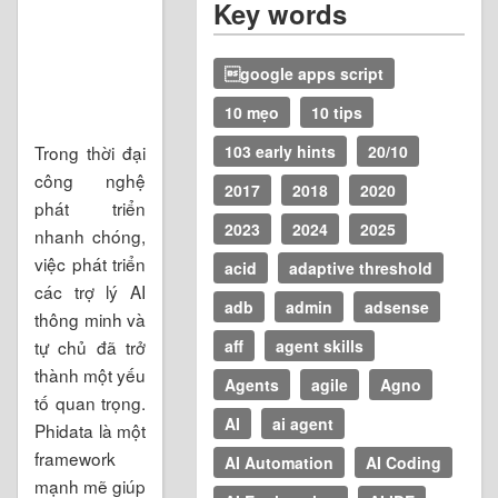
Key words
google apps script
10 mẹo
10 tips
Trong thời đại
103 early hints
20/10
công nghệ
2017
2018
2020
phát triển
2023
2024
2025
nhanh chóng,
việc phát triển
acid
adaptive threshold
các trợ lý AI
adb
admin
adsense
thông minh và
tự chủ đã trở
aff
agent skills
thành một yếu
Agents
agile
Agno
tố quan trọng.
AI
ai agent
Phidata là một
framework
AI Automation
AI Coding
mạnh mẽ giúp