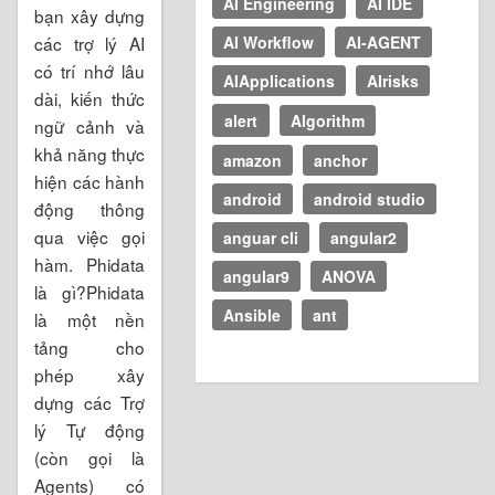
AI Engineering
AI IDE
bạn xây dựng
các trợ lý AI
AI Workflow
AI-AGENT
có trí nhớ lâu
AIApplications
AIrisks
dài, kiến thức
alert
Algorithm
ngữ cảnh và
khả năng thực
amazon
anchor
hiện các hành
android
android studio
động thông
qua việc gọi
anguar cli
angular2
hàm. Phidata
angular9
ANOVA
là gì?Phidata
Ansible
ant
là một nền
tảng cho
phép xây
dựng các Trợ
lý Tự động
(còn gọi là
Agents) có