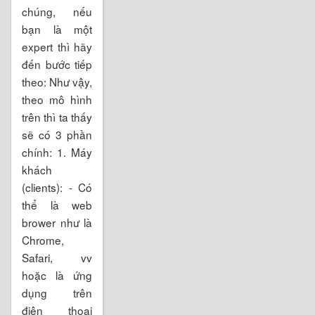
chúng, nếu
bạn là một
expert thì hãy
đến bước tiếp
theo: Như vậy,
theo mô hình
trên thì ta thấy
sẽ có 3 phần
chính: 1. Máy
khách
(clients): - Có
thể là web
brower như là
Chrome,
Safari, vv
hoặc là ứng
dụng trên
điện thoại