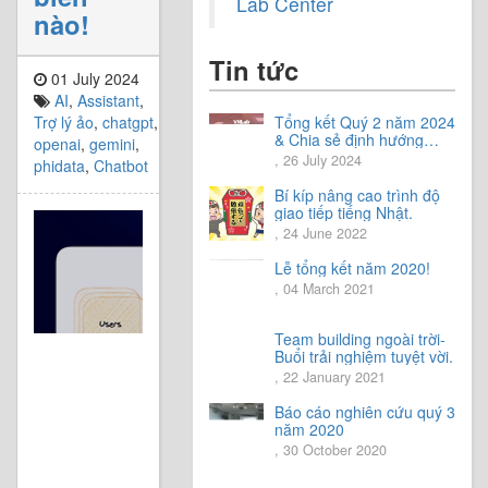
Lab Center
nào!
Tin tức
01 July 2024
AI
,
Assistant
,
Trợ lý ảo
,
chatgpt
,
Tổng kết Quý 2 năm 2024
& Chia sẻ định hướng
openai
,
gemini
,
Quý 3 năm 2024
, 26 July 2024
phidata
,
Chatbot
Bí kíp nâng cao trình độ
giao tiếp tiếng Nhật.
, 24 June 2022
Lễ tổng kết năm 2020!
, 04 March 2021
Team building ngoài trời-
Buổi trải nghiệm tuyệt vời.
, 22 January 2021
Báo cáo nghiên cứu quý 3
năm 2020
, 30 October 2020