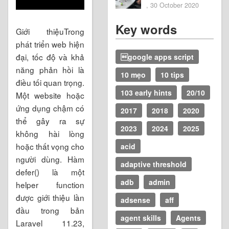
, 30 October 2020
Key words
Giới thiệuTrong
phát triển web hiện
đại, tốc độ và khả
google apps script
năng phản hồi là
10 mẹo
10 tips
điều tối quan trọng.
103 early hints
20/10
Một website hoặc
ứng dụng chậm có
2017
2018
2020
thể gây ra sự
2023
2024
2025
không hài lòng
hoặc thất vọng cho
acid
người dùng. Hàm
adaptive threshold
defer() là một
adb
admin
helper function
được giới thiệu lần
adsense
aff
đầu trong bản
agent skills
Agents
Laravel 11.23,