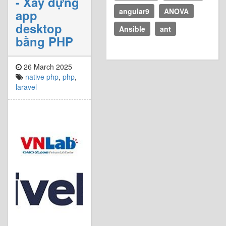
- Xây dựng
angular9
ANOVA
app
desktop
Ansible
ant
bằng PHP
26 March 2025
native php
,
php
,
laravel