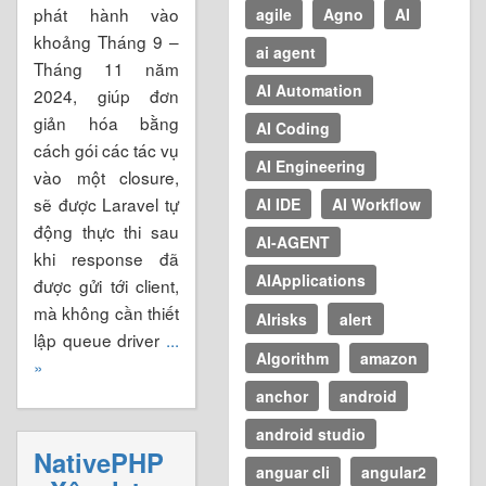
phát hành vào
agile
Agno
AI
khoảng Tháng 9 –
ai agent
Tháng 11 năm
AI Automation
2024, giúp đơn
giản hóa bằng
AI Coding
cách gói các tác vụ
AI Engineering
vào một closure,
sẽ được Laravel tự
AI IDE
AI Workflow
động thực thi sau
AI-AGENT
khi response đã
AIApplications
được gửi tới client,
mà không cần thiết
AIrisks
alert
lập queue driver
...
Algorithm
amazon
»
anchor
android
android studio
NativePHP
anguar cli
angular2