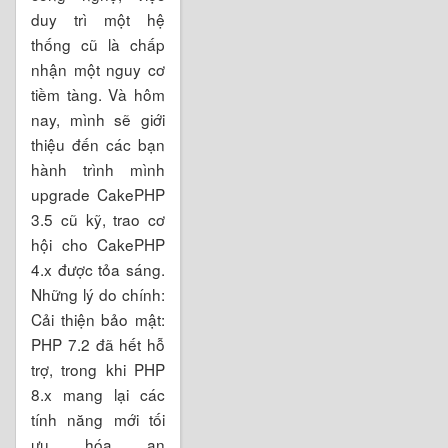
duy trì một hệ
thống cũ là chấp
nhận một nguy cơ
tiềm tàng. Và hôm
nay, mình sẽ giới
thiệu đến các bạn
hành trình mình
upgrade CakePHP
3.5 cũ kỹ, trao cơ
hội cho CakePHP
4.x được tỏa sáng.
Những lý do chính:
Cải thiện bảo mật:
PHP 7.2 đã hết hỗ
trợ, trong khi PHP
8.x mang lại các
tính năng mới tối
ưu hóa an