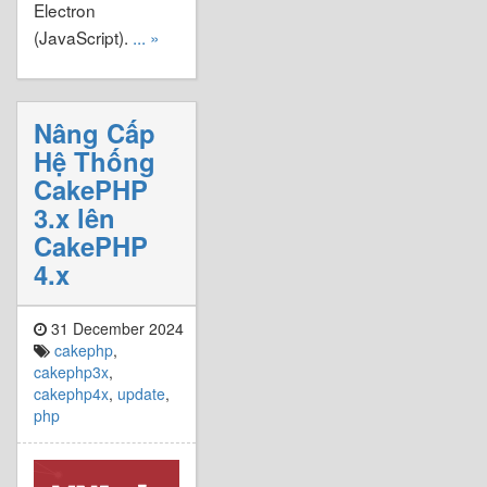
Electron
(JavaScript).
... »
Nâng Cấp
Hệ Thống
CakePHP
3.x lên
CakePHP
4.x
31 December 2024
cakephp
,
cakephp3x
,
cakephp4x
,
update
,
php