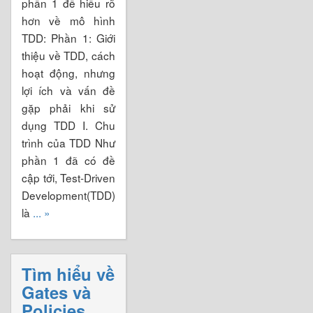
phần 1 để hiểu rõ
hơn về mô hình
TDD: Phần 1: Giới
thiệu về TDD, cách
hoạt động, nhưng
lợi ích và vấn đề
gặp phải khi sử
dụng TDD I. Chu
trình của TDD Như
phần 1 đã có đề
cập tới, Test-Driven
Development(TDD)
là
... »
Tìm hiểu về
Gates và
Policies