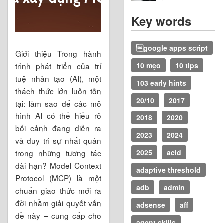
Key words
google apps script
Giới thiệu Trong hành
trình phát triển của trí
10 mẹo
10 tips
tuệ nhân tạo (AI), một
103 early hints
thách thức lớn luôn tồn
20/10
2017
tại: làm sao để các mô
hình AI có thể hiểu rõ
2018
2020
bối cảnh đang diễn ra
2023
2024
và duy trì sự nhất quán
trong những tương tác
2025
acid
dài hạn? Model Context
adaptive threshold
Protocol (MCP) là một
adb
admin
chuẩn giao thức mới ra
đời nhằm giải quyết vấn
adsense
aff
đề này – cung cấp cho
agent skills