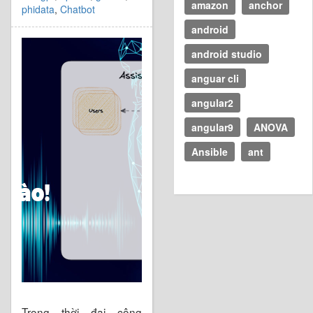
amazon
anchor
phidata
,
Chatbot
android
android studio
anguar cli
angular2
angular9
ANOVA
Ansible
ant
Trong thời đại công