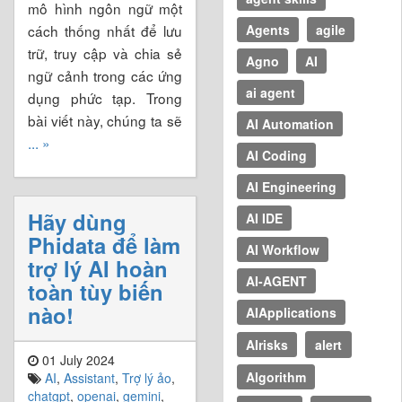
mô hình ngôn ngữ một
cách thống nhất để lưu
Agents
agile
trữ, truy cập và chia sẻ
Agno
AI
ngữ cảnh trong các ứng
ai agent
dụng phức tạp. Trong
bài viết này, chúng ta sẽ
AI Automation
... »
AI Coding
AI Engineering
Hãy dùng
AI IDE
Phidata để làm
AI Workflow
trợ lý AI hoàn
AI-AGENT
toàn tùy biến
nào!
AIApplications
AIrisks
alert
01 July 2024
Algorithm
AI
,
Assistant
,
Trợ lý ảo
,
chatgpt
,
openai
,
gemini
,