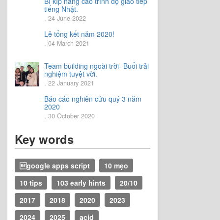
Bí kíp nâng cao trình độ giao tiếp
tiếng Nhật.
, 24 June 2022
Lễ tổng kết năm 2020!
, 04 March 2021
Team building ngoài trời- Buổi trải
nghiệm tuyệt vời.
, 22 January 2021
Báo cáo nghiên cứu quý 3 năm
2020
, 30 October 2020
Key words
google apps script
10 mẹo
10 tips
103 early hints
20/10
2017
2018
2020
2023
2024
2025
acid