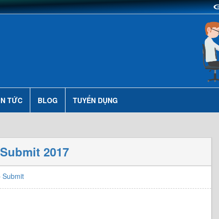
IN TỨC
BLOG
TUYỂN DỤNG
 Submit 2017
 Submit