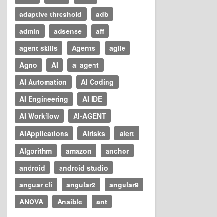
adaptive threshold
adb
admin
adsense
aff
agent skills
Agents
agile
Agno
AI
ai agent
AI Automation
AI Coding
AI Engineering
AI IDE
AI Workflow
AI-AGENT
AIApplications
AIrisks
alert
Algorithm
amazon
anchor
android
android studio
anguar cli
angular2
angular9
ANOVA
Ansible
ant