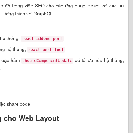
p đỡ trong việc SEO cho các ứng dụng React với các ưu
; Tương thích với GraphQL
 hệ thống:
react-addons-perf
ing hệ thống;
react-perf-tool
 hoặc hàm
để tối ưu hóa hệ thống,
shouldComponentUpdate
.
iệc share code.
ng cho Web Layout