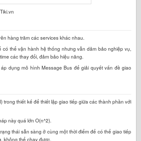
Tiki.vn
ó trên hàng trăm các services khác nhau.
 để có thể vận hành hệ thống nhưng vẫn dảm bảo nghiệp vụ,
ltime các thay đổi, đảm bảo hiệu năng.
đã áp dụng mô hình Message Bus để giải quyết vấn đề giao
trong thiết kế để thiết lập giao tiếp giữa các thành phần với
háp này quá lớn O(n^2).
trạng thái sẵn sàng ở cùng một thời điểm để có thể giao tiếp
ng, không thể chạy được.