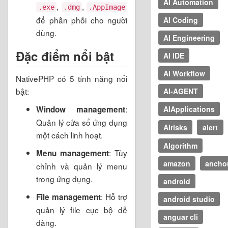
AI Automation
,
,
.exe
.dmg
.AppImage
để phân phối cho người
AI Coding
dùng.
AI Engineering
Đặc điểm nổi bật
AI IDE
AI Workflow
NativePHP có 5 tính năng nổi
bật:
AI-AGENT
:
Window management
AIApplications
Quản lý cửa sổ ứng dụng
AIrisks
alert
một cách linh hoạt.
Algorithm
: Tùy
Menu management
amazon
ancho
chỉnh và quản lý menu
trong ứng dụng.
android
: Hỗ trợ
File management
android studio
quản lý file cục bộ dễ
anguar cli
dàng.