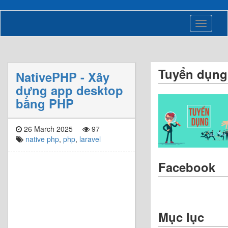
Toggle
navigati
Tuyển dụng
NativePHP - Xây
dựng app desktop
bằng PHP
26 March 2025
97
native php
,
php
,
laravel
Facebook
Mục lục