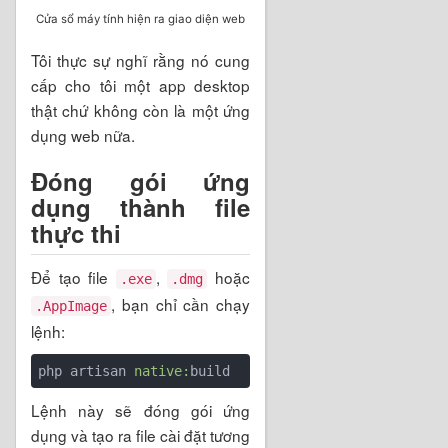
Cửa sổ máy tính hiện ra giao diện web
Tôi thực sự nghĩ rằng nó cung
cấp cho tôi một app desktop
thật chứ không còn là một ứng
dụng web nữa.
Đóng gói ứng
dụng thành file
thực thi
Để tạo file
,
hoặc
.exe
.dmg
, bạn chỉ cần chạy
.AppImage
lệnh:
php artisan 
native:
build
Lệnh này sẽ đóng gói ứng
dụng và tạo ra file cài đặt tương