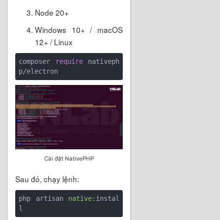
Node 20+
Windows 10+ / macOS
12+ / Linux
composer 
require
 nativeph
p/electron
Cài đặt NativePHP
Sau đó, chạy lệnh:
php artisan 
native:
instal
l