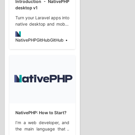
Introduction - NativePHP
desktop v1
Turn your Laravel apps into
native desktop and mobile
apps
NativePHPGitHubGitHub
NativePHP: How to Start?
I’m a web developer, and
the main language that I