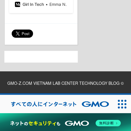
use is PHP. As you know,
Girl In Tech
Emma N.
actually, more than 70–80
percent of the current
website you can see is
PHP. Before NativePHP,
there was a lot of
technical…
GMO-Z.COM VIETNAM LAB CENTER TECHNOLOGY BLOG
©
2026
無料診断