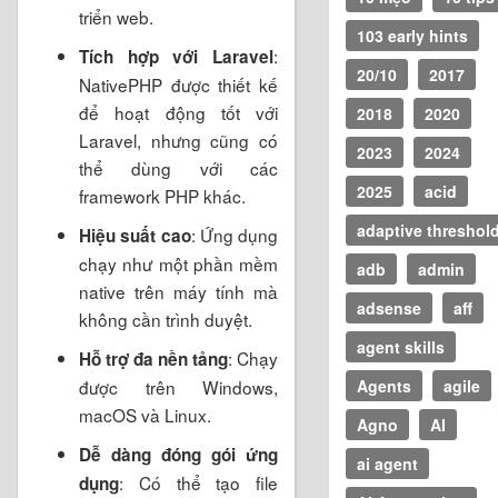
triển web.
103 early hints
:
Tích hợp với Laravel
20/10
2017
NativePHP được thiết kế
để hoạt động tốt với
2018
2020
Laravel, nhưng cũng có
2023
2024
thể dùng với các
2025
acid
framework PHP khác.
adaptive threshol
: Ứng dụng
Hiệu suất cao
chạy như một phần mềm
adb
admin
native trên máy tính mà
adsense
aff
không cần trình duyệt.
agent skills
: Chạy
Hỗ trợ đa nền tảng
được trên Windows,
Agents
agile
macOS và Linux.
Agno
AI
Dễ dàng đóng gói ứng
ai agent
: Có thể tạo file
dụng