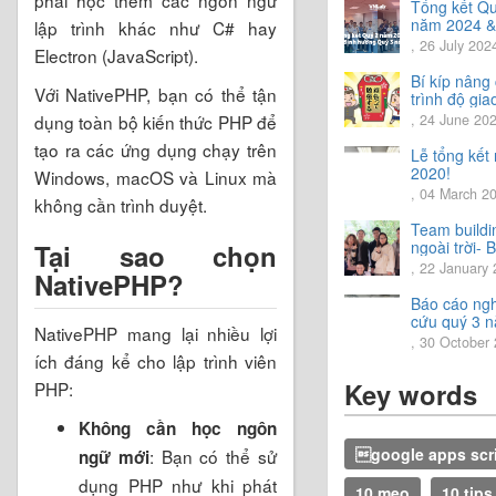
phải học thêm các ngôn ngữ
Tổng kết Qu
năm 2024 &
lập trình khác như C# hay
Chia sẻ địn
, 26 July 202
Electron (JavaScript).
hướng Quý 
năm 2024
Bí kíp nâng
Với NativePHP, bạn có thể tận
trình độ gia
tiếng Nhật.
dụng toàn bộ kiến thức PHP để
, 24 June 20
tạo ra các ứng dụng chạy trên
Lễ tổng kết
2020!
Windows, macOS và Linux mà
, 04 March 2
không cần trình duyệt.
Team buildi
ngoài trời- 
Tại sao chọn
trải nghiệm 
, 22 January
NativePHP?
vời.
Báo cáo ng
cứu quý 3 
NativePHP mang lại nhiều lợi
2020
, 30 October
ích đáng kể cho lập trình viên
Key words
PHP:
Không cần học ngôn
google apps scr
: Bạn có thể sử
ngữ mới
dụng PHP như khi phát
10 mẹo
10 tips