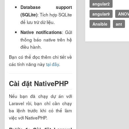
angular2
Database support
angular9
ANO
: Tích hợp SQLite
(SQLite)
để lưu trữ dữ liệu.
Ansible
ant
: Gửi
Native notifications
thông báo native trên hệ
điều hành.
Bạn có thể đọc thêm chi tiết về
các tính năng này
tại đây
.
Cài đặt NativePHP
Nếu bạn đã chạy dự án với
Laravel rồi, bạn chỉ cần chạy
ba lệnh trước khi có thể làm
việc với NativePHP.