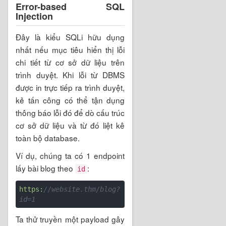
Error-based SQL
Injection
Đây là kiểu SQLi hữu dụng
nhất nếu mục tiêu hiển thị lỗi
chi tiết từ cơ sở dữ liệu trên
trình duyệt. Khi lỗi từ DBMS
được in trực tiếp ra trình duyệt,
kẻ tấn công có thể tận dụng
thông báo lỗi đó để dò cấu trúc
cơ sở dữ liệu và từ đó liệt kê
toàn bộ database.
Ví dụ, chúng ta có 1 endpoint
lấy bài blog theo
:
id
https:
//website.thm/blog?
id=1
Ta thử truyền một payload gây