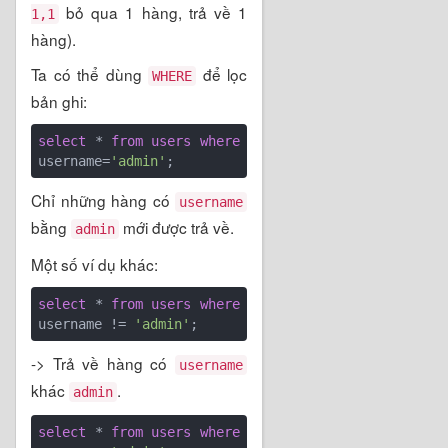
bỏ qua 1 hàng, trả về 1
1,1
hàng).
Ta có thể dùng
để lọc
WHERE
bản ghi:
select
 * 
from
users
where
username=
'admin'
Chỉ những hàng có
username
bằng
mới được trả về.
admin
Một số ví dụ khác:
select
 * 
from
users
where
username != 
'admin'
-> Trả về hàng có
username
khác
.
admin
select
 * 
from
users
where