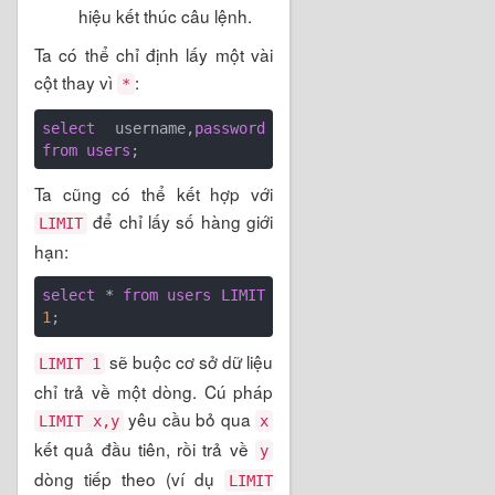
hiệu kết thúc câu lệnh.
Ta có thể chỉ định lấy một vài
cột thay vì
:
*
select
 username,
password
from
users
Ta cũng có thể kết hợp với
để chỉ lấy số hàng giới
LIMIT
hạn:
select
 * 
from
users
LIMIT
1
sẽ buộc cơ sở dữ liệu
LIMIT 1
chỉ trả về một dòng. Cú pháp
yêu cầu bỏ qua
LIMIT x,y
x
kết quả đầu tiên, rồi trả về
y
dòng tiếp theo (ví dụ
LIMIT