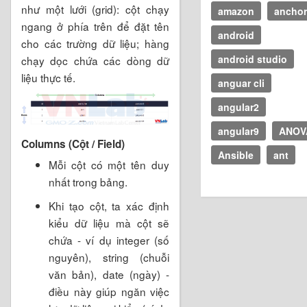
như một lưới (grid): cột chạy
amazon
anchor
ngang ở phía trên để đặt tên
android
cho các trường dữ liệu; hàng
android studio
chạy dọc chứa các dòng dữ
liệu thực tế.
anguar cli
angular2
angular9
ANOV
Columns (Cột / Field)
Ansible
ant
Mỗi cột có một tên duy
nhất trong bảng.
Khi tạo cột, ta xác định
kiểu dữ liệu mà cột sẽ
chứa - ví dụ integer (số
nguyên), string (chuỗi
văn bản), date (ngày) -
điều này giúp ngăn việc