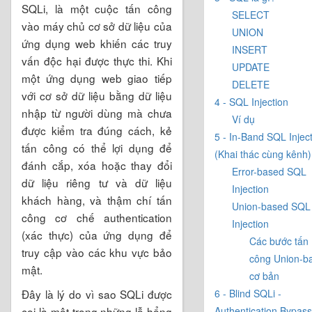
SQLi, là một cuộc tấn công
SELECT
vào máy chủ cơ sở dữ liệu của
UNION
ứng dụng web khiến các truy
INSERT
vấn độc hại được thực thi. Khi
UPDATE
một ứng dụng web giao tiếp
DELETE
với cơ sở dữ liệu bằng dữ liệu
4 - SQL Injection
nhập từ người dùng mà chưa
Ví dụ
được kiểm tra đúng cách, kẻ
5 - In-Band SQL Injec
tấn công có thể lợi dụng để
(Khai thác cùng kênh)
đánh cắp, xóa hoặc thay đổi
Error-based SQL
dữ liệu riêng tư và dữ liệu
Injection
khách hàng, và thậm chí tấn
Union-based SQL
công cơ chế authentication
Injection
(xác thực) của ứng dụng để
Các bước tấn
truy cập vào các khu vực bảo
công Union-b
mật.
cơ bản
Đây là lý do vì sao SQLi được
6 - Blind SQLi -
coi là một trong những lỗ hổng
Authentication Bypass