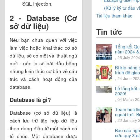
SQL Injection.
(Xử lý ký tự đầu v
2 - Database (Cơ
Tài liệu tham khảo
sở dữ liệu)
Tin tức
Nếu bạn chưa quen với việc
Tổng kết Qu
làm việc hoặc khai thác cơ sở
năm 2024 &
dữ liệu, sẽ có một vài thuật ngữ
Chia sẻ định
, 26 July 2024
hướng Quý 
mới - nên ta sẽ bắt đầu bằng
năm 2024
Bí kíp nâng 
những kiến thức cơ bản về cấu
trình độ giao
tiếng Nhật.
trúc và cách hoạt động của
, 24 June 202
database.
Lễ tổng kết
2020!
Database là gì?
, 04 March 20
Team buildi
Database (cơ sở dữ liệu) là
ngoài trời- B
trải nghiệm 
cách lưu trữ tập hợp dữ liệu
, 22 January 
vời.
theo dạng điện tử một cách có
Báo cáo ngh
cứu quý 3 
tổ chức. Một database được