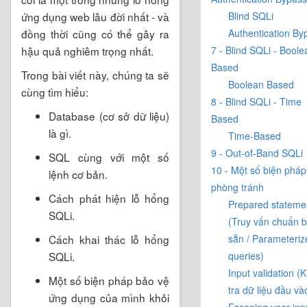
ứng dụng web lâu đời nhất - và
Blind SQLi
đồng thời cũng có thể gây ra
Authentication By
hậu quả nghiêm trọng nhất.
7 - Blind SQLi - Boole
Based
Trong bài viết này, chúng ta sẽ
Boolean Based
cùng tìm hiểu:
8 - Blind SQLi - Time
Database (cơ sở dữ liệu)
Based
là gì.
Time-Based
9 - Out-of-Band SQLi
SQL cùng với một số
10 - Một số biện pháp
lệnh cơ bản.
phòng tránh
Cách phát hiện lỗ hổng
Prepared stateme
SQLi.
(Truy vấn chuẩn b
Cách khai thác lỗ hổng
sẵn / Parameteriz
SQLi.
queries)
Input validation (
Một số biện pháp bảo vệ
tra dữ liệu đầu và
ứng dụng của mình khỏi
Escaping user inp