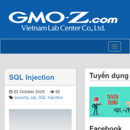
Toggle
navigati
Tuyển dụng
SQL Injection
03 October 2025
92
security
,
sql
,
SQL Injection
Facebook