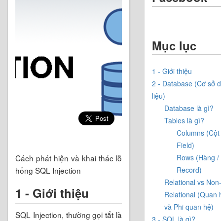
Mục lục
1 - Giới thiệu
2 - Database (Cơ sở 
liệu)
Database là gì?
Tables là gì?
Columns (Cột 
Field)
Cách phát hiện và khai thác lỗ
Rows (Hàng /
hổng SQL Injection
Record)
Relational vs Non
1 - Giới thiệu
Relational (Quan 
và Phi quan hệ)
SQL Injection, thường gọi tắt là
3 - SQL là gì?