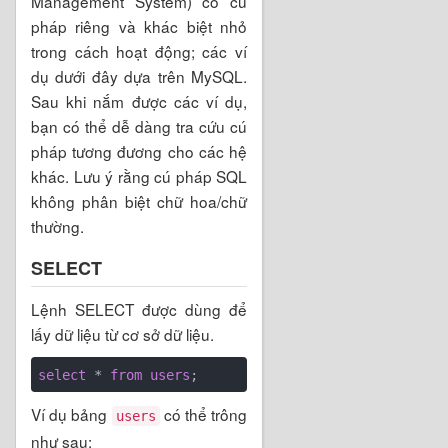
Management System) có cú
pháp riêng và khác biệt nhỏ
trong cách hoạt động; các ví
dụ dưới đây dựa trên MySQL.
Sau khi nắm được các ví dụ,
bạn có thể dễ dàng tra cứu cú
pháp tương đương cho các hệ
khác. Lưu ý rằng cú pháp SQL
không phân biệt chữ hoa/chữ
thường.
SELECT
Lệnh SELECT được dùng để
lấy dữ liệu từ cơ sở dữ liệu.
select
 * 
from
users
Ví dụ bảng
có thể trông
users
như sau: