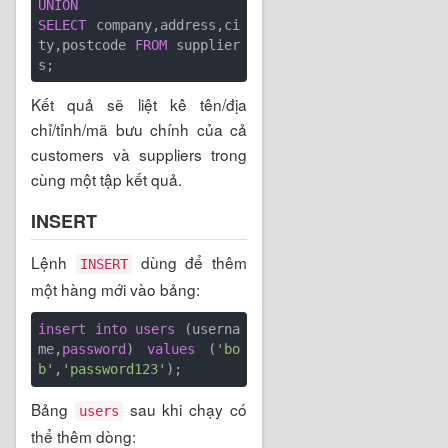
UNION
SELECT
 company,address,ci
ty,postcode 
FROM
 supplier
Kết quả sẽ liệt kê tên/địa
chỉ/tỉnh/mã bưu chính của cả
customers và suppliers trong
cùng một tập kết quả.
INSERT
Lệnh
dùng để thêm
INSERT
một hàng mới vào bảng:
insert
into
users
 (userna
me,
password
) 
values
 (
'bo
b'
,
'password123'
Bảng
sau khi chạy có
users
thể thêm dòng: