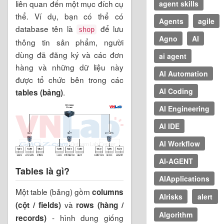
liên quan đến một mục đích cụ
agent skills
thể. Ví dụ, bạn có thể có
Agents
agile
database tên là
để lưu
shop
Agno
AI
thông tin sản phẩm, người
dùng đã đăng ký và các đơn
ai agent
hàng và những dữ liệu này
AI Automation
được tổ chức bên trong các
AI Coding
.
tables (bảng)
AI Engineering
AI IDE
AI Workflow
AI-AGENT
Tables là gì?
AIApplications
Một table (bảng) gồm
columns
AIrisks
alert
và
(cột / fields)
rows (hàng /
Algorithm
- hình dung giống
records)