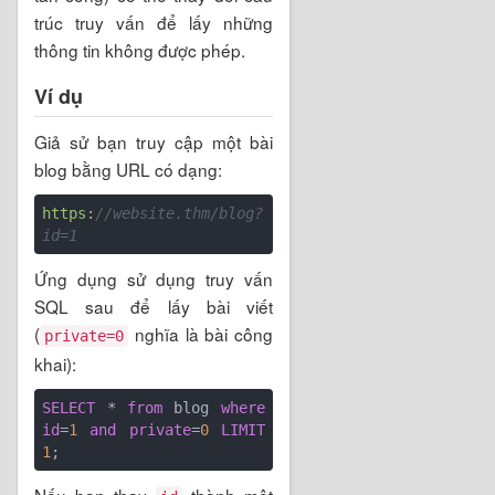
trúc truy vấn để lấy những
thông tin không được phép.
Ví dụ
Giả sử bạn truy cập một bài
blog bằng URL có dạng:
https:
//website.thm/blog?
id=1
Ứng dụng sử dụng truy vấn
SQL sau để lấy bài viết
(
nghĩa là bài công
private=0
khai):
SELECT
 * 
from
 blog 
where
id
=
1
and
private
=
0
LIMIT
1