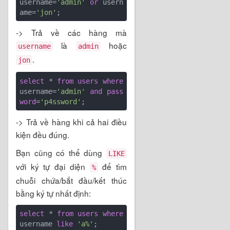
username=
'admin'
or
 usern
ame=
'jon'
-> Trả về các hàng mà
là
hoặc
username
admin
.
jon
select
 * 
from
users
where
username=
'admin'
and
pass
word
=
'p4ssword'
-> Trả về hàng khi cả hai điều
kiện đều đúng.
Bạn cũng có thể dùng
LIKE
với ký tự đại diện
để tìm
%
chuỗi chứa/bắt đầu/kết thúc
bằng ký tự nhất định:
select
 * 
from
users
where
username 
like
'a%'