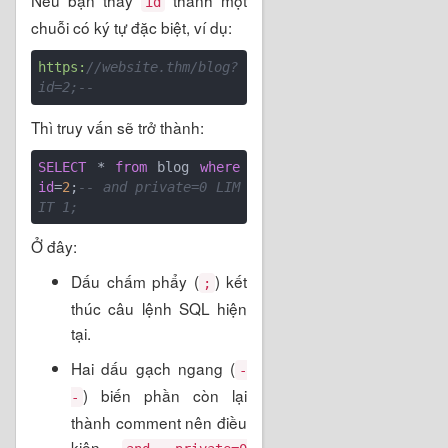
Nếu bạn thay
thành một
id
chuỗi có ký tự đặc biệt, ví dụ:
https:
//website.thm/blog?
id=2;--
Thì truy vấn sẽ trở thành:
SELECT
 * 
from
 blog 
where
id
=
2
;
-- and private=0 LIM
IT 1;
Ở đây:
Dấu chấm phẩy (
) kết
;
thúc câu lệnh SQL hiện
tại.
Hai dấu gạch ngang (
-
) biến phần còn lại
-
thành comment nên điều
kiện