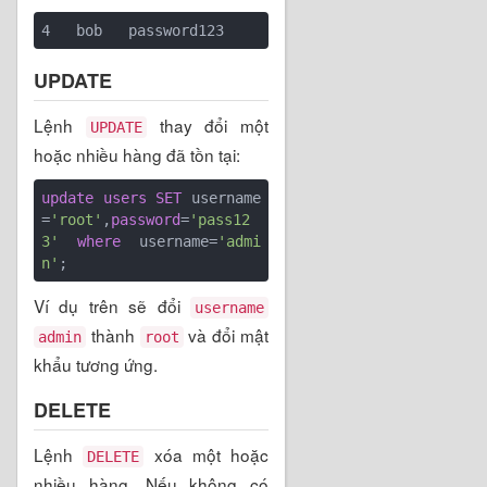
UPDATE
Lệnh
thay đổi một
UPDATE
hoặc nhiều hàng đã tồn tại:
update
users
SET
 username
=
'root'
,
password
=
'pass12
3'
where
 username=
'admi
n'
Ví dụ trên sẽ đổi
username
thành
và đổi mật
admin
root
khẩu tương ứng.
DELETE
Lệnh
xóa một hoặc
DELETE
nhiều hàng. Nếu không có