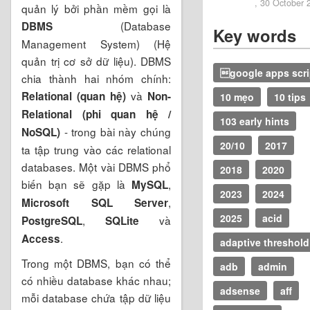
2020
, 30 October 
quản lý bởi phần mềm gọi là
(Database
DBMS
Key words
Management System) (Hệ
quản trị cơ sở dữ liệu). DBMS
google apps scri
chia thành hai nhóm chính:
và
Relational (quan hệ)
Non-
10 mẹo
10 tips
Relational (phi quan hệ /
103 early hints
- trong bài này chúng
NoSQL)
20/10
2017
ta tập trung vào các relational
databases. Một vài DBMS phổ
2018
2020
biến bạn sẽ gặp là
,
MySQL
2023
2024
,
Microsoft SQL Server
2025
acid
,
và
PostgreSQL
SQLite
.
Access
adaptive threshold
Trong một DBMS, bạn có thể
adb
admin
có nhiều database khác nhau;
adsense
aff
mỗi database chứa tập dữ liệu