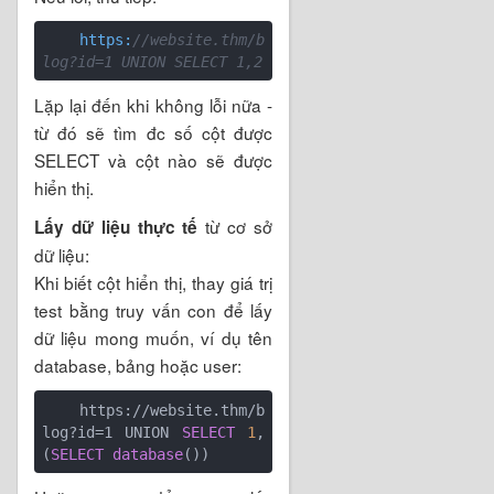
    https:
//website.thm/b
log?id=1 UNION SELECT 1,2
Lặp lại đến khi không lỗi nữa -
từ đó sẽ tìm đc số cột được
SELECT và cột nào sẽ được
hiển thị.
từ cơ sở
Lấy dữ liệu thực tế
dữ liệu:
Khi biết cột hiển thị, thay giá trị
test bằng truy vấn con để lấy
dữ liệu mong muốn, ví dụ tên
database, bảng hoặc user:
    https://website.thm/b
log?id=1 UNION 
SELECT
1
, 
(
SELECT
database