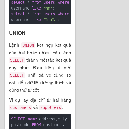
select
 * 
from
users
where
username 
like
'%n'
select
 * 
from
users
where
username 
like
'%mi%'
UNION
Lệnh
kết hợp kết quả
UNION
của hai hoặc nhiều câu lệnh
thành một tập kết quả
SELECT
duy nhất. Điều kiện là mỗi
phải trả về cùng số
SELECT
cột, kiểu dữ liệu tương thích và
cùng thứ tự cột.
Ví dụ lấy địa chỉ từ hai bảng
và
:
customers
suppliers
SELECT
name
,address,city,
postcode 
FROM