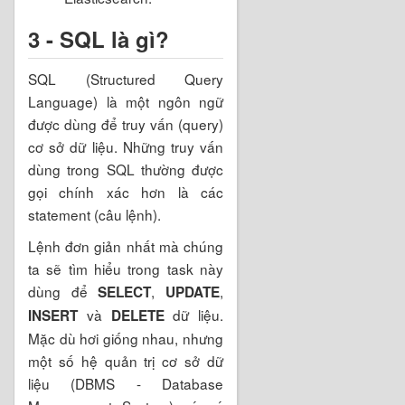
3 - SQL là gì?
SQL (Structured Query
Language) là một ngôn ngữ
được dùng để truy vấn (query)
cơ sở dữ liệu. Những truy vấn
dùng trong SQL thường được
gọi chính xác hơn là các
statement (câu lệnh).
Lệnh đơn giản nhất mà chúng
ta sẽ tìm hiểu trong task này
dùng để
,
,
SELECT
UPDATE
và
dữ liệu.
INSERT
DELETE
Mặc dù hơi giống nhau, nhưng
một số hệ quản trị cơ sở dữ
liệu (DBMS - Database