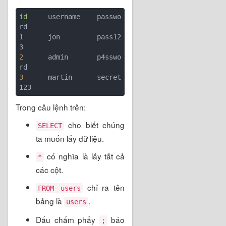
id
     username    passwo
1
      jon         pass12
2
      admin       p4sswo
3
      martin      secret
Trong câu lệnh trên:
cho biết chúng
SELECT
ta muốn lấy dữ liệu.
có nghĩa là lấy tất cả
*
các cột.
chỉ ra tên
FROM users
bảng là
.
users
Dấu chấm phẩy
báo
;