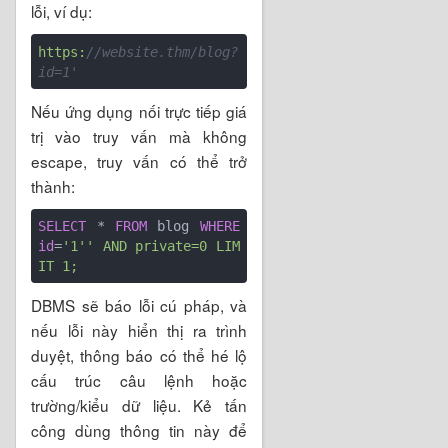
lỗi, ví dụ:
https:
//website.thm/blog?
id=1' 
Nếu ứng dụng nối trực tiếp giá
trị vào truy vấn mà không
escape, truy vấn có thể trở
thành:
SELECT
 * 
FROM
 blog 
WHERE
id
=
'1'' AND private=0 LIM
DBMS sẽ báo lỗi cú pháp, và
nếu lỗi này hiển thị ra trình
duyệt, thông báo có thể hé lộ
cấu trúc câu lệnh hoặc
trường/kiểu dữ liệu. Kẻ tấn
công dùng thông tin này để