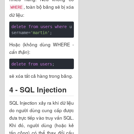
, toàn bộ bảng sẽ bị xóa
WHERE
dữ liệu:
delete
from
users
where
 u
sername=
'martin'
Hoặc (không dùng WHERE -
):
cẩn thận
delete
from
users
sẽ xóa tất cả hàng trong bảng.
4 - SQL Injection
SQL Injection xảy ra khi dữ liệu
do người dùng cung cấp được
đưa trực tiếp vào truy vấn SQL.
Khi đó, người dùng (hoặc kẻ
tấn công) có thể thay đổi cấu