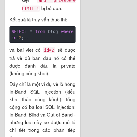
and private=0
bị bỏ qua.
LIMIT 1
Kết quả là truy vấn thực thi:
SELECT
 * 
from
 blog 
where
id
=
2
;
--
và bài viết có
sẽ được
id=2
trả về dù ban đầu nó có thể
được đánh dấu là private
(không công khai).
Đây chỉ là một ví dụ về lỗ hổng
In-Band SQL Injection (kiểu
khai thác cùng kênh); tổng
cộng có ba loại SQL Injection:
In-Band, Blind và Out-of-Band -
những loại này sẽ được mô tả
chi tiết trong các phần tiếp