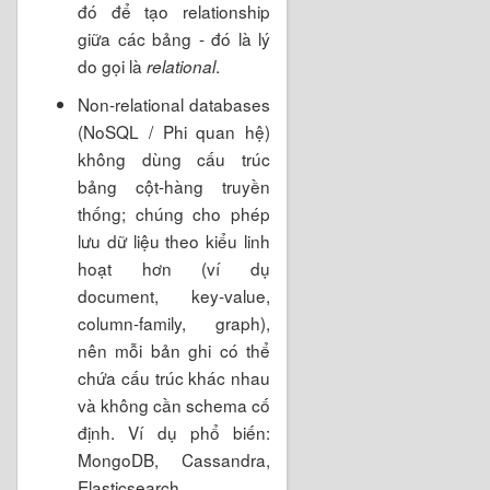
đó để tạo relationship
giữa các bảng - đó là lý
do gọi là
.
relational
Non-relational databases
(NoSQL / Phi quan hệ)
không dùng cấu trúc
bảng cột-hàng truyền
thống; chúng cho phép
lưu dữ liệu theo kiểu linh
hoạt hơn (ví dụ
document, key-value,
column-family, graph),
nên mỗi bản ghi có thể
chứa cấu trúc khác nhau
và không cần schema cố
định. Ví dụ phổ biến:
MongoDB, Cassandra,
Elasticsearch.